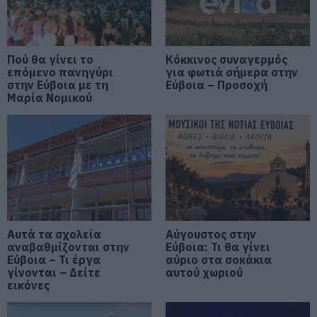
Έκτακτη διακοπή νερού στους
Ωρεούς Ευβοίας
10.08.2026 | 10:20
Πού θα γίνει το
Κόκκινος συναγερμός
επόμενο πανηγύρι
για φωτιά σήμερα στην
στην Εύβοια με τη
Εύβοια – Προσοχή
Μαρία Νομικού
Ελεγκτές της ΑΑΔΕ κατέσχεσαν
σχεδόν 1300 φιάλλες παράνομου
ψυκτικού υγρού φρέον (εικόνες)
10.08.2026 | 10:00
Μεγάλο βήμα για την υγεία στη
Βόρεια Εύβοια
10.08.2026 | 09:40
Αυτά τα σχολεία
Αύγουστος στην
αναβαθμίζονται στην
Εύβοια: Τι θα γίνει
Εορτολόγιο: Ποιοι γιορτάζουν
Εύβοια – Τι έργα
αύριο στα σοκάκια
σήμερα, Δευτέρα 10 Αυγούστου
γίνονται – Δείτε
αυτού χωριού
10.08.2026 | 09:20
εικόνες