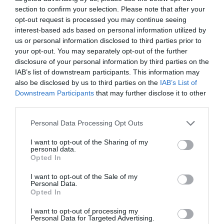
κυκλοφορία οχημάτων και πεζών
section to confirm your selection. Please note that after your
opt-out request is processed you may continue seeing
Γνωρίζατε ότι υπάρχει Λουτράκι και στην
interest-based ads based on personal information utilized by
Εύβοια;
us or personal information disclosed to third parties prior to
your opt-out. You may separately opt-out of the further
Διακοπές στην Κάρυστο: Το Χωνί είναι ο
disclosure of your personal information by third parties on the
προορισμός για αυθεντικές ελληνικές γεύσεις
IAB’s list of downstream participants. This information may
also be disclosed by us to third parties on the
IAB’s List of
Αύγουστος στην Εύβοια! Τι θα γίνει αύριο
Downstream Participants
that may further disclose it to other
βράδυ στα Άνω Στύρα;
third parties.
Please note that this website/app uses one or more Google
Personal Data Processing Opt Outs
Ακολουθήστε το evima.gr στο
Google News
services and may gather and store information including but
not limited to your visit or usage behaviour. You may click to
I want to opt-out of the Sharing of my
Διαβάστε όλες τις
ειδήσεις για την Εύβοια
personal data.
grant or deny consent to Google and its third-party tags to
Opted In
use your data for below specified purposes in below Google
Διαβάστε όλες τις
τελευταίες ειδήσεις
για την
consent section.
I want to opt-out of the Sale of my
Ελλάδα
και τον
Κόσμο
στο
evima.gr
Personal Data.
Opted In
TAGS:
#ΔΗΜΟΣ #ΚΑΡΥΣΤΟΥ
KARYSTOS
I want to opt-out of processing my
ΕΙΔΗΣΕΙΣ ΕΥΒΟΙΑ
ΕΥΒΟΙΑ
ΙΟΥΝΙΟΣ
ΝΕΑ
Personal Data for Targeted Advertising.