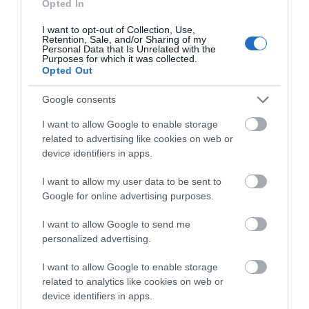
ΠΟΛΙΤΙΣΤΙΚΕΣ ΕΚΔΗΛΩΣΕΙΣ
Opted In
ΡΟΗ ΕΙΔΗΣΕΩΝ
I want to opt-out of Collection, Use,
Retention, Sale, and/or Sharing of my
Personal Data that Is Unrelated with the
Πού θα γίνει το επόμενο πανηγύρι
Purposes for which it was collected.
στην Εύβοια με τη Μαρία Νομικού
Opted Out
10.08.2026 | 13:00
Google consents
I want to allow Google to enable storage
e-ΕΦΚΑ και ΔΥΠΑ: Ποιοι θα
related to advertising like cookies on web or
πάρουν λεφτά τις επόμενες
device identifiers in apps.
ημέρες
10.08.2026 | 12:40
I want to allow my user data to be sent to
Google for online advertising purposes.
Κόκκινος συναγερμός για φωτιά
σήμερα στην Εύβοια – Προσοχή
I want to allow Google to send me
10.08.2026 | 12:20
personalized advertising.
I want to allow Google to enable storage
Πέθανε κτηνοτρόφος μετά τη
related to analytics like cookies on web or
θανάτωση του κοπαδιού του
device identifiers in apps.
10.08.2026 | 12:00