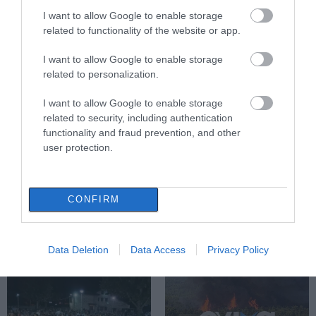
I want to allow Google to enable storage
related to functionality of the website or app.
Αυτά τα σχολεία αναβαθμίζονται
στην Εύβοια – Τι έργα γίνονται –
I want to allow Google to enable storage
Δείτε εικόνες
related to personalization.
10.08.2026 | 11:40
I want to allow Google to enable storage
Αύγουστος στην Εύβοια: Τι θα
related to security, including authentication
γίνει αύριο στα σοκάκια αυτού
functionality and fraud prevention, and other
χωριού
user protection.
10.08.2026 | 11:20
Όλες οι τελευταίες ειδήσεις
Η Λίμνη Ευβοίας γίνεται σημείο
CONFIRM
συνάντησης των γεύσεων της
Στερεάς Ελλάδας
ΠΕΡΙΣΣΟΤΕΡΑ ΑΠΟ ΕΙΔΗΣΕΙΣ ΕΥΒΟΙΑ
10.08.2026 | 11:00
Data Deletion
Data Access
Privacy Policy
Χαλκίδα: Γιατί φωτίστηκε στα
μωβ- ροζ το δημαρχείο στην
παραλία
10.08.2026 | 10:40