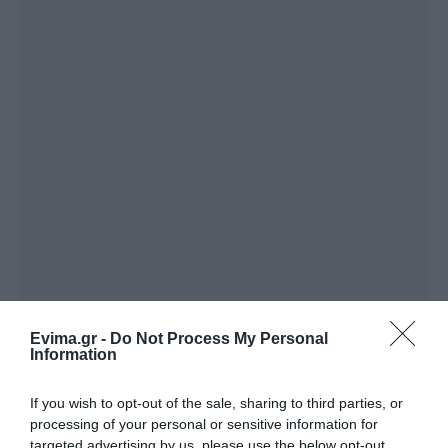
Evima.gr -
Do Not Process My Personal
Information
ΔΙΑΒΑΣΤΕ ΕΠΙΣΗΣ
If you wish to opt-out of the sale, sharing to third parties, or
Εύβοια: Προσοχή! Που απαγορεύεται η
processing of your personal or sensitive information for
targeted advertising by us, please use the below opt-out