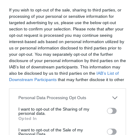
If you wish to opt-out of the sale, sharing to third parties, or
KARYSTOS
ΕΙΔΗΣΕΙΣ ΕΥΒΟΙΑ
ΕΥΒΟΙΑ
ΝΕΑ
processing of your personal or sensitive information for
ΝΟΤΙΑ ΕΥΒΟΙΑ
ΦΩΤΙΑ
targeted advertising by us, please use the below opt-out
section to confirm your selection. Please note that after your
ΡΟΗ ΕΙΔΗΣΕΩΝ
opt-out request is processed you may continue seeing
interest-based ads based on personal information utilized by
Ρίγη συγκίνησης στην Εύβοια! Η
us or personal information disclosed to third parties prior to
Ιερά Μονή Οσίου Δαυΐδ έλαμψε
your opt-out. You may separately opt-out of the further
στη μεγάλη πανήγυρη της
Μεταμορφώσεως
disclosure of your personal information by third parties on the
IAB’s list of downstream participants. This information may
08.08.2026 | 21:00
also be disclosed by us to third parties on the
IAB’s List of
Downstream Participants
that may further disclose it to other
Φάνης Σπανός: 500.000 € για την
ενεργειακή αναβάθμιση του 4ου
third parties.
Δημοτικού Σχολείου Λιβαδειάς
Please note that this website/app uses one or more Google
Personal Data Processing Opt Outs
08.08.2026 | 20:40
services and may gather and store information including but
not limited to your visit or usage behaviour. You may click to
I want to opt-out of the Sharing of my
Εύβοια: Τέλος στις παράνομες
personal data.
grant or deny consent to Google and its third-party tags to
χωματερές – Έρχονται πρόστιμα
Opted In
use your data for below specified purposes in below Google
χωρίς εξαιρέσεις
consent section.
I want to opt-out of the Sale of my
08.08.2026 | 20:20
Personal Data.