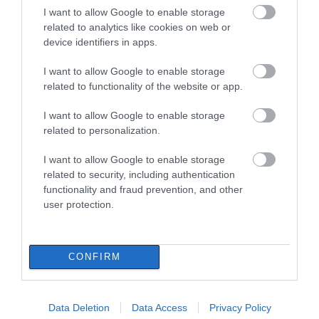
Σε δημοπρασία η μπάλα των
I want to allow Google to enable storage
ιστορικών γκολ του Μαραντόνα
related to analytics like cookies on web or
08.08.2026 | 18:40
device identifiers in apps.
I want to allow Google to enable storage
Αγανάκτηση σε χωριό της
related to functionality of the website or app.
Εύβοιας: Μένουν κάθε μέρα χωρίς
νερό – Σοβαρή καταγγελία
Ρίγη συγκίνησης στην
Εύβοια: Τέλος στις
I want to allow Google to enable storage
Εύβοια! Η Ιερά Μονή
παράνομες χωματερές
08.08.2026 | 18:20
Οσίου Δαυΐδ έλαμψε
– Έρχονται πρόστιμα
related to personalization.
στη μεγάλη πανήγυρη
χωρίς εξαιρέσεις
Αγροτικές ενισχύσεις: Ποιοι θα
της Μεταμορφώσεως
I want to allow Google to enable storage
λάβουν νωρίτερα τις
related to security, including authentication
προκαταβολές
functionality and fraud prevention, and other
08.08.2026 | 18:00
user protection.
Σε πελάγη ευτυχίας
αντιδήμαρχος στην Εύβοια! Έγινε
για τρίτη φορά παππούς!
CONFIRM
08.08.2026 | 17:40
Εύβοια: Η μαύρη
Εύβοια: Πότε θα γίνει ο
επέτειος της
Ευρυδίκη Βαλαβάνη: Οι
καθιερωμένος έρανος
Data Deletion
Data Access
Privacy Policy
οικογενειακές διακοπές στην