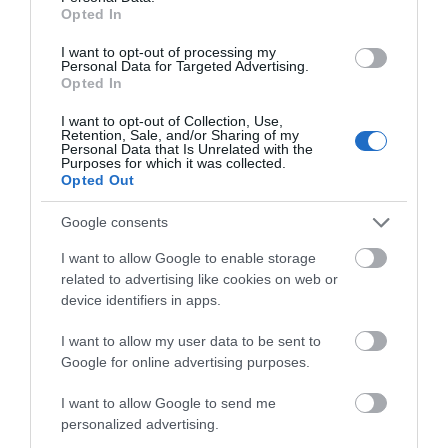
Opted In
Εύβοια: Η μαύρη επέτειος της
καταστροφικής πυρκαγιάς – Το
I want to opt-out of processing my
χρονικό της τραγωδίας
Personal Data for Targeted Advertising.
Opted In
08.08.2026 | 20:00
I want to opt-out of Collection, Use,
Retention, Sale, and/or Sharing of my
Εύβοια: Πότε θα γίνει ο
Personal Data that Is Unrelated with the
καθιερωμένος έρανος για το
Purposes for which it was collected.
«Στιφάδο της Παναγίας»
Opted Out
08.08.2026 | 19:40
Google consents
Ο Αλέξης Τσίπρας παρουσιάζει το
I want to allow Google to enable storage
οικονομικό πρόγραμμα της ΕΛ.Α.Σ.
στη Θεσσαλονίκη
related to advertising like cookies on web or
device identifiers in apps.
08.08.2026 | 19:20
Όλες οι τελευταίες ειδήσεις
I want to allow my user data to be sent to
Κάνεις δεν ξεχνά τι έζησε η
Google for online advertising purposes.
Εύβοια πριν πέντε χρόνια
ΠΕΡΙΣΣΟΤΕΡΑ ΑΠΟ ΕΙΔΗΣΕΙΣ ΕΥΒΟΙΑ
08.08.2026 | 19:00
I want to allow Google to send me
personalized advertising.