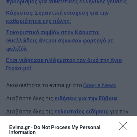
προορισμός για αυθεντικές ελληνικές γεύσεις
Κάρυστος: Σημαντική ενίσχυση για την
καθαριότητα της πόλης!
Σοκαριστικό συμβάν στην Κάρυστο:
Θυελλώδεις άνεμοι σήκωσαν φορτηγό με
φελιζόλ
Ετσι γιόρτασε η Κάρυστος τον δικό της Άγιο
Γεράσιμο!
Ακολουθήστε το evima.gr στο
Google News
Διαβάστε όλες τις
ειδήσεις για την Εύβοια
Διαβάστε όλες τις
τελευταίες ειδήσεις
για την
Ελλάδα
και τον
Κόσμο
στο
evima.gr
Evima.gr -
Do Not Process My Personal
TAGS:
Information
#ΔΕΙΓΜΑΤΑ #ΑΡΝΗΤΙΚΑ #ΤΕΣΤ #ΝΟΣΟΚΟΜΕΙΟ #ΚΑΡΥΣ