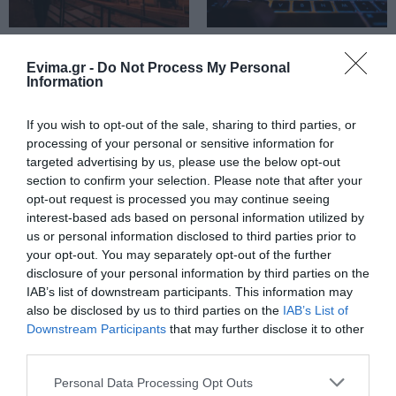
Ράγισαν καρδιές στην Εύβοια: Το
τελευταίο «αντίο» στον 36χρονο
επιχειρηματία
Εύβοια: Ηχηρό μήνυμα
Εύβοια: Γυναίκα έπεσε
07.08.2026 | 19:10
πέντε χρόνια μετά τη
θύμα διαδικτυακής
Evima.gr -
Do Not Process My Personal
μεγάλη καταστροφή
απάτης – Πλήρωσε για
Information
του 2021
τρακτέρ που δεν
Νέο επίδομα 600 ευρώ για
παρέλαβε
σπουδαστές: Οι δικαιούχοι
If you wish to opt-out of the sale, sharing to third parties, or
07.08.2026 | 19:00
processing of your personal or sensitive information for
targeted advertising by us, please use the below opt-out
section to confirm your selection. Please note that after your
Αυτός ο δήμος της Εύβοιας πάει
opt-out request is processed you may continue seeing
στα δικαστήρια για τις
ανεμογεννήτριες
interest-based ads based on personal information utilized by
us or personal information disclosed to third parties prior to
07.08.2026 | 18:40
your opt-out. You may separately opt-out of the further
disclosure of your personal information by third parties on the
Τραγωδία στην Εύβοια:
Ανακοινώθηκαν νέες
Τραγική κατάληξη είχε η
IAB’s list of downstream participants. This information may
Άνδρας ανασύρθηκε
προσλήψεις σε δήμο
θαλάσσια εκδρομή για 57χρονο
χωρίς τις αισθήσεις του
της Εύβοιας: Δείτε εδώ
also be disclosed by us to third parties on the
IAB’s List of
τουρίστα
από τη θάλασσα
Downstream Participants
that may further disclose it to other
07.08.2026 | 18:20
third parties.
Βαρύ πένθος για τον εκπαιδευτικό
Please note that this website/app uses one or more Google
Personal Data Processing Opt Outs
από την Εύβοια που έφυγε από τη