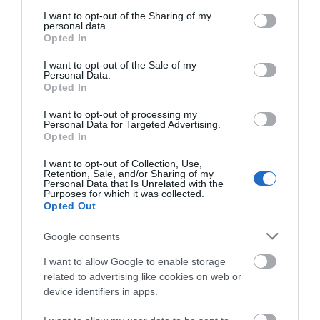
services and may gather and store information including but
ζωή
not limited to your visit or usage behaviour. You may click to
I want to opt-out of the Sharing of my
personal data.
07.08.2026 | 18:00
grant or deny consent to Google and its third-party tags to
Opted In
use your data for below specified purposes in below Google
Αυτοψία στα καμένα: 37 σπίτια
consent section.
I want to opt-out of the Sale of my
κρίθηκαν κατεδαφιστέα στο
Personal Data.
Δείτε τι έκανε Δήμος
Ράγισαν καρδιές στην
Πόρτο Γερμενό
Opted In
της Εύβοιας για τις
Εύβοια: Το τελευταίο
07.08.2026 | 17:40
φωτιές
«αντίο» στον 36χρονο
I want to opt-out of processing my
επιχειρηματία
Personal Data for Targeted Advertising.
Εύβοια: Αυτός είναι ο 36χρονος
Opted In
επιχειρηματίας πού έχασε την
ζωή του
I want to opt-out of Collection, Use,
Retention, Sale, and/or Sharing of my
07.08.2026 | 17:20
Personal Data that Is Unrelated with the
Purposes for which it was collected.
Opted Out
Google consents
I want to allow Google to enable storage
related to advertising like cookies on web or
device identifiers in apps.