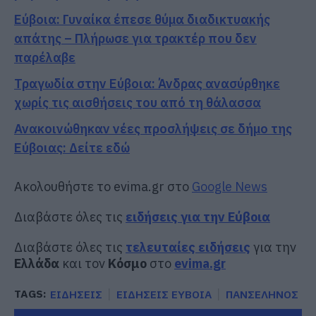
Εύβοια: Γυναίκα έπεσε θύμα διαδικτυακής
απάτης – Πλήρωσε για τρακτέρ που δεν
παρέλαβε
Τραγωδία στην Εύβοια: Άνδρας ανασύρθηκε
χωρίς τις αισθήσεις του από τη θάλασσα
Ανακοινώθηκαν νέες προσλήψεις σε δήμο της
Εύβοιας: Δείτε εδώ
Ακολουθήστε το evima.gr στο
Google News
Διαβάστε όλες τις
ειδήσεις για την Εύβοια
Διαβάστε όλες τις
τελευταίες ειδήσεις
για την
Ελλάδα
και τον
Κόσμο
στο
evima.gr
TAGS:
ΕΙΔΗΣΕΙΣ
ΕΙΔΗΣΕΙΣ ΕΥΒΟΙΑ
ΠΑΝΣΕΛΗΝΟΣ