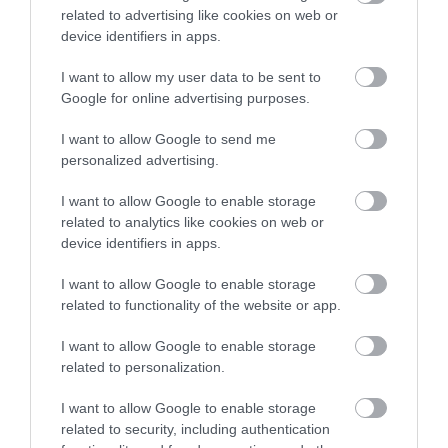
related to advertising like cookies on web or
09.08.2026 | 15:20
device identifiers in apps.
Εύβοια: Έργα οδοποιίας 2,4 εκατ.
I want to allow my user data to be sent to
ευρώ – Ποιοι δρόμοι αλλάζουν
Χαμός με πασίγνωστο
Εύβοια: Προσοχή! Που
Google for online advertising purposes.
τραγουδιστή στην
απαγορεύεται η
09.08.2026 | 15:00
Εύβοια – Δείτε τι έγινε
κυκλοφορία οχημάτων
και πεζών
I want to allow Google to send me
personalized advertising.
Τουρισμός για Όλους 2026-2027:
Ποιοι κάνουν αίτηση σήμερα –
I want to allow Google to enable storage
Έως 600 ευρώ η επιδότηση
related to analytics like cookies on web or
09.08.2026 | 14:40
device identifiers in apps.
Έκτακτα μέτρα και απαγορεύσεις
I want to allow Google to enable storage
σήμερα στην Εύβοια – Μεγάλη
related to functionality of the website or app.
προσοχή!
Χάος στην Εύβοια:
Νέα τραγωδία σε
09.08.2026 | 14:20
I want to allow Google to enable storage
Ουρά χιλιομέτρων
παραλία της Εύβοιας:
related to personalization.
μέσα στον Αύγουστο –
Πέθανε άνδρας
e-ΕΦΚΑ και ΔΥΠΑ: Ποιοι
«Κινδυνεύουμε να
δικαιούχοι πληρώνονται έως τις
χάσουμε το πλοίο!»
I want to allow Google to enable storage
14 Αυγούστου
related to security, including authentication
09.08.2026 | 14:00