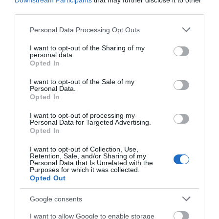
Downstream Participants
that may further disclose it to other
για τους εργαζόμενους
third parties.
09.08.2026 | 16:40
Please note that this website/app uses one or more Google
Personal Data Processing Opt Outs
Χάος στην Εύβοια: Ουρά
services and may gather and store information including but
χιλιομέτρων μέσα στον Αύγουστο
not limited to your visit or usage behaviour. You may click to
I want to opt-out of the Sharing of my
– «Κινδυνεύουμε να χάσουμε το
personal data.
grant or deny consent to Google and its third-party tags to
πλοίο!»
Opted In
use your data for below specified purposes in below Google
09.08.2026 | 16:20
consent section.
I want to opt-out of the Sale of my
Personal Data.
Παραλία «διαμάντι»: Θυμίζει
Opted In
Κουφονήσια και απέχει μόλις 1,5
ώρα από την Αθήνα
I want to opt-out of processing my
Όλες οι τελευταίες ειδήσεις
Personal Data for Targeted Advertising.
09.08.2026 | 16:00
Opted In
Νέα τραγωδία σε παραλία της
I want to opt-out of Collection, Use,
Εύβοιας: Πέθανε άνδρας
Retention, Sale, and/or Sharing of my
ΠΕΡΙΣΣΟΤΕΡΑ ΑΠΟ ΕΙΔΗΣΕΙΣ ΕΥΒΟΙΑ
Personal Data that Is Unrelated with the
09.08.2026 | 15:40
Purposes for which it was collected.
Opted Out
Market Pass: Νέος κύκλος από το
Google consents
φθινόπωρο του 2026 – Πότε
αναμένονται οι πληρωμές
I want to allow Google to enable storage