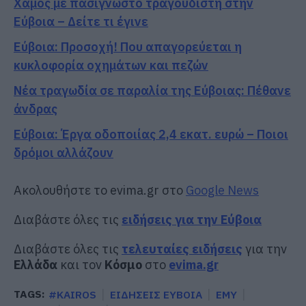
Χαμός με πασίγνωστο τραγουδιστή στην
Εύβοια – Δείτε τι έγινε
Εύβοια: Προσοχή! Που απαγορεύεται η
κυκλοφορία οχημάτων και πεζών
Νέα τραγωδία σε παραλία της Εύβοιας: Πέθανε
άνδρας
Εύβοια: Έργα οδοποιίας 2,4 εκατ. ευρώ – Ποιοι
δρόμοι αλλάζουν
Ακολουθήστε το evima.gr στο
Google News
Διαβάστε όλες τις
ειδήσεις για την Εύβοια
Διαβάστε όλες τις
τελευταίες ειδήσεις
για την
Ελλάδα
και τον
Κόσμο
στο
evima.gr
TAGS:
#KAIROS
ΕΙΔΗΣΕΙΣ ΕΥΒΟΙΑ
ΕΜΥ