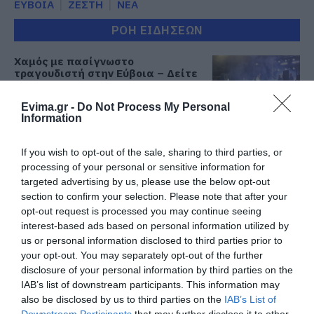
ΕΥΒΟΙΑ
ΖΕΣΤΗ
ΝΕΑ
ΡΟΗ ΕΙΔΗΣΕΩΝ
Χαμός με πασίγνωστο
τραγουδιστή στην Εύβοια – Δείτε
τι έγινε
09.08.2026 | 17:40
Evima.gr -
Do Not Process My Personal
Information
Τέλος στις καθυστερήσεις για τις
πινακίδες κυκλοφορίας – Τι
If you wish to opt-out of the sale, sharing to third parties, or
αλλάζει με το νέο ψηφιακό
processing of your personal or sensitive information for
σύστημα
targeted advertising by us, please use the below opt-out
09.08.2026 | 17:20
section to confirm your selection. Please note that after your
opt-out request is processed you may continue seeing
Εύβοια: Προσοχή! Που
interest-based ads based on personal information utilized by
απαγορεύεται η κυκλοφορία
us or personal information disclosed to third parties prior to
οχημάτων και πεζών
your opt-out. You may separately opt-out of the further
09.08.2026 | 17:00
disclosure of your personal information by third parties on the
IAB’s list of downstream participants. This information may
15 Αυγούστου: Πώς αμείβεται η
also be disclosed by us to third parties on the
IAB’s List of
υποχρεωτική αργία – Τι ισχύει