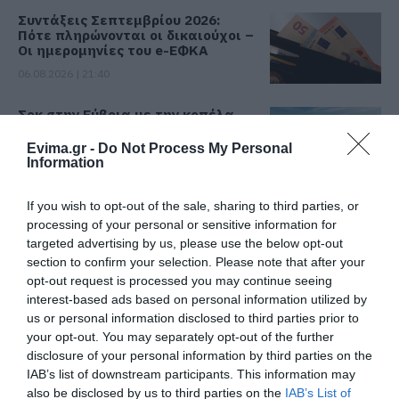
Συντάξεις Σεπτεμβρίου 2026:
Πότε πληρώνονται οι δικαιούχοι –
Οι ημερομηνίες του e-ΕΦΚΑ
06.08.2026 | 21:40
Σοκ στην Εύβοια με την κοπέλα
που έπεσε από την γέφυρα: Τα
νεότερα για την υγεία της
Evima.gr -
Do Not Process My Personal
Information
06.08.2026 | 21:20
Όλες οι τελευταίες ειδήσεις
If you wish to opt-out of the sale, sharing to third parties, or
Νεότερα για τη Φωτιά στη Σκύρο:
Κινδύνευσε κτηνοτροφική μονάδα
processing of your personal or sensitive information for
– Νέο βίντεο
ΠΕΡΙΣΣΟΤΕΡΑ ΑΠΟ ΕΙΔΗΣΕΙΣ ΕΥΒΟΙΑ
targeted advertising by us, please use the below opt-out
section to confirm your selection. Please note that after your
06.08.2026 | 21:00
opt-out request is processed you may continue seeing
interest-based ads based on personal information utilized by
Καφές: Τα οφέλη της μέτριας
κατανάλωσης σύμφωνα με ειδικό
us or personal information disclosed to third parties prior to
στο μικροβίωμα του εντέρου
your opt-out. You may separately opt-out of the further
disclosure of your personal information by third parties on the
06.08.2026 | 21:00
IAB’s list of downstream participants. This information may
also be disclosed by us to third parties on the
IAB’s List of
«Ανάσα» για τους αγρότες στην