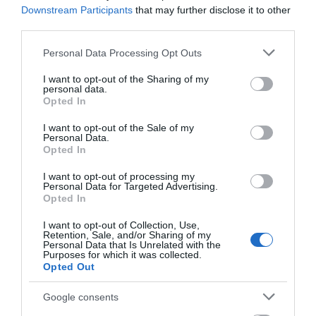
Εύβοια: Ολοκληρώθηκε μεγάλο
Downstream Participants
that may further disclose it to other
έργο
Φωτιά στη Σκύρο:
Συνελήφθη 63χρονη
third parties.
Χωρίς ενεργό μέτωπο –
για τη φωτιά στη Σκύρο
06.08.2026 | 20:40
Παραμένουν ισχυρές
Please note that this website/app uses one or more Google
Personal Data Processing Opt Outs
δυνάμεις της
services and may gather and store information including but
Ο λόγος που τηγανίζουμε ψάρια
Πυροσβεστικής
not limited to your visit or usage behaviour. You may click to
I want to opt-out of the Sharing of my
του Σωτήρος – Πως θα κάνετε το
personal data.
grant or deny consent to Google and its third-party tags to
τέλειο μαγείρεμα
Opted In
use your data for below specified purposes in below Google
06.08.2026 | 20:20
consent section.
I want to opt-out of the Sale of my
Personal Data.
Θρήνος στην Εύβοια: Έφυγε από
Opted In
τη ζωή ο 37χρονος που είχε
τροχαίο με αγριογούρουνο
I want to opt-out of processing my
Personal Data for Targeted Advertising.
06.08.2026 | 20:20
Opted In
Φωτιά στη Σκύρο:
Εύβοια: Με κατάνυξη
Δύσκολη νύχτα για την
Νέο σοβαρό τροχαίο στην Εύβοια:
και πλήθος κόσμου η
I want to opt-out of Collection, Use,
Τούμπαρε αυτοκίνητο
Καλαμίτσα – Νέες
μεγάλη γιορτή στους
Retention, Sale, and/or Sharing of my
Personal Data that Is Unrelated with the
εικόνες και βίντεο
Ωρεούς – Παρών ο
06.08.2026 | 20:00
Purposes for which it was collected.
Θανάσης Ζεμπίλης
Opted Out
Έσπασαν πιάτα στο κεφάλι του
Google consents
Αταμάν – Βίντεο από τη Σύμη