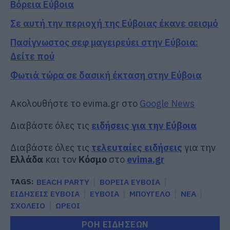
Βόρεια Εύβοια
Σε αυτή την περιοχή της Εύβοιας έκανε σεισμό
Πασίγνωστος σεφ μαγειρεύει στην Εύβοια:
Δείτε πού
Φωτιά τώρα σε δασική έκταση στην Εύβοια
Ακολουθήστε το evima.gr στο
Google News
Διαβάστε όλες τις
ειδήσεις για την Εύβοια
Διαβάστε όλες τις
τελευταίες ειδήσεις
για την
Ελλάδα
και τον
Κόσμο
στο
evima.gr
TAGS:
BEACH PARTY
ΒΟΡΕΙΑ ΕΥΒΟΙΑ
ΕΙΔΗΣΕΙΣ ΕΥΒΟΙΑ
ΕΥΒΟΙΑ
ΜΠΟΥΓΕΛΟ
ΝΕΑ
ΣΧΟΛΕΙΟ
ΩΡΕΟΙ
ΡΟΗ ΕΙΔΗΣΕΩΝ