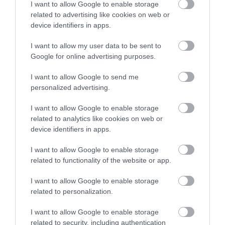
I want to allow Google to enable storage
06.08.2026 | 19:40
related to advertising like cookies on web or
device identifiers in apps.
Φωτιά στη Σκύρο: Συνεχίζει να
I want to allow my user data to be sent to
καίει στο Νησί, συγκλονιστική
μαρτυρία – Νέες εικόνες και
Google for online advertising purposes.
Σοκ στην Εύβοια με την
Νεότερα για τη Φωτιά
βίντεο
κοπέλα που έπεσε από
στη Σκύρο: Κινδύνευσε
την γέφυρα: Τα
κτηνοτροφική μονάδα
I want to allow Google to send me
06.08.2026 | 19:40
νεότερα για την υγεία
– Νέο βίντεο
personalized advertising.
της
Ξεκινάει τεράστιο έργο αξίας
2.425.000€ στην Εύβοια – Δείτε
I want to allow Google to enable storage
πού
related to analytics like cookies on web or
device identifiers in apps.
06.08.2026 | 19:20
I want to allow Google to enable storage
related to functionality of the website or app.
I want to allow Google to enable storage
related to personalization.
I want to allow Google to enable storage
related to security, including authentication