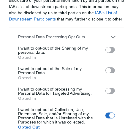
disclosure of your personal information by third parties on the
IAB’s list of downstream participants. This information may
also be disclosed by us to third parties on the
IAB’s List of
Downstream Participants
that may further disclose it to other
third parties.
Please note that this website/app uses one or more Google
Personal Data Processing Opt Outs
services and may gather and store information including but
not limited to your visit or usage behaviour. You may click to
I want to opt-out of the Sharing of my
ΔΙΑΒΑΣΤΕ ΕΠΙΣΗΣ
personal data.
grant or deny consent to Google and its third-party tags to
Νέα εποχή για την Εύβοια: Μονοπάτια μέσα σε
Opted In
use your data for below specified purposes in below Google
μαγευτικό δάσος
consent section.
I want to opt-out of the Sale of my
Personal Data.
Πασίγνωστο κοσμηματοπωλείο έπιασε φωτιά
Opted In
στην Εύβοια
I want to opt-out of processing my
Personal Data for Targeted Advertising.
Σε αυτή την περιοχή της Εύβοιας θα γίνει
Opted In
σήμερα πανηγύρι
I want to opt-out of Collection, Use,
Retention, Sale, and/or Sharing of my
Οταν ο Άγιος Ιωάννης ο Ρώσσος έσωσε μια
Personal Data that Is Unrelated with the
ολόκληρη περιοχή της Εύβοιας από την φωτιά
Purposes for which it was collected.
Opted Out