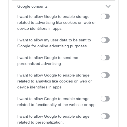
Ακολουθήστε το evima.gr στο
Google News
Google consents
I want to allow Google to enable storage
Διαβάστε όλες τις
ειδήσεις για την Εύβοια
related to advertising like cookies on web or
device identifiers in apps.
Διαβάστε όλες τις
τελευταίες ειδήσεις
για την
Ελλάδα
και τον
Κόσμο
στο
evima.gr
I want to allow my user data to be sent to
Google for online advertising purposes.
TAGS:
ΑΝΤΙΠΛΗΜΜΥΡΙΚΑ ΕΡΓΑ
ΕΙΔΗΣΕΙΣ
ΕΙΔΗΣΕΙΣ ΕΥΒΟΙΑ
ΕΡΓΑ ΟΔΙΚΟ ΔΙΚΤΥΟ
I want to allow Google to send me
personalized advertising.
ΡΟΗ ΕΙΔΗΣΕΩΝ
I want to allow Google to enable storage
Ο λόγος που τηγανίζουμε ψάρια
related to analytics like cookies on web or
του Σωτήρος – Πως θα κάνετε το
device identifiers in apps.
τέλειο μαγείρεμα
06.08.2026 | 20:20
I want to allow Google to enable storage
related to functionality of the website or app.
Θρήνος στην Εύβοια: Έφυγε από
τη ζωή ο 37χρονος που είχε
I want to allow Google to enable storage
τροχαίο με αγριογούρουνο
related to personalization.
06.08.2026 | 20:20