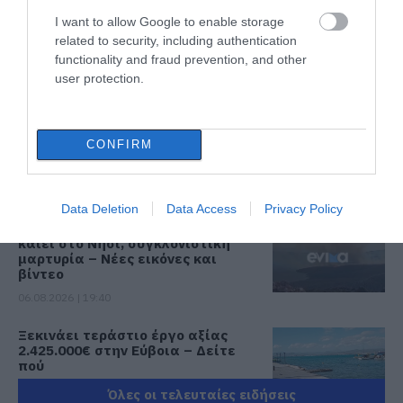
I want to allow Google to enable storage
Νέο σοβαρό τροχαίο στην Εύβοια:
related to security, including authentication
Τούμπαρε αυτοκίνητο
functionality and fraud prevention, and other
06.08.2026 | 20:00
user protection.
Έσπασαν πιάτα στο κεφάλι του
CONFIRM
Αταμάν – Βίντεο από τη Σύμη
06.08.2026 | 19:40
Data Deletion
Data Access
Privacy Policy
Φωτιά στη Σκύρο: Συνεχίζει να
καίει στο Νησί, συγκλονιστική
μαρτυρία – Νέες εικόνες και
βίντεο
06.08.2026 | 19:40
Ξεκινάει τεράστιο έργο αξίας
2.425.000€ στην Εύβοια – Δείτε
πού
06.08.2026 | 19:20
Όλες οι τελευταίες ειδήσεις