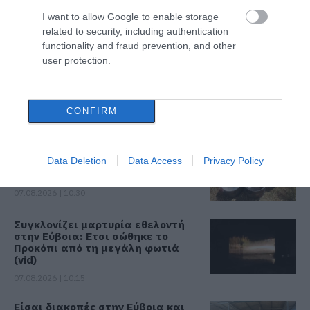
Έκτακτη διακοπή νερού τώρα
στην παραλία Αυλίδας
I want to allow Google to enable storage
related to security, including authentication
07.08.2026 | 11:00
functionality and fraud prevention, and other
user protection.
Η Κύμη στο επίκεντρο της
γαστρονομίας – Σήμερα η μεγάλη
έναρξη!
CONFIRM
07.08.2026 | 10:45
Τι είναι οι γανωματήδες και γιατί
Data Deletion
Data Access
Privacy Policy
έφτασαν σε αυτό το χωριό της
Εύβοιας;
07.08.2026 | 10:30
Συγκλονίζει μαρτυρία εθελοντή
στην Εύβοια: Ετσι σώθηκε το
Προκόπι από τη μεγάλη φωτιά
(vid)
07.08.2026 | 10:15
Είσαι διακοπές στην Εύβοια και