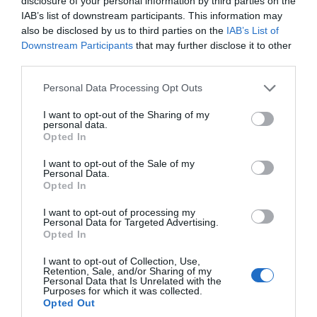
disclosure of your personal information by third parties on the
IAB’s list of downstream participants. This information may
also be disclosed by us to third parties on the
IAB’s List of
Downstream Participants
that may further disclose it to other
third parties.
Please note that this website/app uses one or more Google
Personal Data Processing Opt Outs
services and may gather and store information including but
not limited to your visit or usage behaviour. You may click to
I want to opt-out of the Sharing of my
personal data.
grant or deny consent to Google and its third-party tags to
Opted In
use your data for below specified purposes in below Google
consent section.
I want to opt-out of the Sale of my
Personal Data.
Opted In
I want to opt-out of processing my
Personal Data for Targeted Advertising.
Opted In
I want to opt-out of Collection, Use,
Retention, Sale, and/or Sharing of my
Personal Data that Is Unrelated with the
ΔΙΑΒΑΣΤΕ ΕΠΙΣΗΣ
Purposes for which it was collected.
Opted Out
Νέα εποχή για την Εύβοια: Μονοπάτια μέσα σε