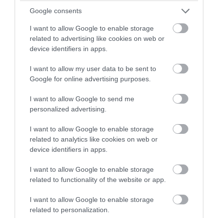
μαγευτικό δάσος
Google consents
Παραδοσιακό πανηγύρι απόψε σε γραφικό
I want to allow Google to enable storage
λιμανάκι της Εύβοιας
related to advertising like cookies on web or
device identifiers in apps.
Άνοιξαν οι ουρανοί στην Εύβοια: Κεραυνός
προκάλεσε φωτιά σε δάσος στο Μαντούδι
I want to allow my user data to be sent to
Google for online advertising purposes.
Ακολουθήστε το evima.gr στο
Google News
I want to allow Google to send me
personalized advertising.
Διαβάστε όλες τις
ειδήσεις για την Εύβοια
I want to allow Google to enable storage
Διαβάστε όλες τις
τελευταίες ειδήσεις
για την
related to analytics like cookies on web or
Ελλάδα
και τον
Κόσμο
στο
evima.gr
device identifiers in apps.
TAGS:
I want to allow Google to enable storage
ΑΛΜΥΡΟΠΟΤΑΜΟΣ
ΔΑΣΟΣ
ΕΙΔΕΣ Η ΣΕΒΗ
related to functionality of the website or app.
ΕΥΒΟΙΑ
ΝΕΑ
ΝΟΤΙΑ ΕΥΒΟΙΑ
ΦΩΤΙΑ
ΡΟΗ ΕΙΔΗΣΕΩΝ
I want to allow Google to enable storage
related to personalization.