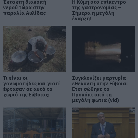
Μεταμόρφωση του Σωτήρος
Έκτακτη διακοπή
Η Κύμη στο επίκεντρο
νερού τώρα στην
της γαστρονομίας –
07.08.2026 | 09:00
παραλία Αυλίδας
Σήμερα η μεγάλη
έναρξη!
Ποιες περιοχές δεν θα έχουν
ρεύμα σήμερα στην Εύβοια
07.08.2026 | 08:45
Εορτολόγιο: Ποιοι γιορτάζουν
σήμερα, Παρασκευή 7 Αυγούστου
07.08.2026 | 08:30
Τι είναι οι
Συγκλονίζει μαρτυρία
γανωματήδες και γιατί
εθελοντή στην Εύβοια:
έφτασαν σε αυτό το
Καιρός: Πάνω από 35 βαθμούς
Ετσι σώθηκε το
σήμερα η θερμοκρασία στην
χωριό της Εύβοιας;
Προκόπι από τη
Εύβοια
μεγάλη φωτιά (vid)
07.08.2026 | 08:15
Εύβοια: Σήμερα το τελευταίο
αντίο στον 37χρονο που έχασε τη
ζωή του σε τροχαίο με
αγριογούρουνο