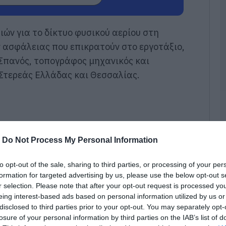
π
τ
ε
ιών για το δίκτυο φυσικού αερίου στη
07
 ασφάλειας που επικρατούν στο εργοτάξιο,
Π
 Σπανός, τοπογράφος μηχανικός και
π
Στερεάς Ελλάδας και Θεσσαλίας.
σ
Α
07
Δ
Δ
γ
-
Do Not Process My Personal Information
07
to opt-out of the sale, sharing to third parties, or processing of your per
Μ
formation for targeted advertising by us, please use the below opt-out s
ν
r selection. Please note that after your opt-out request is processed y
σ
eing interest-based ads based on personal information utilized by us or
α
φ
disclosed to third parties prior to your opt-out. You may separately opt-
losure of your personal information by third parties on the IAB’s list of
07