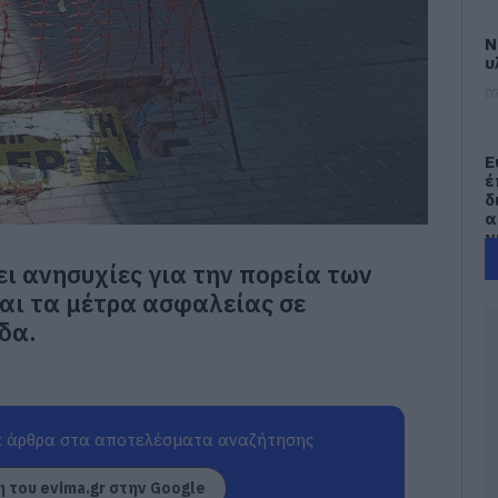
Ν
υ
07
Ε
έ
δ
α
γ
π
ι ανησυχίες για την πορεία των
07
αι τα μέτρα ασφαλείας σε
δα.
Τ
Ε
α
τ
α
 άρθρα στα αποτελέσματα αναζήτησης
07
 του evima.gr στην Google
Α