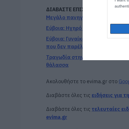
authenti
ΔΙΑΒΑΣΤΕ ΕΠΙΣΗΣ
Μεγάλο πανηγύρι στην Εύβοια: Πλ
Εύβοια: Ηχηρό μήνυμα πέντε χρό
Εύβοια: Γυναίκα έπεσε θύμα δια
που δεν παρέλαβε
Τραγωδία στην Εύβοια: Άνδρας αν
θάλασσα
Ακολουθήστε το evima.gr στο
Goo
Διαβάστε όλες τις
ειδήσεις για τ
Διαβάστε όλες τις
τελευταίες ει
evima.gr