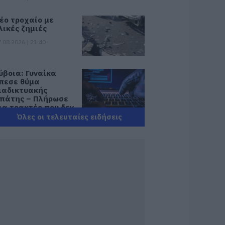
έο τροχαίο με
λικές ζημιές
.08.2026 | 21:40
ύβοια: Γυναίκα
πεσε θύμα
ιαδικτυακής
πάτης – Πλήρωσε
ια τρακτέρ που δεν
αρέλαβε
Όλες οι τελευταίες ειδήσεις
.08.2026 | 21:20
ραγωδία στην
ύβοια: Άνδρας
νασύρθηκε χωρίς
ις αισθήσεις του
πό τη θάλασσα
.08.2026 | 20:57
νακοινώθηκαν νέες