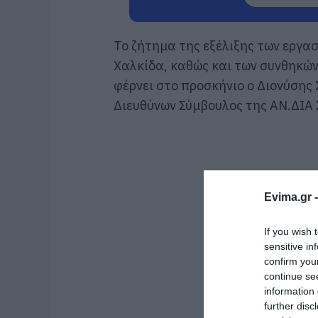
Το ζήτημα της εξέλιξης των εργασ
Χαλκίδα, καθώς και των συνθηκών
φέρνει στο προσκήνιο ο Διονύσης
Διευθύνων Σύμβουλος της ΑΝ.ΔΙΑ 
Evima.gr 
If you wish 
sensitive in
confirm you
continue se
information 
further disc