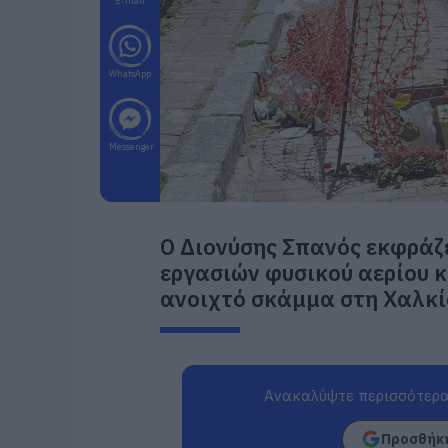
E-mail
WhatsApp
Messenger
Ο Διονύσης Σπανός εκφράζε
εργασιών φυσικού αερίου κ
ανοιχτό σκάμμα στη Χαλκί
Ανακαλύψτε περισσότερα
Προσθήκη