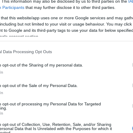
. This information may also be disclosed by us to third parties on the
IA
Participants
that may further disclose it to other third parties.
Ρ
νικά δίκτυα, ο κ. Σπανός δημοσιοποίησε
σ
 that this website/app uses one or more Google services and may gath
τ
ιχτό σκάμμα στη διασταύρωση των οδών
including but not limited to your visit or usage behaviour. You may click 
σ
ε
α, εκφράζοντας προβληματισμούς για την
 to Google and its third-party tags to use your data for below specifi
ogle consent section.
07
Ν
l Data Processing Opt Outs
ε
σ
o opt-out of the Sharing of my personal data.
δ
In
ομή ανοίχθηκε από συνεργείο του φυσικού
07
έρες, θέτοντας ερωτήματα σχετικά με τον
o opt-out of the Sale of my Personal Data.
Α
 τη διάρκεια της σχετικής άδειας και το
Ε
In
δ
ν παρεμβάσεων και αποκατάστασης του
α
to opt-out of processing my Personal Data for Targeted
ing.
07
In
ια τα μέτρα ασφαλείας που εφαρμόζονται
Τ
o opt-out of Collection, Use, Retention, Sale, and/or Sharing
ε
ersonal Data that Is Unrelated with the Purposes for which it
τερα στο κατά πόσο υπάρχει επαρκής
lected.