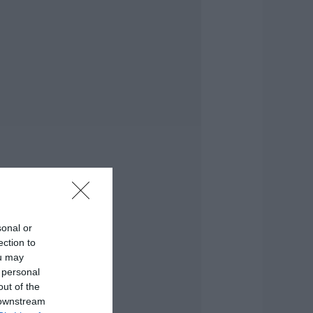
ροσλήψεις σε δήμο
ης Εύβοιας: Δείτε
δώ
.08.2026 | 20:40
οιοι και γιατί θα
άρουν διπλάσια
ύνταξη τον
ύγουστο
.08.2026 | 20:20
είτε τι έκανε
ήμος της Εύβοιας
ια τις φωτιές
.08.2026 | 20:00
sonal or
ητέρα και γιος οι
ection to
εκροί από τη
ou may
ύγκρουση
 personal
υτοκινήτου με
ορτηγό
out of the
 downstream
.08.2026 | 19:40