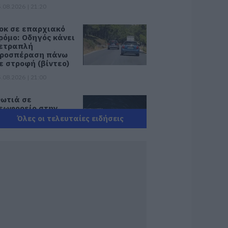
.08.2026 | 21:20
οκ σε επαρχιακό
ρόμο: Οδηγός κάνει
ετραπλή
ροσπέραση πάνω
ε στροφή (βίντεο)
.08.2026 | 21:00
ωτιά σε
εωφορείο στην
ύβοια
Όλες οι τελευταίες ειδήσεις
.08.2026 | 20:39
 λειτουργία στα
λειδιά του
υτοκινήτου που
ίγοι οδηγοί
νωρίζουν και είναι
ολύ χρήσιμη το
αλοκαίρι
.08.2026 | 20:20