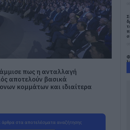
05
Σ
δ
τ
π
σ
05
Φ
λ
Ε
άμμισε πως η ανταλλαγή
05
μός αποτελούν βασικά
ονων κομμάτων και ιδιαίτερα
Η
κ
α
λ
γ
π
κ
 άρθρα στα αποτελέσματα αναζήτησης
05