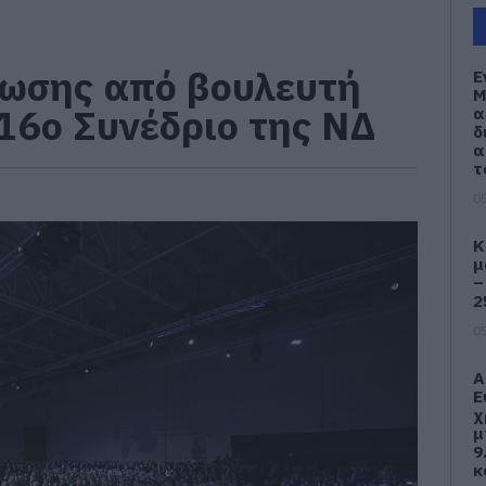
ωσης από βουλευτή
Ε
Μ
 16ο Συνέδριο της ΝΔ
α
δ
α
τ
05
Κ
μ
–
2
05
Α
Ε
χ
μ
9
κ