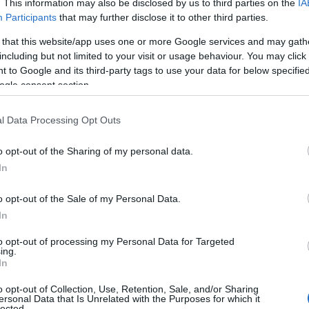
. This information may also be disclosed by us to third parties on the
IA
Ο
Participants
that may further disclose it to other third parties.
γ
Σ
 that this website/app uses one or more Google services and may gath
θ
όψεων και ο πλουραλισμός αποτελούν
including but not limited to your visit or usage behaviour. You may click 
05
ρονων κομμάτων και ιδιαίτερα της Νέας
 to Google and its third-party tags to use your data for below specifi
ogle consent section.
ισε ως έναν ανοιχτό και ζωντανό πολιτικό
Κ
ά
τ
l Data Processing Opt Outs
τ
Ε
 διακυβέρνησης υπήρξαν παραλείψεις, ωστόσο
o opt-out of the Sharing of my personal data.
05
ια για το μεταρρυθμιστικό έργο που, όπως
In
ης εικόνας της χώρας. Επεσήμανε επίσης ότι
Τ
σοτάκη η Ελλάδα ενίσχυσε την εθνική της
o opt-out of the Sale of my Personal Data.
τ
α
In
κύρος, και ότι η πορεία προς τη
α
τ
 συνεχιστεί.
to opt-out of processing my Personal Data for Targeted
ing.
05
In
αι το σπίτι μας»
Μ
o opt-out of Collection, Use, Retention, Sale, and/or Sharing
σ
ersonal Data that Is Unrelated with the Purposes for which it
τ
lected.