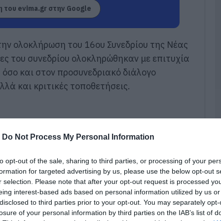
 του evima.gr στην Google
Κ
ν
π
Ε
την ολοκλήρωση του 16ου Συνεδρίου της Νέας
05
ίες του συνεδρίου ολοκληρώθηκαν με επιτυχία
υ όσο και στον προσυνεδριακό διάλογο
Κ
τ
λλά και κριτικές τοποθετήσεις.
ο
π
α
κ
05
-
Do Not Process My Personal Information
Ν
Ε
to opt-out of the sale, sharing to third parties, or processing of your per
σ
formation for targeted advertising by us, please use the below opt-out s
π
r selection. Please note that after your opt-out request is processed y
σ
τ
eing interest-based ads based on personal information utilized by us or
disclosed to third parties prior to your opt-out. You may separately opt-
05
losure of your personal information by third parties on the IAB’s list of