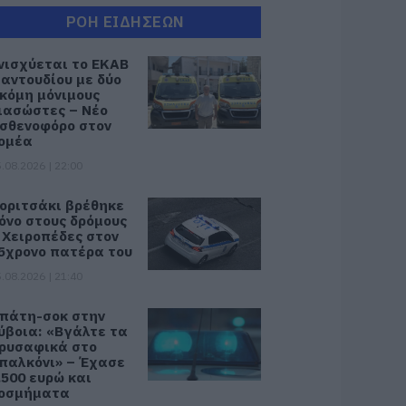
ΡΟΗ ΕΙΔΗΣΕΩΝ
νισχύεται το ΕΚΑΒ
αντουδίου με δύο
κόμη μόνιμους
ιασώστες – Νέο
σθενοφόρο στον
ομέα
.08.2026 | 22:00
οριτσάκι βρέθηκε
όνο στους δρόμους
 Χειροπέδες στον
5χρονο πατέρα του
.08.2026 | 21:40
πάτη-σοκ στην
ύβοια: «Βγάλτε τα
ρυσαφικά στο
παλκόνι» – Έχασε
.500 ευρώ και
οσμήματα