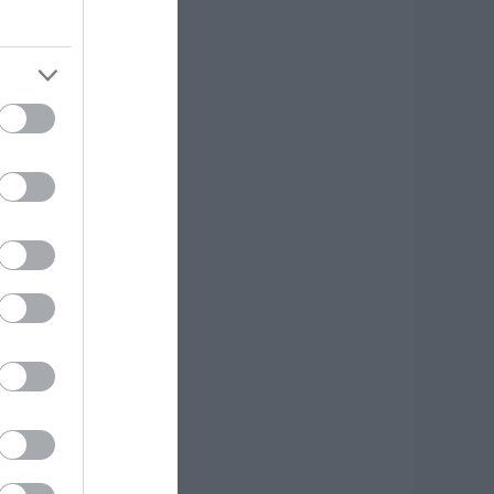
.08.2026 | 18:00
ύκονος: Έψαχναν
σάντα και Rolex
ξίας 75.000 ευρώ –
 ανακάλυψη κάτω
πό τα βράχια
.08.2026 | 17:40
ρόμος στην Εύβοια:
ύο άγνωστοι
ισέβαλαν σε σπίτι
έσα στη νύχτα –
είτε τι άρπαξαν
.08.2026 | 17:20