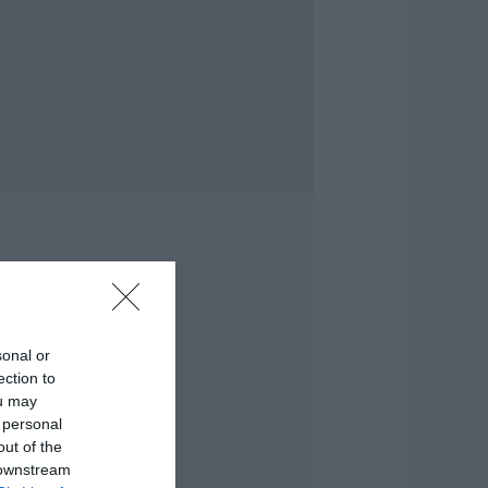
αθαρό και άφθονο
ερό σε αυτή την
εριοχή της
ύβοιας
.08.2026 | 20:00
αραμπόλα
εσσάρων
χημάτων
ροκάλεσε
ναστάτωση στην
υκλοφορία
.08.2026 | 19:40
ύχτα τρόμου στην
ύβοια: Διέρρηξαν
sonal or
πίτι 95χρονης και
ection to
ροκάλεσαν
ou may
οβαρές ζημιές σε
αβέρνα
 personal
out of the
.08.2026 | 19:20
 downstream