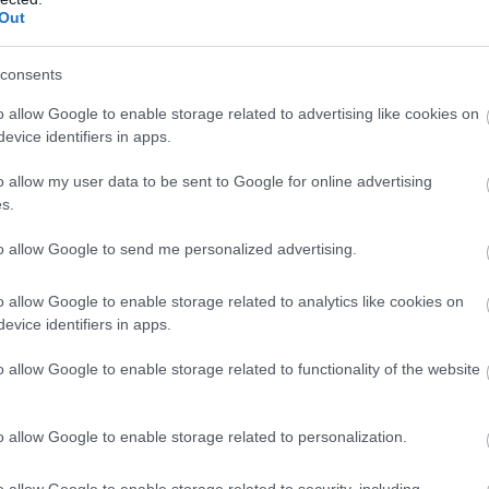
 πορεύεται με ενότητα, μετριοπάθεια,
Out
05
ς επιβάλλει η ιστορία του, και ότι μετά το
ι πιο ενωμένα και αποφασισμένα. Τόνισε ότι
consents
Μ
τ
ναι κρίσιμη για τη χώρα και πως όλοι έχουν
α
o allow Google to enable storage related to advertising like cookies on
Η
ακτηριστικά ότι «από τη μάχη αυτή δεν
evice identifiers in apps.
α
 Δημοκρατία είναι το σπίτι μας».
o allow my user data to be sent to Google for online advertising
05
s.
δεν περιορίζονται μόνο στις διαδικασίες αλλά
Τ
Δ
ρα, αναφέροντας τη χαρά του για
to allow Google to send me personalized advertising.
ε
ιστές από την ΟΝΝΕΔ και τη ΔΑΠ-ΝΔΦΚ,
μ
Δ
o allow Google to enable storage related to analytics like cookies on
 από την αυτοδιοίκηση.
evice identifiers in apps.
05
o allow Google to enable storage related to functionality of the website
o allow Google to enable storage related to personalization.
o allow Google to enable storage related to security, including