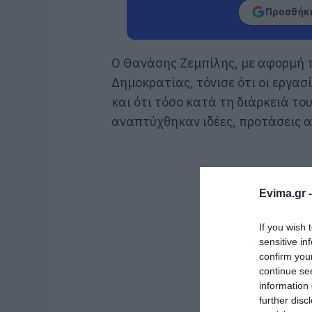
Προσθήκη
Ο Θανάσης Ζεμπίλης, με αφορμή 
Δημοκρατίας, τόνισε ότι οι εργασ
και ότι τόσο κατά τη διάρκειά το
αναπτύχθηκαν ιδέες, προτάσεις α
Evima.gr 
If you wish 
sensitive in
confirm you
continue se
information 
further disc