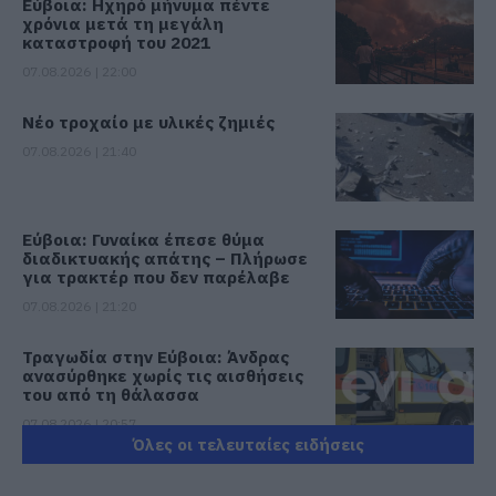
Εύβοια: Ηχηρό μήνυμα πέντε
χρόνια μετά τη μεγάλη
καταστροφή του 2021
07.08.2026 | 22:00
Νέο τροχαίο με υλικές ζημιές
07.08.2026 | 21:40
Εύβοια: Γυναίκα έπεσε θύμα
διαδικτυακής απάτης – Πλήρωσε
για τρακτέρ που δεν παρέλαβε
07.08.2026 | 21:20
Τραγωδία στην Εύβοια: Άνδρας
ανασύρθηκε χωρίς τις αισθήσεις
του από τη θάλασσα
07.08.2026 | 20:57
Όλες οι τελευταίες ειδήσεις
Ανακοινώθηκαν νέες προσλήψεις
σε δήμο της Εύβοιας: Δείτε εδώ