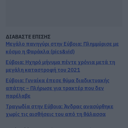
ΔΙΑΒΑΣΤΕ ΕΠΙΣΗΣ
Μεγάλο πανηγύρι στην Εύβοια: Πλημμύρισε με
κόσμο η Φαράκλα (pics&vid)
Εύβοια: Ηχηρό μήνυμα πέντε χρόνια μετά τη
μεγάλη καταστροφή του 2021
Εύβοια: Γυναίκα έπεσε θύμα διαδικτυακής
απάτης – Πλήρωσε για τρακτέρ που δεν
παρέλαβε
Τραγωδία στην Εύβοια: Άνδρας ανασύρθηκε
χωρίς τις αισθήσεις του από τη θάλασσα