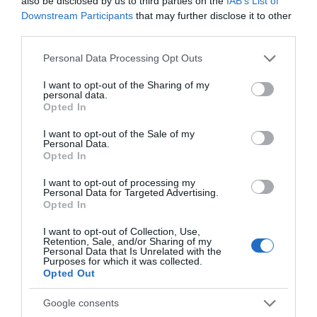
also be disclosed by us to third parties on the
IAB’s List of
07.08.2026 | 19:10
Downstream Participants
that may further disclose it to other
Εύβοια: Γυναίκα έπεσε
Τραγωδία στην Εύβοια:
third parties.
θύμα διαδικτυακής
Άνδρας ανασύρθηκε
Νέο επίδομα 600 ευρώ για
απάτης – Πλήρωσε για
χωρίς τις αισθήσεις του
σπουδαστές: Οι δικαιούχοι
Please note that this website/app uses one or more Google
Personal Data Processing Opt Outs
τρακτέρ που δεν
από τη θάλασσα
services and may gather and store information including but
07.08.2026 | 19:00
παρέλαβε
not limited to your visit or usage behaviour. You may click to
I want to opt-out of the Sharing of my
personal data.
grant or deny consent to Google and its third-party tags to
Opted In
use your data for below specified purposes in below Google
Αυτός ο δήμος της Εύβοιας πάει
consent section.
στα δικαστήρια για τις
I want to opt-out of the Sale of my
ανεμογεννήτριες
Personal Data.
Opted In
07.08.2026 | 18:40
I want to opt-out of processing my
Personal Data for Targeted Advertising.
Τραγική κατάληξη είχε η
Opted In
θαλάσσια εκδρομή για 57χρονο
Ανακοινώθηκαν νέες
Δείτε τι έκανε Δήμος
τουρίστα
προσλήψεις σε δήμο
της Εύβοιας για τις
I want to opt-out of Collection, Use,
07.08.2026 | 18:20
της Εύβοιας: Δείτε εδώ
φωτιές
Retention, Sale, and/or Sharing of my
Personal Data that Is Unrelated with the
Purposes for which it was collected.
Βαρύ πένθος για τον εκπαιδευτικό
Opted Out
από την Εύβοια που έφυγε από τη
ζωή
Google consents
07.08.2026 | 18:00