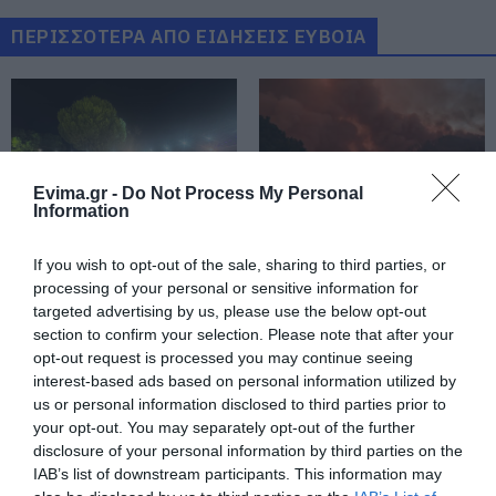
07.08.2026 | 20:40
ΠΕΡΙΣΣΟΤΕΡΑ ΑΠΟ ΕΙΔΗΣΕΙΣ ΕΥΒΟΙΑ
Ποιοι και γιατί θα πάρουν
διπλάσια σύνταξη τον Αύγουστο
07.08.2026 | 20:20
Evima.gr -
Do Not Process My Personal
Information
Δείτε τι έκανε Δήμος της Εύβοιας
για τις φωτιές
07.08.2026 | 20:00
Μεγάλο πανηγύρι στην
Εύβοια: Ηχηρό μήνυμα
If you wish to opt-out of the sale, sharing to third parties, or
Εύβοια: Πλημμύρισε με
πέντε χρόνια μετά τη
processing of your personal or sensitive information for
κόσμο η Φαράκλα
μεγάλη καταστροφή
targeted advertising by us, please use the below opt-out
(pics&vid)
του 2021
Μητέρα και γιος οι νεκροί από τη
section to confirm your selection. Please note that after your
σύγκρουση αυτοκινήτου με
opt-out request is processed you may continue seeing
φορτηγό
interest-based ads based on personal information utilized by
07.08.2026 | 19:40
us or personal information disclosed to third parties prior to
your opt-out. You may separately opt-out of the further
Ράγισαν καρδιές στην Εύβοια: Το
disclosure of your personal information by third parties on the
τελευταίο «αντίο» στον 36χρονο
IAB’s list of downstream participants. This information may
επιχειρηματία