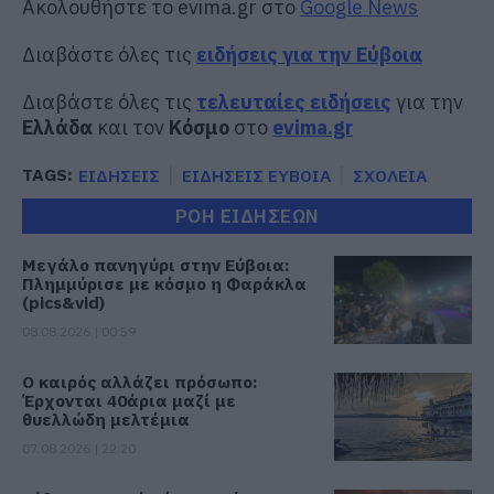
Ακολουθήστε το evima.gr στο
Google News
Διαβάστε όλες τις
ειδήσεις για την Εύβοια
Διαβάστε όλες τις
τελευταίες ειδήσεις
για την
Ελλάδα
και τον
Κόσμο
στο
evima.gr
TAGS:
ΕΙΔΗΣΕΙΣ
ΕΙΔΗΣΕΙΣ ΕΥΒΟΙΑ
ΣΧΟΛΕΙΑ
ΡΟΗ ΕΙΔΗΣΕΩΝ
Μεγάλο πανηγύρι στην Εύβοια:
Πλημμύρισε με κόσμο η Φαράκλα
(pics&vid)
08.08.2026 | 00:59
Ο καιρός αλλάζει πρόσωπο:
Έρχονται 40άρια μαζί με
θυελλώδη μελτέμια
07.08.2026 | 22:20