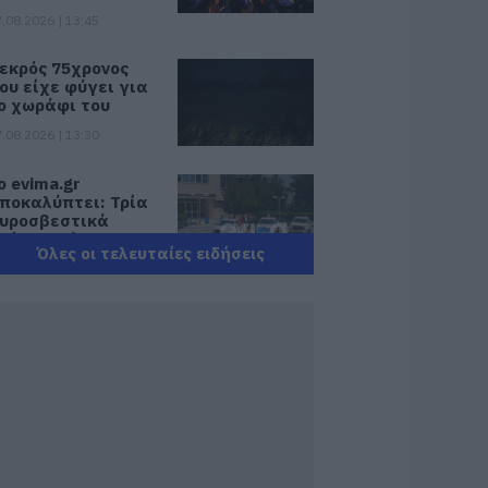
.08.2026 | 13:45
εκρός 75χρονος
ου είχε φύγει για
ο χωράφι του
.08.2026 | 13:30
ο evima.gr
ποκαλύπτει: Τρία
υροσβεστικά
χήματα έφτασαν
Όλες οι τελευταίες ειδήσεις
την Εύβοια! Που θα
οθούν
.08.2026 | 13:05
υντάξεις: Ποιοι θα
άρουν αύξηση το
027 – Τα ποσά
.08.2026 | 13:00
κύρος: Στάχτη
άνω από 1.000