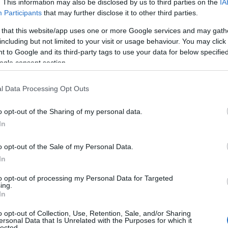
. This information may also be disclosed by us to third parties on the
IA
υνεχιζόμενων παρεμβάσεων του Δήμου.
Χ
Participants
that may further disclose it to other third parties.
π
Χ
 that this website/app uses one or more Google services and may gath
έον δίχτυ
including but not limited to your visit or usage behaviour. You may click 
07
 to Google and its third-party tags to use your data for below specifi
 μέσα στην ερχόμενη εβδομάδα αναμένεται
ogle consent section.
Δ
δ
στατευτικό δίχτυ στην ίδια παραλία,
τ
l Data Processing Opt Outs
γου.
β
07
o opt-out of the Sharing of my personal data.
 η παρέμβαση αυτή εντάσσεται σε ένα
In
Σ
 φαινομένου, αξιοποιώντας όλα τα διαθέσιμα
Ε
α
o opt-out of the Sale of my Personal Data.
ι
In
ε
 φαινόμενο
07
to opt-out of processing my Personal Data for Targeted
ing.
In
έτηση των προστατευτικών διχτυών δεν
Έ
ν
ουσία μεδουσών, ωστόσο συμβάλλει
o opt-out of Collection, Use, Retention, Sale, and/or Sharing
π
ersonal Data that Is Unrelated with the Purposes for which it
σίας τους και στην ασφαλέστερη χρήση της
lected.