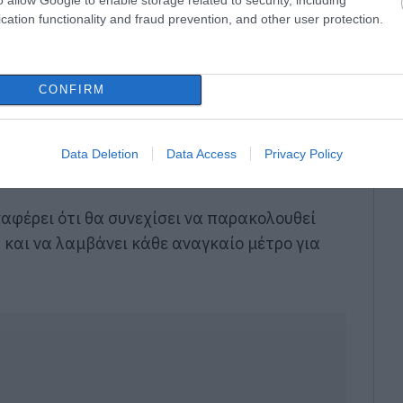
cation functionality and fraud prevention, and other user protection.
ι στόχο τόσο την προστασία της δημόσιας
CONFIRM
τοπικής τουριστικής και επιχειρηματικής
Data Deletion
Data Access
Privacy Policy
υ φαινομένου
φέρει ότι θα συνεχίσει να παρακολουθεί
 και να λαμβάνει κάθε αναγκαίο μέτρο για