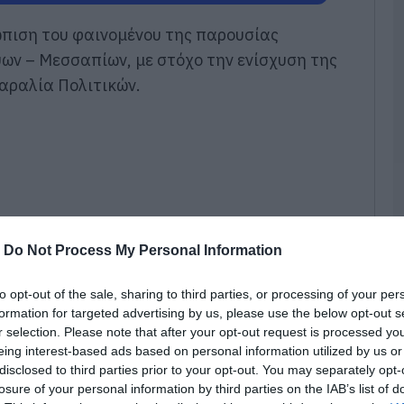
σ
Ν
τώπιση του φαινομένου της παρουσίας
07
ων – Μεσσαπίων, με στόχο την ενίσχυση της
αραλία Πολιτικών.
Π
ό
1
07
Τ
α
δ
07
-
Do Not Process My Personal Information
Α
to opt-out of the sale, sharing to third parties, or processing of your per
ε
formation for targeted advertising by us, please use the below opt-out s
ε
ε
r selection. Please note that after your opt-out request is processed y
κ
eing interest-based ads based on personal information utilized by us or
φ
disclosed to third parties prior to your opt-out. You may separately opt-
07
losure of your personal information by third parties on the IAB’s list of
ηκαν τέσσερα νέα προστατευτικά δίχτυα