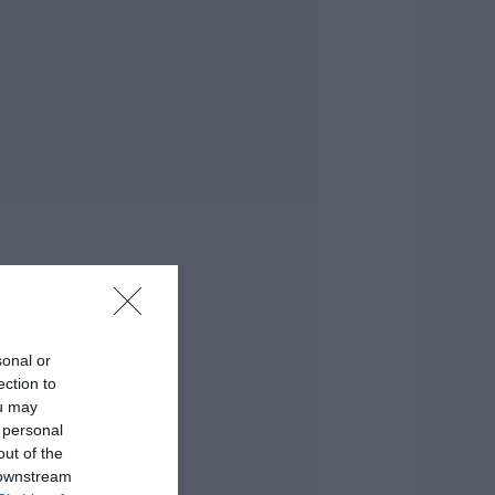
τρέμματα στο
ησί – Νέες εικόνες
.08.2026 | 12:45
ώς θα πληρωθούν
σοι δουλέψουν στις
5 Αυγούστου
.08.2026 | 12:30
ροχαίο με
υτοκίνητο μεγάλου
ήμου στην Εύβοια
.08.2026 | 12:15
υτές είναι οι
sonal or
πικίνδυνες
ection to
βδομάδες του
λληνικού
ou may
αλοκαιριού για
 personal
ωτιές
out of the
.08.2026 | 12:00
 downstream