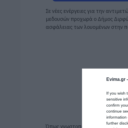
Σε νέες ενέργειες για την αντιμε
μεδουσών προχωρά ο Δήμος Διρφύ
ασφάλειας των λουομένων στην π
Evima.gr 
If you wish 
sensitive in
confirm you
continue se
information 
further disc
Όπως γνωστοποιήθηκε, τοποθετήθ