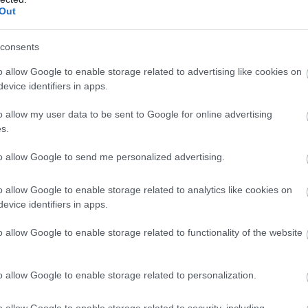
07
Out
consents
 συνεργασία
o allow Google to enable storage related to advertising like cookies on
 προς πολίτες, επισκέπτες και
evice identifiers in apps.
πιδείξουν κατανόηση και συνεργασία μέχρι
o allow my user data to be sent to Google for online advertising
s.
to allow Google to send me personalized advertising.
o allow Google to enable storage related to analytics like cookies on
evice identifiers in apps.
o allow Google to enable storage related to functionality of the website
o allow Google to enable storage related to personalization.
o allow Google to enable storage related to security, including