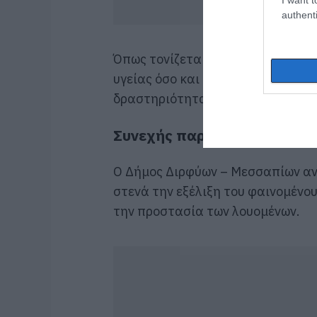
authenti
Όπως τονίζεται, η παρέμβαση έχε
υγείας όσο και την ενίσχυση της 
δραστηριότητας.
Συνεχής παρακολούθηση το
Ο Δήμος Διρφύων – Μεσσαπίων ανα
στενά την εξέλιξη του φαινομένου
την προστασία των λουομένων.