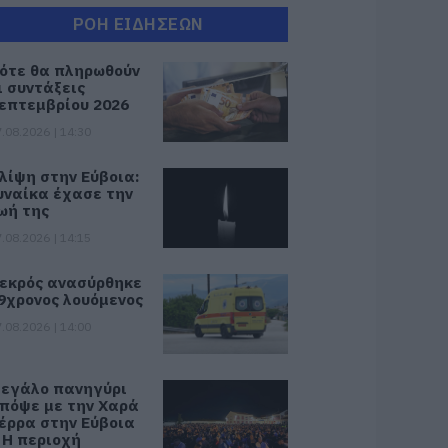
ΡΟΗ ΕΙΔΗΣΕΩΝ
ότε θα πληρωθούν
ι συντάξεις
επτεμβρίου 2026
.08.2026 | 14:30
λίψη στην Εύβοια:
υναίκα έχασε την
ωή της
.08.2026 | 14:15
εκρός ανασύρθηκε
9χρονος λουόμενος
.08.2026 | 14:00
εγάλο πανηγύρι
πόψε με την Χαρά
έρρα στην Εύβοια
 Η περιοχή