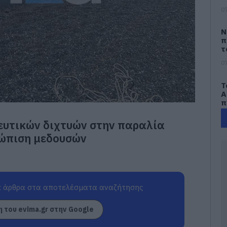
07
Ν
π
τ
07
Τ
Α
π
ο
σ
ευτικών διχτυών στην παραλία
δ
τώπιση μεδουσών
07
Σ
π
2
 άρθρα στα αποτελέσματα αναζήτησης
07
 του evima.gr στην Google
Σ
π