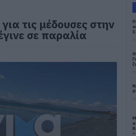
για τις μέδουσες στην
Π
ο
 έγινε σε παραλία
Σ
07
Θ
Γ
ζ
07
Ν
6
07
Μ
α
Β
–