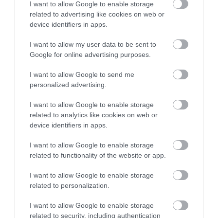
Αντάμωμα! Πότε και πού θα γίνει
I want to allow Google to enable storage
related to advertising like cookies on web or
06.08.2026 | 14:00
ΠΕΡΙΣΣΟΤΕΡΑ ΑΠΟ ΕΙΔΗΣΕΙΣ ΕΥΒΟΙΑ
device identifiers in apps.
I want to allow my user data to be sent to
Οταν ο Άγιος Ιωάννης ο Ρώσσος
έσωσε μια ολόκληρη περιοχή της
Google for online advertising purposes.
Εύβοιας από την φωτιά
I want to allow Google to send me
06.08.2026 | 13:45
personalized advertising.
Νεότερα για τη φωτιά σε
εμπορικό κατάστημα στη Χαλκίδα
I want to allow Google to enable storage
related to analytics like cookies on web or
06.08.2026 | 13:45
Συναγερμός στη
Φωτιά τώρα στη Σκύρο
device identifiers in apps.
Χαλκίδα: Γυναίκα
έπεσε από την Υψηλή
I want to allow Google to enable storage
Γέφυρα
Καλοκαίρι στην Εύβοια χωρίς
related to functionality of the website or app.
«Ταβέρνα Ξενύχτη» δεν γίνεται!
Χρόνια τώρα αυθεντικές γεύσεις!
I want to allow Google to enable storage
06.08.2026 | 13:30
related to personalization.
Σοκ στην Εύβοια: Κουκουλοφόρος
I want to allow Google to enable storage
εισέβαλε στο σπίτι – Στιγμές
related to security, including authentication
τρόμου για γυναίκα