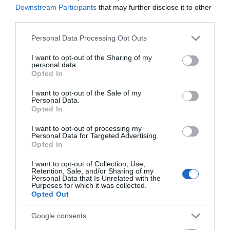
Φωτιά τώρα στη Σκύρο
Downstream Participants
that may further disclose it to other
third parties.
06.08.2026 | 14:45
Please note that this website/app uses one or more Google
Personal Data Processing Opt Outs
services and may gather and store information including but
not limited to your visit or usage behaviour. You may click to
I want to opt-out of the Sharing of my
Πασίγνωστο κοσμηματοπωλείο
personal data.
έπιασε φωτιά στην Εύβοια
grant or deny consent to Google and its third-party tags to
Opted In
use your data for below specified purposes in below Google
06.08.2026 | 14:45
consent section.
I want to opt-out of the Sale of my
Personal Data.
Opted In
Απόψε πάμε όλοι στα Άνω Στύρα
της Εύβοιας!
I want to opt-out of processing my
Personal Data for Targeted Advertising.
06.08.2026 | 14:30
Opted In
I want to opt-out of Collection, Use,
Σε αυτή την περιοχή της Εύβοιας
Retention, Sale, and/or Sharing of my
θα γίνει σήμερα πανηγύρι
Personal Data that Is Unrelated with the
Purposes for which it was collected.
06.08.2026 | 14:15
Opted Out
Όλες οι τελευταίες ειδήσεις
Google consents
Έρχεται το 9ο Αλιβεριώτικο