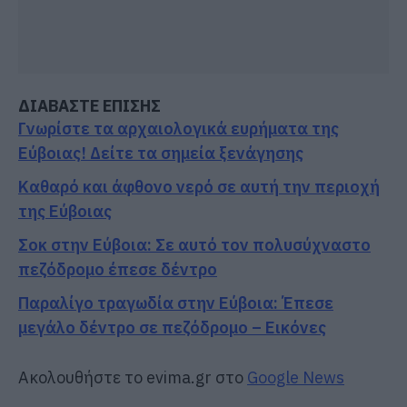
ΔΙΑΒΑΣΤΕ ΕΠΙΣΗΣ
Γνωρίστε τα αρχαιολογικά ευρήματα της
Εύβοιας! Δείτε τα σημεία ξενάγησης
Καθαρό και άφθονο νερό σε αυτή την περιοχή
της Εύβοιας
Σοκ στην Εύβοια: Σε αυτό τον πολυσύχναστο
πεζόδρομο έπεσε δέντρο
Παραλίγο τραγωδία στην Εύβοια: Έπεσε
μεγάλο δέντρο σε πεζόδρομο – Εικόνες
Ακολουθήστε το evima.gr στο
Google News