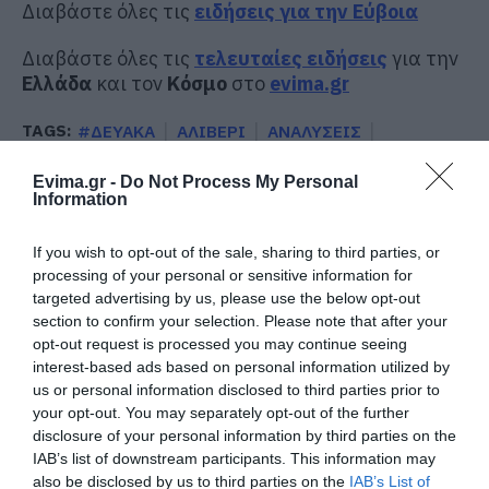
Διαβάστε όλες τις
ειδήσεις για την Εύβοια
Διαβάστε όλες τις
τελευταίες ειδήσεις
για την
Ελλάδα
και τον
Κόσμο
στο
evima.gr
TAGS:
#ΔΕΥΑΚΑ
ΑΛΙΒΕΡΙ
ΑΝΑΛΥΣΕΙΣ
ΑΠΟΤΕΛΕΣΜΑΤΑ
ΕΙΔΗΣΕΙΣ ΕΥΒΟΙΑ
ΕΥΒΟΙΑ
ΝΕΑ
ΝΕΡΟ
Evima.gr -
Do Not Process My Personal
Information
ΡΟΗ ΕΙΔΗΣΕΩΝ
If you wish to opt-out of the sale, sharing to third parties, or
Συναγερμός στη Χαλκίδα: Γυναίκα
processing of your personal or sensitive information for
έπεσε από την Υψηλή Γέφυρα
targeted advertising by us, please use the below opt-out
06.08.2026 | 15:10
section to confirm your selection. Please note that after your
opt-out request is processed you may continue seeing
interest-based ads based on personal information utilized by
Στην ΑΑΔΕ ο Μητσοτάκης για το
us or personal information disclosed to third parties prior to
myAGRO – Τι δήλωσε
your opt-out. You may separately opt-out of the further
06.08.2026 | 15:00
disclosure of your personal information by third parties on the
IAB’s list of downstream participants. This information may
also be disclosed by us to third parties on the
IAB’s List of