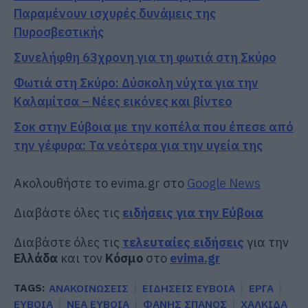
Παραμένουν ισχυρές δυνάμεις της
Πυροσβεστικής
Συνελήφθη 63χρονη για τη φωτιά στη Σκύρο
Φωτιά στη Σκύρο: Δύσκολη νύχτα για την
Καλαμίτσα – Νέες εικόνες και βίντεο
Σοκ στην Εύβοια με την κοπέλα που έπεσε από
την γέφυρα: Τα νεότερα για την υγεία της
Ακολουθήστε το evima.gr στο
Google News
Διαβάστε όλες τις
ειδήσεις για την Εύβοια
Διαβάστε όλες τις
τελευταίες ειδήσεις
για την
Ελλάδα
και τον
Κόσμο
στο
evima.gr
TAGS:
ΑΝΑΚΟΙΝΩΣΕΙΣ
ΕΙΔΗΣΕΙΣ ΕΥΒΟΙΑ
ΕΡΓΑ
ΕΥΒΟΙΑ
ΝΕΑ ΕΥΒΟΙΑ
ΦΑΝΗΣ ΣΠΑΝΟΣ
ΧΑΛΚΙΔΑ