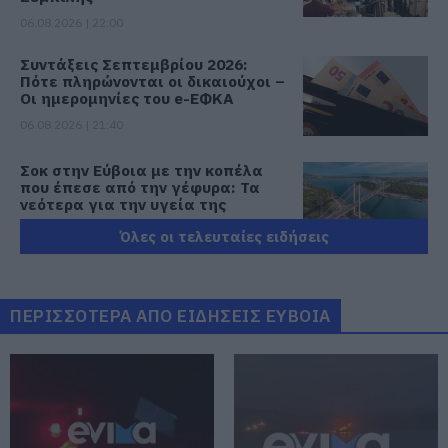
06.08.2026 | 22:00
Συντάξεις Σεπτεμβρίου 2026:
Πότε πληρώνονται οι δικαιούχοι –
Οι ημερομηνίες του e-ΕΦΚΑ
06.08.2026 | 21:40
Σοκ στην Εύβοια με την κοπέλα
που έπεσε από την γέφυρα: Τα
νεότερα για την υγεία της
06.08.2026 | 21:20
Όλες οι τελευταίες ειδήσεις
Νεότερα για τη Φωτιά στη Σκύρο:
Κινδύνευσε κτηνοτροφική μονάδα
– Νέο βίντεο
ΠΕΡΙΣΣΟΤΕΡΑ ΑΠΟ ΕΙΔΗΣΕΙΣ ΕΥΒΟΙΑ
06.08.2026 | 21:00
Καφές: Τα οφέλη της μέτριας
κατανάλωσης σύμφωνα με ειδικό
στο μικροβίωμα του εντέρου
06.08.2026 | 21:00