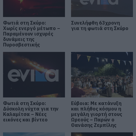
«Ανάσα» για τους αγρότες στην
Εύβοια: Ολοκληρώθηκε μεγάλο
έργο
Φωτιά στη Σκύρο:
Συνελήφθη 63χρονη
Χωρίς ενεργό μέτωπο –
για τη φωτιά στη Σκύρο
06.08.2026 | 20:40
Παραμένουν ισχυρές
δυνάμεις της
Ο λόγος που τηγανίζουμε ψάρια
Πυροσβεστικής
του Σωτήρος – Πως θα κάνετε το
τέλειο μαγείρεμα
06.08.2026 | 20:20
Θρήνος στην Εύβοια: Έφυγε από
τη ζωή ο 37χρονος που είχε
τροχαίο με αγριογούρουνο
06.08.2026 | 20:20
Φωτιά στη Σκύρο:
Εύβοια: Με κατάνυξη
Δύσκολη νύχτα για την
Νέο σοβαρό τροχαίο στην Εύβοια:
και πλήθος κόσμου η
Τούμπαρε αυτοκίνητο
Καλαμίτσα – Νέες
μεγάλη γιορτή στους
εικόνες και βίντεο
Ωρεούς – Παρών ο
06.08.2026 | 20:00
Θανάσης Ζεμπίλης