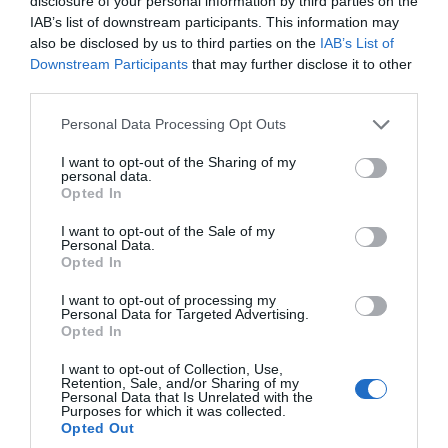
disclosure of your personal information by third parties on the
IAB’s list of downstream participants. This information may
also be disclosed by us to third parties on the
IAB’s List of
Downstream Participants
that may further disclose it to other
third parties.
Please note that this website/app uses one or more Google
Personal Data Processing Opt Outs
services and may gather and store information including but
not limited to your visit or usage behaviour. You may click to
I want to opt-out of the Sharing of my
personal data.
grant or deny consent to Google and its third-party tags to
Opted In
use your data for below specified purposes in below Google
consent section.
I want to opt-out of the Sale of my
Personal Data.
Opted In
I want to opt-out of processing my
Personal Data for Targeted Advertising.
Opted In
I want to opt-out of Collection, Use,
Retention, Sale, and/or Sharing of my
Personal Data that Is Unrelated with the
Purposes for which it was collected.
Opted Out