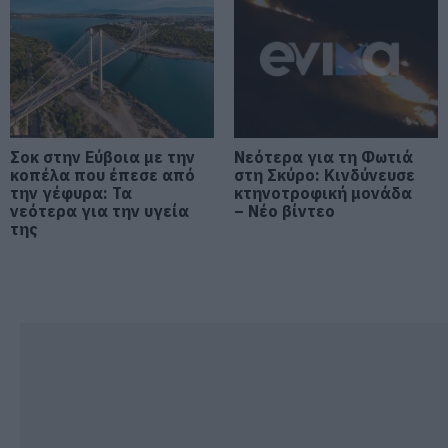
Έσπασαν πιάτα στο κεφάλι του
Αταμάν – Βίντεο από τη Σύμη
06.08.2026 | 19:40
Φωτιά στη Σκύρο: Συνεχίζει να
καίει στο Νησί, συγκλονιστική
μαρτυρία – Νέες εικόνες και
Σοκ στην Εύβοια με την
Νεότερα για τη Φωτιά
βίντεο
κοπέλα που έπεσε από
στη Σκύρο: Κινδύνευσε
την γέφυρα: Τα
κτηνοτροφική μονάδα
06.08.2026 | 19:40
νεότερα για την υγεία
– Νέο βίντεο
της
Ξεκινάει τεράστιο έργο αξίας
2.425.000€ στην Εύβοια – Δείτε
πού
06.08.2026 | 19:20