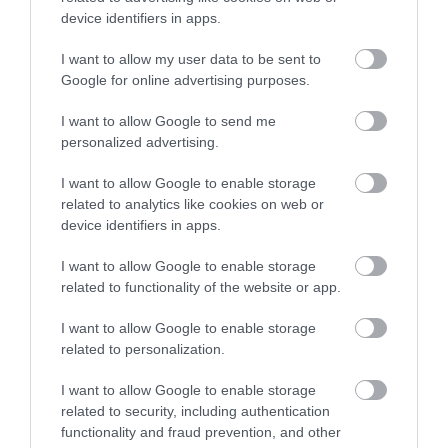
device identifiers in apps.
Εύβοια: Πότε θα γίνει ο
καθιερωμένος έρανος για το
«Στιφάδο της Παναγίας»
I want to allow my user data to be sent to
Google for online advertising purposes.
08.08.2026 | 19:40
I want to allow Google to send me
Ο Αλέξης Τσίπρας παρουσιάζει το
personalized advertising.
οικονομικό πρόγραμμα της ΕΛ.Α.Σ.
στη Θεσσαλονίκη
I want to allow Google to enable storage
08.08.2026 | 19:20
Όλες οι τελευταίες ειδήσεις
related to analytics like cookies on web or
device identifiers in apps.
Κάνεις δεν ξεχνά τι έζησε η
Εύβοια πριν πέντε χρόνια
I want to allow Google to enable storage
ΠΕΡΙΣΣΟΤΕΡΑ ΑΠΟ ΕΙΔΗΣΕΙΣ ΕΥΒΟΙΑ
08.08.2026 | 19:00
related to functionality of the website or app.
I want to allow Google to enable storage
Σε δημοπρασία η μπάλα των
related to personalization.
ιστορικών γκολ του Μαραντόνα
08.08.2026 | 18:40
I want to allow Google to enable storage
related to security, including authentication
functionality and fraud prevention, and other
Αγανάκτηση σε χωριό της