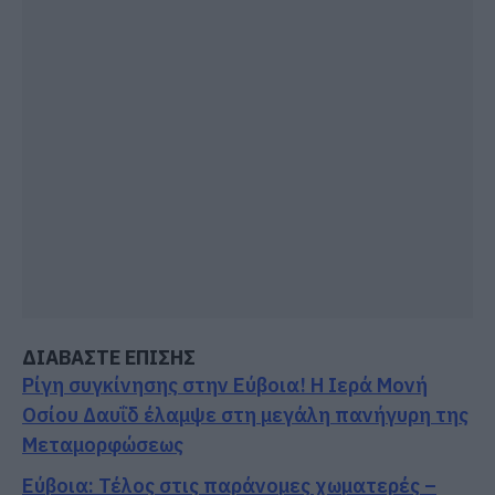
ΔΙΑΒΑΣΤΕ ΕΠΙΣΗΣ
Ρίγη συγκίνησης στην Εύβοια! Η Ιερά Μονή
Οσίου Δαυΐδ έλαμψε στη μεγάλη πανήγυρη της
Μεταμορφώσεως
Εύβοια: Τέλος στις παράνομες χωματερές –