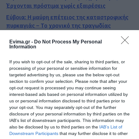
Έρχονται πρόστιμα χωρίς εξαιρέσεις
Εύβοια: Η μαύρη επέτειος της καταστροφικής
πυρκαγιάς – Το χρονικό της τραγωδίας
Εύβοια: Πότε θα γίνει ο καθιερωμένος έρανος
Evima.gr -
Do Not Process My Personal
για το «Στιφάδο της Παναγίας»
Information
Ακολουθήστε το evima.gr στο
Google News
If you wish to opt-out of the sale, sharing to third parties, or
processing of your personal or sensitive information for
Διαβάστε όλες τις
ειδήσεις για την Εύβοια
targeted advertising by us, please use the below opt-out
section to confirm your selection. Please note that after your
opt-out request is processed you may continue seeing
Διαβάστε όλες τις
τελευταίες ειδήσεις
για την
interest-based ads based on personal information utilized by
Ελλάδα
και τον
Κόσμο
στο
evima.gr
us or personal information disclosed to third parties prior to
your opt-out. You may separately opt-out of the further
TAGS:
ΑΙΔΗΨΟΣ
ΕΙΔΗΣΕΙΣ ΕΥΒΟΙΑ
ΕΡΓΑ
disclosure of your personal information by third parties on the
ΕΥΒΟΙΑ
ΚΑΘΑΡΙΟΤΗΤΑ
ΚΑΜΑΡΙΑ
ΝΕΑ ΕΥΒΟΙΑ
IAB’s list of downstream participants. This information may
ΠΑΡΕΜΒΑΣΕΙΣ
ΧΩΡΙΟ
also be disclosed by us to third parties on the
IAB’s List of
Downstream Participants
that may further disclose it to other
ΡΟΗ ΕΙΔΗΣΕΩΝ