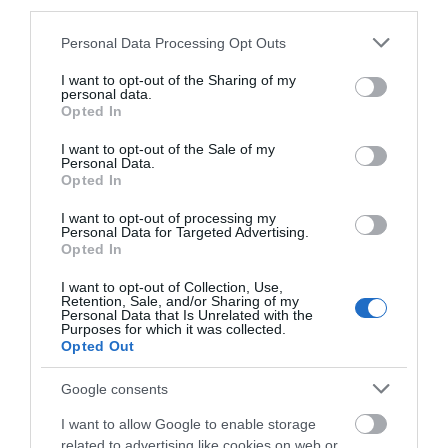
third parties.
Ρίγη συγκίνησης στην Εύβοια! Η
Please note that this website/app uses one or more Google
Personal Data Processing Opt Outs
Ιερά Μονή Οσίου Δαυΐδ έλαμψε
services and may gather and store information including but
στη μεγάλη πανήγυρη της
not limited to your visit or usage behaviour. You may click to
I want to opt-out of the Sharing of my
Μεταμορφώσεως
personal data.
grant or deny consent to Google and its third-party tags to
08.08.2026 | 21:00
Opted In
use your data for below specified purposes in below Google
consent section.
I want to opt-out of the Sale of my
Φάνης Σπανός: 500.000 € για την
Personal Data.
ενεργειακή αναβάθμιση του 4ου
Opted In
Δημοτικού Σχολείου Λιβαδειάς
08.08.2026 | 20:40
I want to opt-out of processing my
Personal Data for Targeted Advertising.
Opted In
Εύβοια: Τέλος στις παράνομες
χωματερές – Έρχονται πρόστιμα
I want to opt-out of Collection, Use,
χωρίς εξαιρέσεις
Retention, Sale, and/or Sharing of my
Personal Data that Is Unrelated with the
08.08.2026 | 20:20
Purposes for which it was collected.
Opted Out
Εύβοια: Η μαύρη επέτειος της
καταστροφικής πυρκαγιάς – Το
Google consents
χρονικό της τραγωδίας
I want to allow Google to enable storage
08.08.2026 | 20:00
related to advertising like cookies on web or