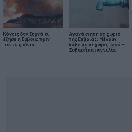
Αυξημένη ετοιμότητα παντού
08.08.2026 | 17:00
Ρόδος: Έγραψαν 80χρονη για
κράνος!
Κάνεις δεν ξεχνά τι
Αγανάκτηση σε χωριό
08.08.2026 | 16:40
έζησε η Εύβοια πριν
της Εύβοιας: Μένουν
πέντε χρόνια
κάθε μέρα χωρίς νερό –
Σοβαρή καταγγελία
Θρήνος σε όλη την Εύβοια για τον
επιχειρηματία που έφυγε απο
την ζωή
08.08.2026 | 16:20