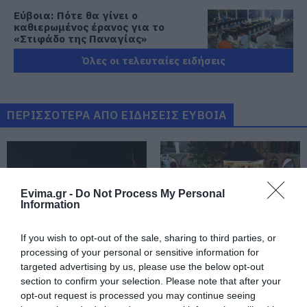
Εύβοια: Πότε θα γίνει ο
καθιερωμένος έρανος για το
«Στιφάδο της Παναγίας»
08.08.2026 | 19:40
Όλες οι τελευταίες ειδήσεις
Ο Αλέξης Τσίπρας παρουσιάζει το
οικονομικό πρόγραμμα της ΕΛ.Α.Σ.
στη Θεσσαλονίκη
ΠΕΡΙΣΣΟΤΕΡΑ ΑΠΟ ΕΙΔΗΣΕΙΣ ΕΥΒΟΙΑ
08.08.2026 | 19:20
Κάνεις δεν ξεχνά τι έζησε η
Εύβοια πριν πέντε χρόνια
08.08.2026 | 19:00
Evima.gr -
Do Not Process My Personal
Information
Σε δημοπρασία η μπάλα των
If you wish to opt-out of the sale, sharing to third parties, or
ιστορικών γκολ του Μαραντόνα
processing of your personal or sensitive information for
Φωτιά στην Εύβοια σε
Ρίγη συγκίνησης στην
08.08.2026 | 18:40
targeted advertising by us, please use the below opt-out
ξερά χόρτα
Εύβοια! Η Ιερά Μονή
Οσίου Δαυΐδ έλαμψε
section to confirm your selection. Please note that after your
στη μεγάλη πανήγυρη
opt-out request is processed you may continue seeing
Αγανάκτηση σε χωριό της
της Μεταμορφώσεως