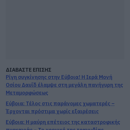
ΔΙΑΒΑΣΤΕ ΕΠΙΣΗΣ
Ρίγη συγκίνησης στην Εύβοια! Η Ιερά Μονή
Οσίου Δαυΐδ έλαμψε στη μεγάλη πανήγυρη της
Μεταμορφώσεως
Εύβοια: Τέλος στις παράνομες χωματερές –
Έρχονται πρόστιμα χωρίς εξαιρέσεις
Εύβοια: Η μαύρη επέτειος της καταστροφικής
πυρκαγιάς – Το χρονικό της τραγωδίας