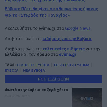
Εύβοια: Πότε θα γίνει ο καθιερωμένος έρανος
για το «Στιφάδο της Παναγίας»
Ακολουθήστε το evima.gr στο
Google News
Διαβάστε όλες τις
ειδήσεις για την Εύβοια
Διαβάστε όλες τις
τελευταίες ειδήσεις
για την
Ελλάδα
και τον
Κόσμο
στο
evima.gr
TAGS:
ΕΙΔΗΣΕΙΣ ΕΥΒΟΙΑ
ΕΡΓΑΤΙΚΟ ΑΤΥΧΗΜΑ
ΕΥΒΟΙΑ
ΝΕΑ ΕΥΒΟΙΑ
ΡΟΗ ΕΙΔΗΣΕΩΝ
Φωτιά στην Εύβοια σε ξερά χόρτα
09.08.2026 | 00:10