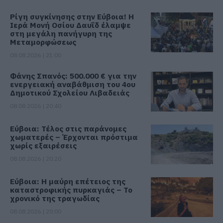
Ρίγη συγκίνησης στην Εύβοια! Η
Ιερά Μονή Οσίου Δαυΐδ έλαμψε
στη μεγάλη πανήγυρη της
Μεταμορφώσεως
08.08.2026 | 21:00
Φάνης Σπανός: 500.000 € για την
ενεργειακή αναβάθμιση του 4ου
Δημοτικού Σχολείου Λιβαδειάς
08.08.2026 | 20:40
Εύβοια: Τέλος στις παράνομες
χωματερές – Έρχονται πρόστιμα
χωρίς εξαιρέσεις
08.08.2026 | 20:20
Εύβοια: Η μαύρη επέτειος της
καταστροφικής πυρκαγιάς – Το
χρονικό της τραγωδίας
08.08.2026 | 20:00