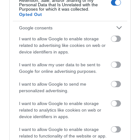
Retention, Sale, and/or Sharing of my
Αυξημένη ετοιμότητα παντού
Εύβοια: Πότε θα γίνει ο
Κάνεις δεν ξεχνά τι
Personal Data that Is Unrelated with the
καθιερωμένος έρανος
έζησε η Εύβοια πριν
Purposes for which it was collected.
08.08.2026 | 17:00
για το «Στιφάδο της
πέντε χρόνια
Opted Out
Παναγίας»
Ρόδος: Έγραψαν 80χρονη για
Google consents
κράνος!
08.08.2026 | 16:40
I want to allow Google to enable storage
related to advertising like cookies on web or
device identifiers in apps.
I want to allow my user data to be sent to
Google for online advertising purposes.
I want to allow Google to send me
personalized advertising.
I want to allow Google to enable storage
related to analytics like cookies on web or
device identifiers in apps.
I want to allow Google to enable storage
related to functionality of the website or app.