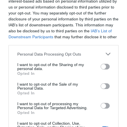
interest-based ads based on personal information utilized by
Εύβοιας: Μένουν κάθε μέρα χωρίς
us or personal information disclosed to third parties prior to
νερό – Σοβαρή καταγγελία
your opt-out. You may separately opt-out of the further
08.08.2026 | 18:20
disclosure of your personal information by third parties on the
IAB’s list of downstream participants. This information may
Αγροτικές ενισχύσεις: Ποιοι θα
also be disclosed by us to third parties on the
IAB’s List of
λάβουν νωρίτερα τις
Downstream Participants
that may further disclose it to other
προκαταβολές
third parties.
08.08.2026 | 18:00
Please note that this website/app uses one or more Google
Εύβοια: Τέλος στις
Εύβοια: Η μαύρη
Personal Data Processing Opt Outs
services and may gather and store information including but
παράνομες χωματερές
Σε πελάγη ευτυχίας
επέτειος της
αντιδήμαρχος στην Εύβοια! Έγινε
– Έρχονται πρόστιμα
καταστροφικής
not limited to your visit or usage behaviour. You may click to
I want to opt-out of the Sharing of my
για τρίτη φορά παππούς!
personal data.
χωρίς εξαιρέσεις
πυρκαγιάς – Το
grant or deny consent to Google and its third-party tags to
Opted In
χρονικό της τραγωδίας
use your data for below specified purposes in below Google
08.08.2026 | 17:40
consent section.
I want to opt-out of the Sale of my
Personal Data.
Ευρυδίκη Βαλαβάνη: Οι
Opted In
οικογενειακές διακοπές στην
Εύβοια! Δείτε σε ποια παραλία
I want to opt-out of processing my
08.08.2026 | 17:20
Personal Data for Targeted Advertising.
Opted In
«Κόκκινος» συναγερμός στην
I want to opt-out of Collection, Use,
Εύβοια: Red Code αύριο Κυριακή –