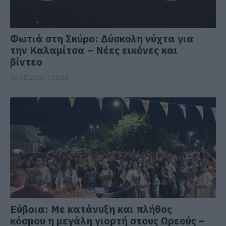
Φωτιά στη Σκύρο: Δύσκολη νύχτα για
την Καλαμίτσα – Νέες εικόνες και
βίντεο
06.08.2026 | 22:04
Εύβοια: Με κατάνυξη και πλήθος
κόσμου η μεγάλη γιορτή στους Ωρεούς –