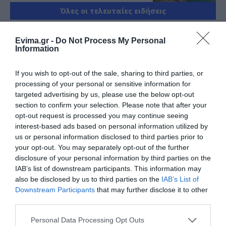
06.08.2026 | 21:20
Όλες οι τελευταίες ειδήσεις
Νεότερα για τη Φωτιά στη Σκύρο:
Κινδύνευσε κτηνοτροφική μονάδα
Evima.gr -
Do Not Process My Personal
– Νέο βίντεο
Information
ΠΕΡΙΣΣΟΤΕΡΑ ΑΠΟ ΕΙΔΗΣΕΙΣ ΕΥΒΟΙΑ
06.08.2026 | 21:00
If you wish to opt-out of the sale, sharing to third parties, or
Καφές: Τα οφέλη της μέτριας
processing of your personal or sensitive information for
κατανάλωσης σύμφωνα με ειδικό
targeted advertising by us, please use the below opt-out
στο μικροβίωμα του εντέρου
section to confirm your selection. Please note that after your
06.08.2026 | 21:00
opt-out request is processed you may continue seeing
interest-based ads based on personal information utilized by
us or personal information disclosed to third parties prior to
«Ανάσα» για τους αγρότες στην
Εύβοια: Ολοκληρώθηκε μεγάλο
your opt-out. You may separately opt-out of the further
έργο
Φωτιά στη Σκύρο:
Συνελήφθη 63χρονη
disclosure of your personal information by third parties on the
Χωρίς ενεργό μέτωπο –
για τη φωτιά στη Σκύρο
IAB’s list of downstream participants. This information may
06.08.2026 | 20:40
Παραμένουν ισχυρές
also be disclosed by us to third parties on the
IAB’s List of
δυνάμεις της
Downstream Participants
that may further disclose it to other
Ο λόγος που τηγανίζουμε ψάρια
Πυροσβεστικής
του Σωτήρος – Πως θα κάνετε το
third parties.
τέλειο μαγείρεμα
Please note that this website/app uses one or more Google
Personal Data Processing Opt Outs
06.08.2026 | 20:20