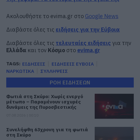
Ακολουθήστε το evima.gr στο
Google News
Διαβάστε όλες τις
ειδήσεις για την Εύβοια
Διαβάστε όλες τις
τελευταίες ειδήσεις
για την
Ελλάδα
και τον
Κόσμο
στο
evima.gr
TAGS:
ΕΙΔΗΣΕΙΣ
ΕΙΔΗΣΕΙΣ ΕΥΒΟΙΑ
ΝΑΡΚΩΤΙΚΑ
ΣΥΛΛΗΨΕΙΣ
ΡΟΗ ΕΙΔΗΣΕΩΝ
Φωτιά στη Σκύρο: Χωρίς ενεργό
μέτωπο – Παραμένουν ισχυρές
δυνάμεις της Πυροσβεστικής
07.08.2026 | 00:10
Συνελήφθη 63χρονη για τη φωτιά
στη Σκύρο