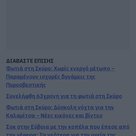
ΔΙΑΒΑΣΤΕ ΕΠΙΣΗΣ
Φωτιά στη Σκύρο: Χωρίς ενεργό μέτωπο –
Παραμένουν ισχυρές δυνάμεις της
Πυροσβεστικής
Συνελήφθη 63χρονη για τη φωτιά στη Σκύρο
Φωτιά στη Σκύρο: Δύσκολη νύχτα για την
Καλαμίτσα – Νέες εικόνες και βίντεο
Σοκ στην Εύβοια με την κοπέλα που έπεσε από
την γέφυρα: Τα νεότερα για την υγεία της