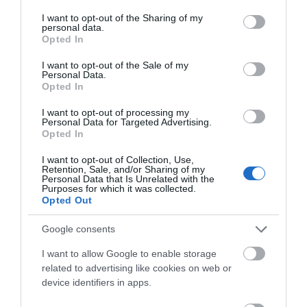
services and may gather and store information including but
not limited to your visit or usage behaviour. You may click to
I want to opt-out of the Sharing of my
Θρήνος στην Εύβοια: Έφυγε από
personal data.
grant or deny consent to Google and its third-party tags to
τη ζωή ο 37χρονος που είχε
Opted In
use your data for below specified purposes in below Google
τροχαίο με αγριογούρουνο
consent section.
I want to opt-out of the Sale of my
06.08.2026 | 20:20
Personal Data.
Φωτιά στη Σκύρο:
Εύβοια: Με κατάνυξη
Opted In
Δύσκολη νύχτα για την
Νέο σοβαρό τροχαίο στην Εύβοια:
και πλήθος κόσμου η
Τούμπαρε αυτοκίνητο
Καλαμίτσα – Νέες
μεγάλη γιορτή στους
I want to opt-out of processing my
εικόνες και βίντεο
Ωρεούς – Παρών ο
Personal Data for Targeted Advertising.
06.08.2026 | 20:00
Opted In
Θανάσης Ζεμπίλης
I want to opt-out of Collection, Use,
Retention, Sale, and/or Sharing of my
Έσπασαν πιάτα στο κεφάλι του
Personal Data that Is Unrelated with the
Αταμάν – Βίντεο από τη Σύμη
Purposes for which it was collected.
Opted Out
06.08.2026 | 19:40
Google consents
Φωτιά στη Σκύρο: Συνεχίζει να
I want to allow Google to enable storage
καίει στο Νησί, συγκλονιστική
μαρτυρία – Νέες εικόνες και
Σοκ στην Εύβοια με την
Νεότερα για τη Φωτιά
related to advertising like cookies on web or
βίντεο
κοπέλα που έπεσε από
στη Σκύρο: Κινδύνευσε
device identifiers in apps.
την γέφυρα: Τα
κτηνοτροφική μονάδα
06.08.2026 | 19:40
νεότερα για την υγεία
– Νέο βίντεο