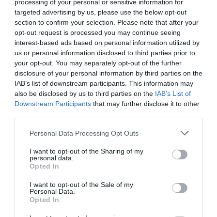
processing of your personal or sensitive information for
targeted advertising by us, please use the below opt-out
Αθλητικό σωματείο της Εύβοιας
section to confirm your selection. Please note that after your
εξέδωσε ανακοίνωση για το
opt-out request is processed you may continue seeing
βουλευτή Σίμο Κεδίκογλου- Τι
Έξοδος Αυγούστου: Οι
Εικόνες σοκ σε
interest-based ads based on personal information utilized by
αναφέρει
Αθηναίοι «ψηφίζουν»
κοιμητήριο της
us or personal information disclosed to third parties prior to
08.08.2026 | 11:00
Εύβοια για τις
Εύβοιας: Δείτε τι
your opt-out. You may separately opt-out of the further
διακοπές τους!
έκαναν
disclosure of your personal information by third parties on the
Εύβοια: «Πλιάτσικο» σε έργο
IAB’s list of downstream participants. This information may
ανάπλασης παραλίας – Η
καταγγελία που προκαλεί
also be disclosed by us to third parties on the
IAB’s List of
αντιδράσεις
Downstream Participants
that may further disclose it to other
third parties.
08.08.2026 | 10:20
Please note that this website/app uses one or more Google
Personal Data Processing Opt Outs
Χωρίς Internet τώρα αυτό το
services and may gather and store information including but
χωριό της Εύβοιας
not limited to your visit or usage behaviour. You may click to
I want to opt-out of the Sharing of my
08.08.2026 | 10:00
personal data.
grant or deny consent to Google and its third-party tags to
Α. Ο. Χαλκίς: Πρώτο
Τι γίνεται με τις
Opted In
φιλικό σήμερα για νέα
τσούχτρες στην
use your data for below specified purposes in below Google
αγωνιστική περίοδο –
Εύβοια;
consent section.
I want to opt-out of the Sale of my
Εύβοια: Διακοπή ρεύματος αύριο
Η ώρα
Personal Data.
πολλές περιοχές- Πίνακας
Opted In
08.08.2026 | 09:40