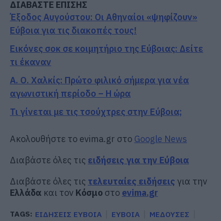
ΔΙΑΒΑΣΤΕ ΕΠΙΣΗΣ
Έξοδος Αυγούστου: Οι Αθηναίοι «ψηφίζουν»
Εύβοια για τις διακοπές τους!
Εικόνες σοκ σε κοιμητήριο της Εύβοιας: Δείτε
τι έκαναν
Α. Ο. Χαλκίς: Πρώτο φιλικό σήμερα για νέα
αγωνιστική περίοδο – Η ώρα
Τι γίνεται με τις τσούχτρες στην Εύβοια;
Ακολουθήστε το evima.gr στο
Google News
Διαβάστε όλες τις
ειδήσεις για την Εύβοια
Διαβάστε όλες τις
τελευταίες ειδήσεις
για την
Ελλάδα
και τον
Κόσμο
στο
evima.gr
TAGS:
ΕΙΔΗΣΕΙΣ ΕΥΒΟΙΑ
ΕΥΒΟΙΑ
ΜΕΔΟΥΣΕΣ