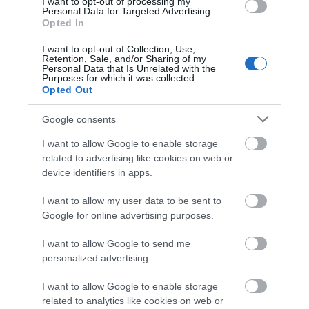
I want to opt-out of processing my
Personal Data for Targeted Advertising.
Opted In
Άρχισε τις διακοπές ο
Μητσοτάκης: Φαγητό και κρασί
I want to opt-out of Collection, Use,
σε γνωστό στέκι
Retention, Sale, and/or Sharing of my
Personal Data that Is Unrelated with the
08.08.2026 | 09:20
Purposes for which it was collected.
Opted Out
Καύσωνας και πολλά
Εύβοια: Οι ισχυροί
Συγκίνηση και βαθιά πίστη στην
μποφόρ αύριο στην
άνεμοι έσπασαν
Εύβοια! Τίμησαν τον Όσιο Ιωάννη
Εύβοια! Συνεδρίασε η
μεγάλο πεύκο σε αυλή
Google consents
του Ρώσσο για το θαύμα της
επιτροπή εκτίμησης
εκκλησίας
βροχής στη φωτιά του 2021
κινδύνου
I want to allow Google to enable storage
08.08.2026 | 09:00
related to advertising like cookies on web or
device identifiers in apps.
Εορτολόγιο: Ποιοι γιορτάζουν
σήμερα, Σάββατο 8 Αυγούστου
I want to allow my user data to be sent to
Google for online advertising purposes.
08.08.2026 | 08:40
I want to allow Google to send me
personalized advertising.
I want to allow Google to enable storage
related to analytics like cookies on web or