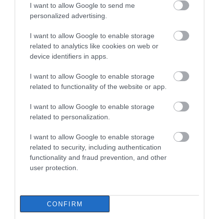
Νέα τραγωδία σε παραλία της
I want to allow Google to send me
Εύβοιας: Πέθανε άνδρας
personalized advertising.
09.08.2026 | 15:40
I want to allow Google to enable storage
Χαμός με πασίγνωστο
Εύβοια: Προσοχή! Που
τραγουδιστή στην
απαγορεύεται η
related to analytics like cookies on web or
Market Pass: Νέος κύκλος από το
Εύβοια – Δείτε τι έγινε
κυκλοφορία οχημάτων
device identifiers in apps.
φθινόπωρο του 2026 – Πότε
και πεζών
αναμένονται οι πληρωμές
I want to allow Google to enable storage
09.08.2026 | 15:20
related to functionality of the website or app.
Εύβοια: Έργα οδοποιίας 2,4 εκατ.
I want to allow Google to enable storage
ευρώ – Ποιοι δρόμοι αλλάζουν
related to personalization.
09.08.2026 | 15:00
I want to allow Google to enable storage
related to security, including authentication
Τουρισμός για Όλους 2026-2027:
functionality and fraud prevention, and other
Χάος στην Εύβοια:
Νέα τραγωδία σε
Ποιοι κάνουν αίτηση σήμερα –
Ουρά χιλιομέτρων
παραλία της Εύβοιας:
user protection.
Έως 600 ευρώ η επιδότηση
μέσα στον Αύγουστο –
Πέθανε άνδρας
«Κινδυνεύουμε να
09.08.2026 | 14:40
χάσουμε το πλοίο!»
CONFIRM
Έκτακτα μέτρα και απαγορεύσεις
σήμερα στην Εύβοια – Μεγάλη