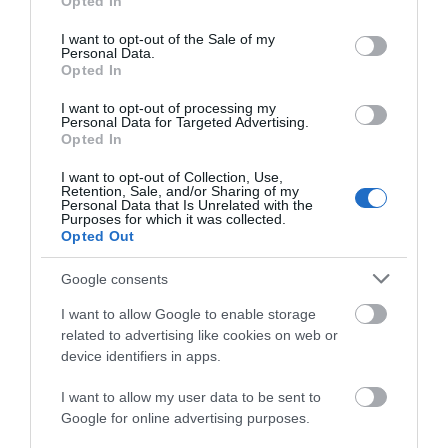
Opted In
Εύβοια: Προσοχή! Που
use your data for below specified purposes in below Google
απαγορεύεται η κυκλοφορία
consent section.
I want to opt-out of the Sale of my
οχημάτων και πεζών
ΠΕΡΙΣΣΟΤΕΡΑ ΑΠΟ ΕΙΔΗΣΕΙΣ ΕΥΒΟΙΑ
Personal Data.
Opted In
09.08.2026 | 17:00
I want to opt-out of processing my
15 Αυγούστου: Πώς αμείβεται η
Personal Data for Targeted Advertising.
υποχρεωτική αργία – Τι ισχύει
Opted In
για τους εργαζόμενους
I want to opt-out of Collection, Use,
09.08.2026 | 16:40
Retention, Sale, and/or Sharing of my
Personal Data that Is Unrelated with the
Purposes for which it was collected.
Χάος στην Εύβοια: Ουρά
Opted Out
χιλιομέτρων μέσα στον Αύγουστο
– «Κινδυνεύουμε να χάσουμε το
Σοκ στην Εύβοια:
Εύβοια: Όλο το χωριό
πλοίο!»
Πάτησε σε ένα link για
ενώνεται για το
Google consents
10 ευρώ και έχασε
«στιφάδο της
09.08.2026 | 16:20
χιλιάδες
Παναγίας» – Το έθιμο
I want to allow Google to enable storage
που συνεχίζεται
related to advertising like cookies on web or
Παραλία «διαμάντι»: Θυμίζει
device identifiers in apps.
Κουφονήσια και απέχει μόλις 1,5
ώρα από την Αθήνα
I want to allow my user data to be sent to
09.08.2026 | 16:00
Google for online advertising purposes.