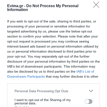
Εύβοια: Όλο το χωριό ενώνεται
Evima.gr -
Do Not Process My Personal
για το «στιφάδο της Παναγίας» –
Information
Το έθιμο που συνεχίζεται
09.08.2026 | 18:20
If you wish to opt-out of the sale, sharing to third parties, or
processing of your personal or sensitive information for
Οι χώρες με τους περισσότερους
targeted advertising by us, please use the below opt-out
ηλικιωμένους – Σε ποια θέση
section to confirm your selection. Please note that after your
βρίσκεται η Ελλάδα
opt-out request is processed you may continue seeing
09.08.2026 | 18:00
interest-based ads based on personal information utilized by
us or personal information disclosed to third parties prior to
Χαμός με πασίγνωστο
your opt-out. You may separately opt-out of the further
τραγουδιστή στην Εύβοια – Δείτε
disclosure of your personal information by third parties on the
τι έγινε
IAB’s list of downstream participants. This information may
09.08.2026 | 17:40
also be disclosed by us to third parties on the
IAB’s List of
Downstream Participants
that may further disclose it to other
Τέλος στις καθυστερήσεις για τις
third parties.
πινακίδες κυκλοφορίας – Τι
αλλάζει με το νέο ψηφιακό
Please note that this website/app uses one or more Google
Personal Data Processing Opt Outs
σύστημα
services and may gather and store information including but
not limited to your visit or usage behaviour. You may click to
I want to opt-out of the Sharing of my
09.08.2026 | 17:20
Όλες οι τελευταίες ειδήσεις
personal data.
grant or deny consent to Google and its third-party tags to