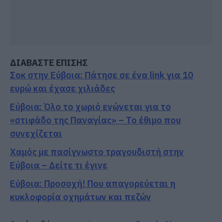
ΔΙΑΒΑΣΤΕ ΕΠΙΣΗΣ
Σοκ στην Εύβοια: Πάτησε σε ένα link για 10
ευρώ και έχασε χιλιάδες
Εύβοια: Όλο το χωριό ενώνεται για το
«στιφάδο της Παναγίας» – Το έθιμο που
συνεχίζεται
Χαμός με πασίγνωστο τραγουδιστή στην
Εύβοια – Δείτε τι έγινε
Εύβοια: Προσοχή! Που απαγορεύεται η
κυκλοφορία οχημάτων και πεζών