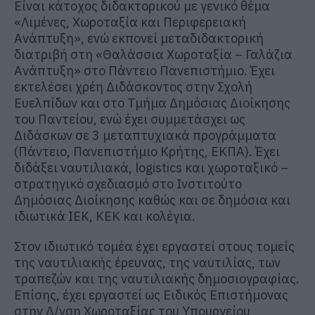
Είναι κάτοχος διδακτορικού με γενικό θέμα
«Λιμένες, Χωροταξία και Περιφερειακή
Ανάπτυξη», ενώ εκπονεί μεταδιδακτορική
διατριβή στη «Θαλάσσια Χωροταξία – Γαλάζια
Ανάπτυξη» στο Πάντειο Πανεπιστήμιο. Έχει
εκτελέσει χρέη Διδάσκοντος στην Σχολή
Ευελπίδων και στο Τμήμα Δημόσιας Διοίκησης
του Παντείου, ενώ έχει συμμετάσχει ως
Διδάσκων σε 3 μεταπτυχιακά προγράμματα
(Πάντειο, Πανεπιστήμιο Κρήτης, ΕΚΠΑ). Έχει
διδάξει ναυτιλιακά, logistics και χωροταξικό –
στρατηγικό σχεδιασμό στο Ινστιτούτο
Δημόσιας Διοίκησης καθώς και σε δημόσια και
ιδιωτικά ΙΕΚ, ΚΕΚ και κολέγια.
Στον ιδιωτικό τομέα έχει εργαστεί στους τομείς
της ναυτιλιακής έρευνας, της ναυτιλίας, των
τραπεζών και της ναυτιλιακής δημοσιογραφίας.
Επίσης, έχει εργαστεί ως Ειδικός Επιστήμονας
στην Δ/νση Χωροταξίας του Υπουργείου