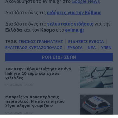
Ακολουθήστε το evima.gr στο
Google News
Διαβάστε όλες τις
ειδήσεις για την Εύβοια
Διαβάστε όλες τις
τελευταίες ειδήσεις
για την
Ελλάδα
και τον
Κόσμο
στο
evima.gr
TAGS:
ΓΕΝΙΚΟΣ ΓΡΑΜΜΑΤΕΑΣ
ΕΙΔΗΣΕΙΣ ΕΥΒΟΙΑ
ΕΥΑΓΓΕΛΟΣ ΚΥΡΙΑΖΟΠΟΥΛΟΣ
ΕΥΒΟΙΑ
ΝΕΑ
ΥΠΕΝ
ΡΟΗ ΕΙΔΗΣΕΩΝ
Σοκ στην Εύβοια: Πάτησε σε ένα
link για 10 ευρώ και έχασε
χιλιάδες
09.08.2026 | 19:00
Μπορείς να προσπεράσεις
περιπολικό; Η απάντηση που
λίγοι οδηγοί γνωρίζουν
09.08.2026 | 18:40