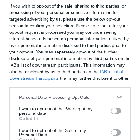
ώρα από την Αθήνα
If you wish to opt-out of the sale, sharing to third parties, or
09.08.2026 | 16:00
processing of your personal or sensitive information for
targeted advertising by us, please use the below opt-out
Νέα τραγωδία σε παραλία της
section to confirm your selection. Please note that after your
Εύβοιας: Πέθανε άνδρας
Εύβοια: Όλο το χωριό
Χαμός με πασίγνωστο
opt-out request is processed you may continue seeing
ενώνεται για το
τραγουδιστή στην
09.08.2026 | 15:40
interest-based ads based on personal information utilized by
«στιφάδο της
Εύβοια – Δείτε τι έγινε
us or personal information disclosed to third parties prior to
Παναγίας» – Το έθιμο
your opt-out. You may separately opt-out of the further
που συνεχίζεται
Market Pass: Νέος κύκλος από το
disclosure of your personal information by third parties on the
φθινόπωρο του 2026 – Πότε
IAB’s list of downstream participants. This information may
αναμένονται οι πληρωμές
also be disclosed by us to third parties on the
IAB’s List of
09.08.2026 | 15:20
Downstream Participants
that may further disclose it to other
third parties.
Εύβοια: Έργα οδοποιίας 2,4 εκατ.
ευρώ – Ποιοι δρόμοι αλλάζουν
Please note that this website/app uses one or more Google
Personal Data Processing Opt Outs
services and may gather and store information including but
09.08.2026 | 15:00
not limited to your visit or usage behaviour. You may click to
I want to opt-out of the Sharing of my
Εύβοια: Προσοχή! Που
Χάος στην Εύβοια:
personal data.
grant or deny consent to Google and its third-party tags to
απαγορεύεται η
Ουρά χιλιομέτρων
Opted In
use your data for below specified purposes in below Google
Τουρισμός για Όλους 2026-2027:
κυκλοφορία οχημάτων
μέσα στον Αύγουστο –
Ποιοι κάνουν αίτηση σήμερα –
consent section.
και πεζών
«Κινδυνεύουμε να
I want to opt-out of the Sale of my
Έως 600 ευρώ η επιδότηση
Personal Data.
χάσουμε το πλοίο!»