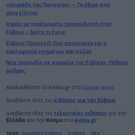
«στιφάδο της Παναγίας» – Το έθιμο που
συνεχίζεται
Χαμός με πασίγνωστο τραγουδιστή στην
Εύβοια – Δείτε τι έγινε
Εύβοια: Προσοχή! Που απαγορεύεται η
κυκλοφορία οχημάτων και πεζών
Νέα τραγωδία σε παραλία της Εύβοιας: Πέθανε
άνδρας
Ακολουθήστε το evima.gr στο
Google News
Διαβάστε όλες τις
ειδήσεις για την Εύβοια
Διαβάστε όλες τις
τελευταίες ειδήσεις
για την
Ελλάδα
και τον
Κόσμο
στο
evima.gr
TAGS:
ΕΙΔΗΣΕΙΣ ΕΥΒΟΙΑ
ΕΥΒΠΙΑ
ΝΕΑ