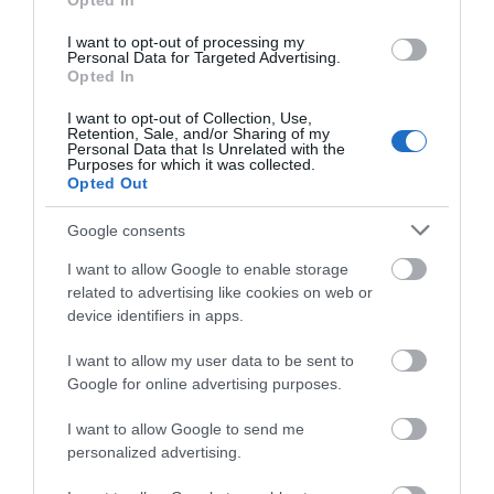
Opted In
09.08.2026 | 14:40
I want to opt-out of processing my
Έκτακτα μέτρα και απαγορεύσεις
Personal Data for Targeted Advertising.
σήμερα στην Εύβοια – Μεγάλη
Opted In
προσοχή!
I want to opt-out of Collection, Use,
09.08.2026 | 14:20
Retention, Sale, and/or Sharing of my
Personal Data that Is Unrelated with the
Purposes for which it was collected.
e-ΕΦΚΑ και ΔΥΠΑ: Ποιοι
Opted Out
δικαιούχοι πληρώνονται έως τις
Νέα τραγωδία σε
Εύβοια: Έργα
14 Αυγούστου
παραλία της Εύβοιας:
οδοποιίας 2,4 εκατ.
Google consents
Πέθανε άνδρας
ευρώ – Ποιοι δρόμοι
09.08.2026 | 14:00
αλλάζουν
I want to allow Google to enable storage
Κατάνυξη στην Εύβοια:
related to advertising like cookies on web or
Παράκληση της Παναγίας στη
device identifiers in apps.
Λούτσα με κεράσματα και
αναψυκτικά
I want to allow my user data to be sent to
09.08.2026 | 13:40
Google for online advertising purposes.
I want to allow Google to send me
personalized advertising.