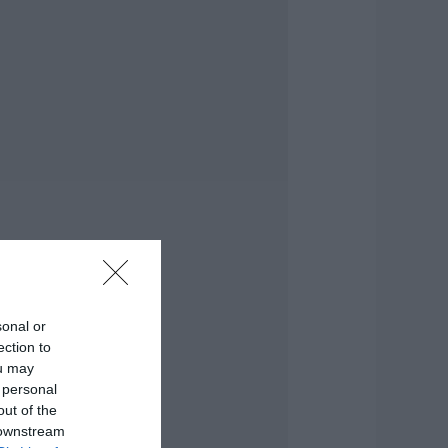
ρχισε τις διακοπές
 Μητσοτάκης:
αγητό και κρασί
ε γνωστό στέκι
.08.2026 | 09:20
υγκίνηση και
αθιά πίστη στην
ύβοια! Τίμησαν τον
σιο Ιωάννη του
ώσσο για το θαύμα
ης βροχής στη
ωτιά του 2021
.08.2026 | 09:00
ορτολόγιο: Ποιοι
ιορτάζουν σήμερα,
sonal or
άββατο 8
ection to
υγούστου
ou may
.08.2026 | 08:40
 personal
out of the
αιρός: Πολύ ζέστη
 downstream
ήμερα στην