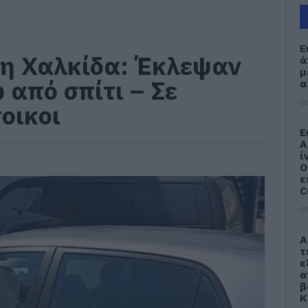
Ε
τη Χαλκίδα: Έκλεψαν
ά
μ
 από σπίτι – Σε
α
08
οικοι
Ε
Α
ί
Ο
ε
C
08
Α
τ
ε
α
β
Κ