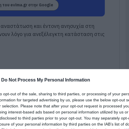
Ά
 του evima.gr στην Google
ο
Φ
σ
 αναστάτωση και έντονη ανησυχία στη
08
άνουν λόγο για ανεξέλεγκτη κατάσταση στις
Σ
β
Ε
Ό
Ρ
τ
φ
08
-
Do Not Process My Personal Information
Ε
γ
to opt-out of the sale, sharing to third parties, or processing of your per
Σ
formation for targeted advertising by us, please use the below opt-out s
Α
r selection. Please note that after your opt-out request is processed y
08
eing interest-based ads based on personal information utilized by us or
disclosed to third parties prior to your opt-out. You may separately opt-
Κ
losure of your personal information by third parties on the IAB’s list of
σ