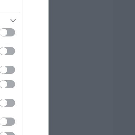
υελλώδη μελτέμια
.08.2026 | 22:20
ύβοια: Ηχηρό
ήνυμα πέντε
ρόνια μετά τη
εγάλη
αταστροφή του
021
.08.2026 | 22:00
έο τροχαίο με
λικές ζημιές
.08.2026 | 21:40