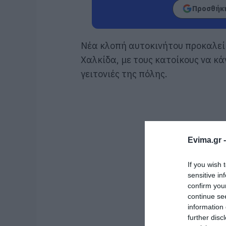
Προσθήκη
Νέα κλοπή αυτοκινήτου προκαλεί
Χαλκίδα, με τους κατοίκους να κ
γειτονιές της πόλης.
Evima.gr 
If you wish 
sensitive in
confirm you
continue se
information 
further disc