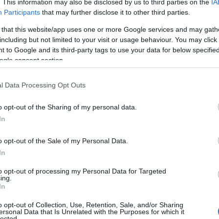
. This information may also be disclosed by us to third parties on the
IA
Ε
Participants
that may further disclose it to other third parties.
θ
 2026, άγνωστοι δράστες έκλεψαν αυτοκίνητο
08
 that this website/app uses one or more Google services and may gath
ς ασημί με αριθμό κυκλοφορίας ΧΑΧ 5795,
including but not limited to your visit or usage behaviour. You may click 
Π
 από το σπίτι του ιδιοκτήτη στην περιοχή
 to Google and its third-party tags to use your data for below specifi
σ
ogle consent section.
δάμαντος στην Κάνηθο.
Υ
π
α
l Data Processing Opt Outs
ima.gr
αποτυπώνει την αγωνία και
τ
Π
o opt-out of the Sharing of my personal data.
08
In
μπάρου μου. Ήταν παρκαρισμένο κάτω από το
Μ
o opt-out of the Sale of my Personal Data.
σ
άμπαμπα. Τελευταία έχουμε πάρα πολλές
Π
In
αι ανησυχητικό».
κ
(
to opt-out of processing my Personal Data for Targeted
ing.
πίσει φόβο στους κατοίκους, οι οποίοι
08
In
 ασφαλής, ακόμη και έξω από το ίδιο τους το
Ο
o opt-out of Collection, Use, Retention, Sale, and/or Sharing
αρτυρίες, έχει ξεφύγει το τελευταίο
π
ersonal Data that Is Unrelated with the Purposes for which it
4
lected.