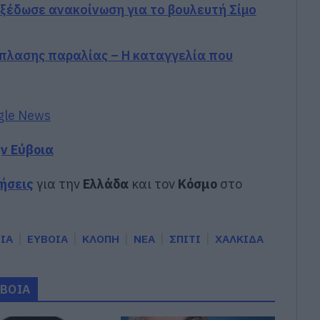
εξέδωσε ανακοίνωση για το βουλευτή Σίμο
άπλασης παραλίας – Η καταγγελία που
gle News
ην Εύβοια
δήσεις
για την
Ελλάδα
και τον
Κόσμο
στο
ΙΑ
ΕΥΒΟΙΑ
ΚΛΟΠΗ
ΝΕΑ
ΣΠΙΤΙ
ΧΑΛΚΙΔΑ
ΥΒΟΙΑ