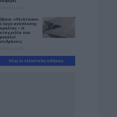
ναφέρει
.08.2026 | 11:00
ύβοια: «Πλιάτσικο»
ε έργο ανάπλασης
αραλίας – Η
αταγγελία που
ροκαλεί
ντιδράσεις
.08.2026 | 10:20
ωρίς Internet τώρα
Όλες οι τελευταίες ειδήσεις
υτό το χωριό της
ύβοιας
.08.2026 | 10:00
ύβοια: Διακοπή
εύματος αύριο
ολλές περιοχές-
ίνακας
.08.2026 | 09:40