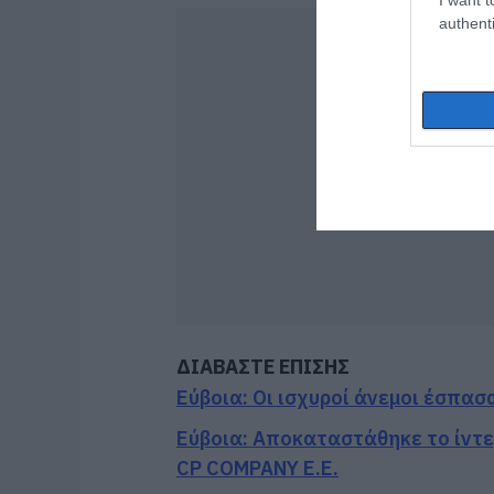
authenti
ΔΙΑΒΑΣΤΕ ΕΠΙΣΗΣ
Εύβοια: Οι ισχυροί άνεμοι έσπασ
Εύβοια: Αποκαταστάθηκε το ίντε
CP COMPANY Ε.Ε.