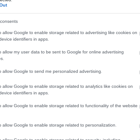
αβατικότητας να πληθαίνουν επικίνδυνα.
θ
Out
07
ριμένο όχημα καλείται να επικοινωνήσει
consents
 καθώς κάθε πληροφορία μπορεί να
Ε
μ
o allow Google to enable storage related to advertising like cookies on
ισμό του.
χ
evice identifiers in apps.
μ
κ
o allow my user data to be sent to Google for online advertising
2
s.
07
to allow Google to send me personalized advertising.
Ν
υ
o allow Google to enable storage related to analytics like cookies on
07
evice identifiers in apps.
o allow Google to enable storage related to functionality of the website
o allow Google to enable storage related to personalization.
o allow Google to enable storage related to security, including