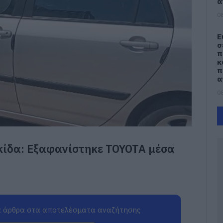
α
08
Ε
σ
π
κ
π
α
08
Χ
α
Ε
08
κίδα: Εξαφανίστηκε TOYOTA μέσα
Ε
ρ
π
Π
08
 άρθρα στα αποτελέσματα αναζήτησης