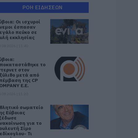
ΡΟΗ ΕΙΔΗΣΕΩΝ
ύβοια: Οι ισχυροί
νεμοι έσπασαν
εγάλο πεύκο σε
υλή εκκλησίας
.08.2026 | 11:40
ύβοια:
ποκαταστάθηκε το
ντερνετ στον
ξύλιθο μετά από
πέμβαση της CP
OMPANY Ε.Ε.
.08.2026 | 11:20
θλητικό σωματείο
ης Εύβοιας
ξέδωσε
νακοίνωση για το
ουλευτή Σίμο
εδίκογλου- Τι