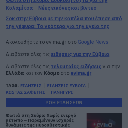
Φωτιά στη Σκύρο: Δύσκολη νύχτα για την
Καλαμίτσα – Νέες εικόνες και βίντεο
Σοκ στην Εύβοια με την κοπέλα που έπεσε από
την γέφυρα: Τα νεότερα για την υγεία της
Ακολουθήστε το evima.gr στο
Google News
Διαβάστε όλες τις
ειδήσεις για την Εύβοια
Διαβάστε όλες τις
τελευταίες ειδήσεις
για την
Ελλάδα
και τον
Κόσμο
στο
evima.gr
TAGS:
ΕΙΔΗΣΕΙΣ
ΕΙΔΗΣΕΙΣ ΕΥΒΟΙΑ
ΚΩΣΤΑΣ ΣΑΦΕΤΗΣ
ΠΑΝΗΓΥΡΙ
ΡΟΗ ΕΙΔΗΣΕΩΝ
Φωτιά στη Σκύρο: Χωρίς ενεργό
μέτωπο – Παραμένουν ισχυρές
δυνάμεις της Πυροσβεστικής