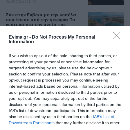
06.08.2026 | 21:40
Σοκ στην Εύβοια με την κοπέλα
που έπεσε από την γέφυρα: Τα
νεότερα για την υγεία της
06.08.2026 | 21:20
Όλες οι τελευταίες ειδήσεις
Evima.gr -
Do Not Process My Personal
Information
Νεότερα για τη Φωτιά στη Σκύρο:
Κινδύνευσε κτηνοτροφική μονάδα
– Νέο βίντεο
If you wish to opt-out of the sale, sharing to third parties, or
ΠΕΡΙΣΣΟΤΕΡΑ ΑΠΟ ΕΙΔΗΣΕΙΣ ΕΥΒΟΙΑ
processing of your personal or sensitive information for
06.08.2026 | 21:00
targeted advertising by us, please use the below opt-out
section to confirm your selection. Please note that after your
Καφές: Τα οφέλη της μέτριας
opt-out request is processed you may continue seeing
κατανάλωσης σύμφωνα με ειδικό
στο μικροβίωμα του εντέρου
interest-based ads based on personal information utilized by
us or personal information disclosed to third parties prior to
06.08.2026 | 21:00
your opt-out. You may separately opt-out of the further
disclosure of your personal information by third parties on the
«Ανάσα» για τους αγρότες στην
IAB’s list of downstream participants. This information may
Εύβοια: Ολοκληρώθηκε μεγάλο
έργο
Φωτιά στη Σκύρο:
Συνελήφθη 63χρονη
also be disclosed by us to third parties on the
IAB’s List of
Χωρίς ενεργό μέτωπο –
για τη φωτιά στη Σκύρο
Downstream Participants
that may further disclose it to other
06.08.2026 | 20:40
Παραμένουν ισχυρές
third parties.