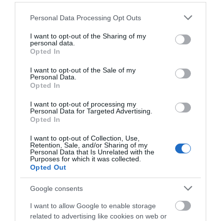
δυνάμεις της
Ο λόγος που τηγανίζουμε ψάρια
Πυροσβεστικής
Please note that this website/app uses one or more Google
Personal Data Processing Opt Outs
του Σωτήρος – Πως θα κάνετε το
services and may gather and store information including but
τέλειο μαγείρεμα
not limited to your visit or usage behaviour. You may click to
I want to opt-out of the Sharing of my
personal data.
06.08.2026 | 20:20
grant or deny consent to Google and its third-party tags to
Opted In
use your data for below specified purposes in below Google
Θρήνος στην Εύβοια: Έφυγε από
consent section.
I want to opt-out of the Sale of my
τη ζωή ο 37χρονος που είχε
Personal Data.
τροχαίο με αγριογούρουνο
Opted In
06.08.2026 | 20:20
I want to opt-out of processing my
Φωτιά στη Σκύρο:
Εύβοια: Με κατάνυξη
Personal Data for Targeted Advertising.
Δύσκολη νύχτα για την
Νέο σοβαρό τροχαίο στην Εύβοια:
και πλήθος κόσμου η
Opted In
Τούμπαρε αυτοκίνητο
Καλαμίτσα – Νέες
μεγάλη γιορτή στους
εικόνες και βίντεο
Ωρεούς – Παρών ο
I want to opt-out of Collection, Use,
06.08.2026 | 20:00
Θανάσης Ζεμπίλης
Retention, Sale, and/or Sharing of my
Personal Data that Is Unrelated with the
Purposes for which it was collected.
Opted Out
Έσπασαν πιάτα στο κεφάλι του
Αταμάν – Βίντεο από τη Σύμη
Google consents
06.08.2026 | 19:40
I want to allow Google to enable storage
related to advertising like cookies on web or