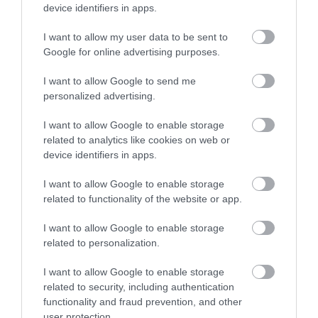
Φωτιά στη Σκύρο: Συνεχίζει να
device identifiers in apps.
καίει στο Νησί, συγκλονιστική
μαρτυρία – Νέες εικόνες και
Σοκ στην Εύβοια με την
Νεότερα για τη Φωτιά
βίντεο
I want to allow my user data to be sent to
κοπέλα που έπεσε από
στη Σκύρο: Κινδύνευσε
την γέφυρα: Τα
κτηνοτροφική μονάδα
Google for online advertising purposes.
06.08.2026 | 19:40
νεότερα για την υγεία
– Νέο βίντεο
της
I want to allow Google to send me
Ξεκινάει τεράστιο έργο αξίας
personalized advertising.
2.425.000€ στην Εύβοια – Δείτε
πού
I want to allow Google to enable storage
06.08.2026 | 19:20
related to analytics like cookies on web or
device identifiers in apps.
I want to allow Google to enable storage
related to functionality of the website or app.
I want to allow Google to enable storage
related to personalization.
I want to allow Google to enable storage
related to security, including authentication
functionality and fraud prevention, and other
user protection.