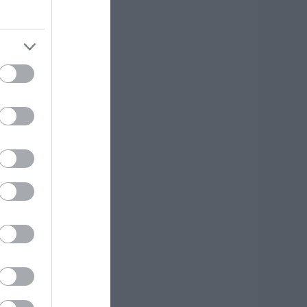
κδρομή για
7χρονο τουρίστα
.08.2026 | 18:20
αρύ πένθος για τον
κπαιδευτικό από
ην Εύβοια που
φυγε από τη ζωή
.08.2026 | 18:00