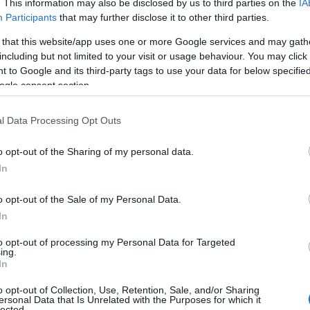
. This information may also be disclosed by us to third parties on the
IA
Participants
that may further disclose it to other third parties.
Ρ
σ
 that this website/app uses one or more Google services and may gath
τ
ακούστηκαν έντονες φωνές από το εσωτερικό
including but not limited to your visit or usage behaviour. You may click 
σ
ε
νες να πλησιάσουν και να καλέσουν την
 to Google and its third-party tags to use your data for below specifi
ogle consent section.
07
Ν
l Data Processing Opt Outs
ς φέρεται να μπήκε στο όχημά του σε έξαλλη
ε
σ
γει, φτάνοντας στο σημείο να παραλίγο να
o opt-out of the Sharing of my personal data.
δ
κονταν κοντά.
In
07
.ΑΣ. έφτασε στο σημείο. Ωστόσο, η νεαρή
o opt-out of the Sale of my Personal Data.
Α
ς θύμα ενδοοικογενειακής βίας,
δεν
Ε
In
δ
λία
. Η αστυνομία, διαπιστώνοντας την
α
to opt-out of processing my Personal Data for Targeted
ing.
 ώστε να εκτονωθεί η κατάσταση.
07
In
έντονο προβληματισμό στην τοπική κοινωνία.
Τ
o opt-out of Collection, Use, Retention, Sale, and/or Sharing
ε
ersonal Data that Is Unrelated with the Purposes for which it
lected.