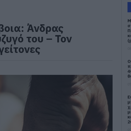
Μ
βοια: Άνδρας
σ
Π
ζυγό του – Τον
κ
(
γείτονες
08
Ο
π
4
θ
07
Ε
μ
χ
μ
κ
2
07