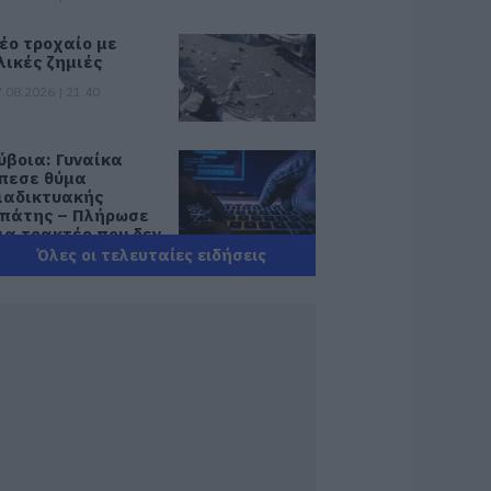
έο τροχαίο με
λικές ζημιές
.08.2026 | 21:40
ύβοια: Γυναίκα
πεσε θύμα
ιαδικτυακής
πάτης – Πλήρωσε
ια τρακτέρ που δεν
αρέλαβε
Όλες οι τελευταίες ειδήσεις
.08.2026 | 21:20
ραγωδία στην
ύβοια: Άνδρας
νασύρθηκε χωρίς
ις αισθήσεις του
πό τη θάλασσα
.08.2026 | 20:57
νακοινώθηκαν νέες