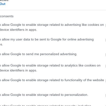
ε
Out
5
07
consents
Β
o allow Google to enable storage related to advertising like cookies on
ε
τ
evice identifiers in apps.
έ
o allow my user data to be sent to Google for online advertising
07
s.
to allow Google to send me personalized advertising.
o allow Google to enable storage related to analytics like cookies on
evice identifiers in apps.
o allow Google to enable storage related to functionality of the website
δικτυακής απάτης – Πλήρωσε για τρακτέρ
o allow Google to enable storage related to personalization.
ασύρθηκε χωρίς τις αισθήσεις του από τη
o allow Google to enable storage related to security, including