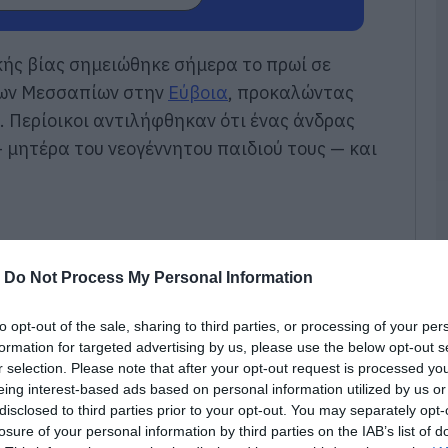
π
τ
ε
κής βίας σημειώθηκε σήμερα το πρωί σε
07
ύων Μεσσαπίων στην
Εύβοια
, προκαλώντας
Π
 Περίοικοι αντιλήφθηκαν ότι ένας άνδρας
π
 μητέρα του νεογέννητου παιδιού τους — και
σ
Α
07
Δ
Δ
γ
-
Do Not Process My Personal Information
07
to opt-out of the sale, sharing to third parties, or processing of your per
Μ
formation for targeted advertising by us, please use the below opt-out s
ν
r selection. Please note that after your opt-out request is processed y
σ
eing interest-based ads based on personal information utilized by us or
α
φ
disclosed to third parties prior to your opt-out. You may separately opt-
losure of your personal information by third parties on the IAB’s list of
07