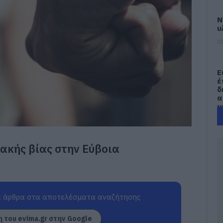
Ν
υ
07
Ε
έ
δ
α
γ
π
07
ακής βίας στην Εύβοια
Τ
Ε
α
τ
α
 άρθρα στα αποτελέσματα αναζήτησης
07
 του evima.gr στην Google
Α