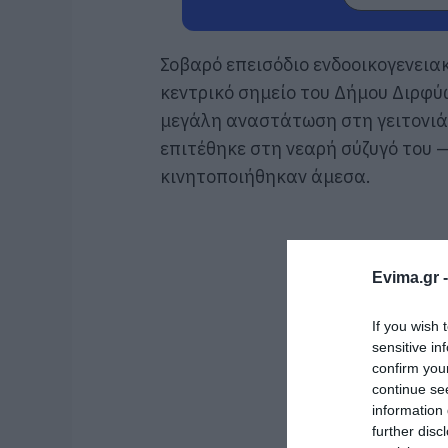
Σοβαρό επεισόδιο ενδοοικογενεια
κεντρικό σημείο του Δήμου Διρφ
μεγάλη αναστάτωση στη γειτονιά.
επιτέθηκε στη νεαρή σύζυγό του —
κινητοποιήθηκαν άμεσα.
Evima.gr 
If you wish 
sensitive in
confirm you
continue se
information 
further disc