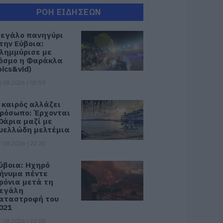
ΡΟΗ ΕΙΔΗΣΕΩΝ
εγάλο πανηγύρι
την Εύβοια:
λημμύρισε με
όσμο η Φαράκλα
pics&vid)
.08.2026 | 00:59
 καιρός αλλάζει
ρόσωπο: Έρχονται
0άρια μαζί με
υελλώδη μελτέμια
.08.2026 | 22:20
ύβοια: Ηχηρό
ήνυμα πέντε
ρόνια μετά τη
εγάλη
αταστροφή του
021
.08.2026 | 22:00