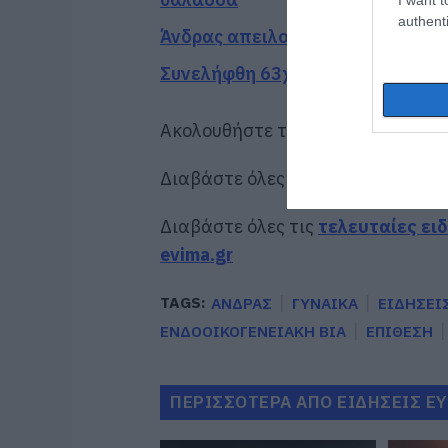
authenti
Άνδρας απειλούσε να πέσει από 
Συνελήφθη 63χρονη για τη φωτιά
Ακολουθήστε το evima.gr στο
Goo
Διαβάστε όλες τις
ειδήσεις για τ
Διαβάστε όλες τις
τελευταίες ει
evima.gr
TAGS:
ΑΝΔΡΑΣ
ΓΥΝΑΙΚΑ
ΕΙΔΗΣΕΙ
ΕΝΔΟΟΙΚΟΓΕΝΕΙΑΚΗ ΒΙΑ
ΕΠΙΘΕΣΗ
ΠΕΡΙΣΣΟΤΕΡΑ ΑΠΟ ΕΙΔΗΣΕΙΣ Ε