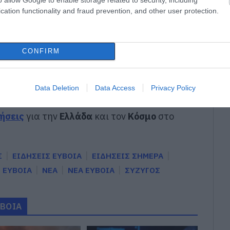
cation functionality and fraud prevention, and other user protection.
το μπαλκόνι
 στη Σκύρο
CONFIRM
gle News
Data Deletion
Data Access
Privacy Policy
ην Εύβοια
δήσεις
για την
Ελλάδα
και τον
Κόσμο
στο
Σ
ΕΙΔΗΣΕΙΣ ΕΥΒΟΙΑ
ΕΙΔΗΣΕΙΣ ΣΗΜΕΡΑ
ΕΥΒΟΙΑ
ΝΕΑ
ΝΕΑ ΕΥΒΟΙΑ
ΣΥΖΥΓΟΣ
ΥΒΟΙΑ