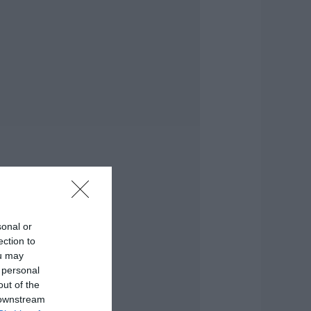
ροσλήψεις σε δήμο
ης Εύβοιας: Δείτε
δώ
.08.2026 | 20:40
οιοι και γιατί θα
άρουν διπλάσια
ύνταξη τον
ύγουστο
.08.2026 | 20:20
είτε τι έκανε
ήμος της Εύβοιας
ια τις φωτιές
.08.2026 | 20:00
sonal or
ητέρα και γιος οι
ection to
εκροί από τη
ou may
ύγκρουση
 personal
υτοκινήτου με
ορτηγό
out of the
 downstream
.08.2026 | 19:40