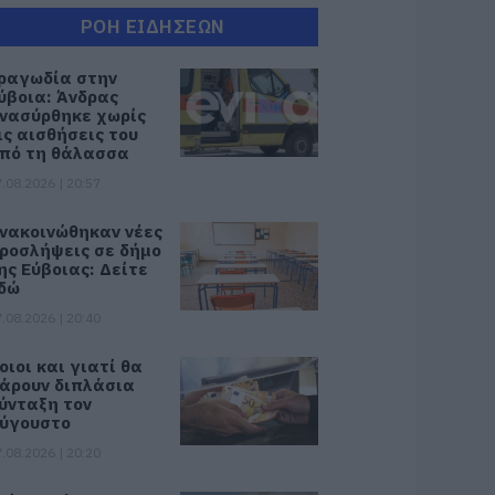
ΡΟΗ ΕΙΔΗΣΕΩΝ
ραγωδία στην
ύβοια: Άνδρας
νασύρθηκε χωρίς
ις αισθήσεις του
πό τη θάλασσα
.08.2026 | 20:57
νακοινώθηκαν νέες
ροσλήψεις σε δήμο
ης Εύβοιας: Δείτε
δώ
.08.2026 | 20:40
οιοι και γιατί θα
άρουν διπλάσια
ύνταξη τον
ύγουστο
.08.2026 | 20:20