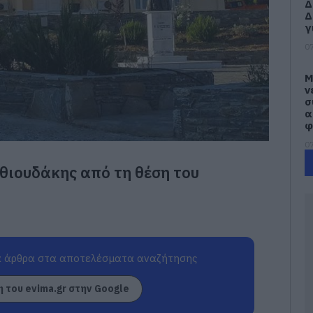
Δ
Δ
γ
07
Μ
ν
σ
α
φ
07
θιουδάκης από τη θέση του
Ρ
σ
τ
σ
ε
07
 άρθρα στα αποτελέσματα αναζήτησης
Ν
ε
 του evima.gr στην Google
σ
δ