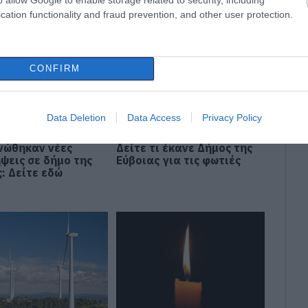
ΥΒΟΙΑ
cation functionality and fraud prevention, and other user protection.
CONFIRM
Data Deletion
Data Access
Privacy Policy
νώθηκαν νέες
Δείτε τι έκανε Δήμος της
ψεις σε δήμο της
Εύβοιας για τις φωτιές
: Δείτε εδώ