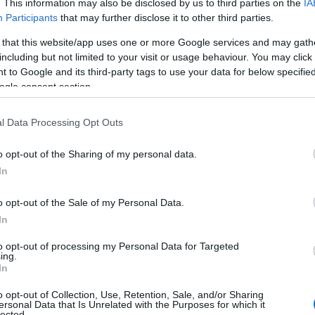
. This information may also be disclosed by us to third parties on the
IA
κ
τη διάρκεια της δημαρχιακής θητείας του
Participants
that may further disclose it to other third parties.
κ
Π
 that this website/app uses one or more Google services and may gath
07
including but not limited to your visit or usage behaviour. You may click 
 to Google and its third-party tags to use your data for below specifi
Ε
ogle consent section.
ο
ε
έ
l Data Processing Opt Outs
07
o opt-out of the Sharing of my personal data.
Ο
In
υ
ε
o opt-out of the Sale of my Personal Data.
ο
In
07
to opt-out of processing my Personal Data for Targeted
Α
ing.
α
In
Ε
π
o opt-out of Collection, Use, Retention, Sale, and/or Sharing
Γ
ersonal Data that Is Unrelated with the Purposes for which it
ασύρθηκε χωρίς τις αισθήσεις του από τη
lected.