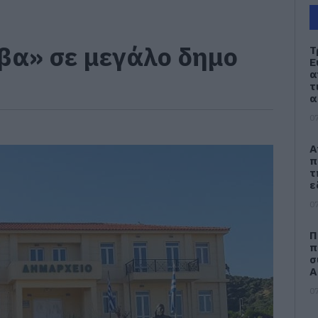
βα» σε μεγάλο δημο
Τ
Ε
α
τ
α
07
Α
π
τ
ε
07
Π
π
σ
Α
07