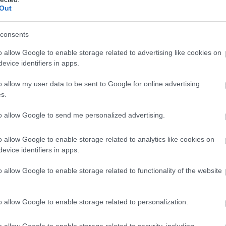
07
Out
σε δήμο της Εύβοιας: Δείτε εδώ
Ά
consents
ν
μ
 για τις φωτιές
o allow Google to enable storage related to advertising like cookies on
07
evice identifiers in apps.
 τελευταίο «αντίο» στον 36χρονο
o allow my user data to be sent to Google for online advertising
s.
gle News
to allow Google to send me personalized advertising.
ην Εύβοια
o allow Google to enable storage related to analytics like cookies on
evice identifiers in apps.
δήσεις
για την
Ελλάδα
και τον
Κόσμο
στο
o allow Google to enable storage related to functionality of the website
ΠΑΡΑΙΤΗΣΗ
o allow Google to enable storage related to personalization.
o allow Google to enable storage related to security, including