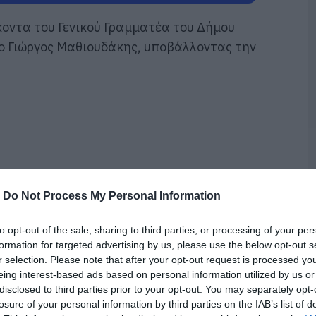
07
οντα του Γενικού Γραμματέα του Δήμου
Α
 ο Γιώργος Μαθιουδάκης, υποβάλλοντας την
Ε
δ
α
07
Τ
ε
ε
5
07
-
Do Not Process My Personal Information
Β
ε
to opt-out of the sale, sharing to third parties, or processing of your per
τ
formation for targeted advertising by us, please use the below opt-out s
έ
r selection. Please note that after your opt-out request is processed y
07
eing interest-based ads based on personal information utilized by us or
disclosed to third parties prior to your opt-out. You may separately opt-
Α
losure of your personal information by third parties on the IAB’s list of
 συγκεκριμένη θέση από το 2016, όταν είχε
κ