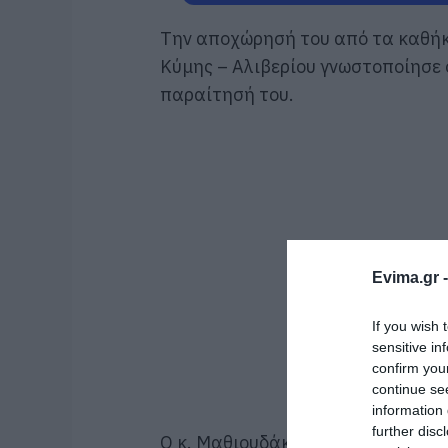
Την αποχώρησή του από τα καθήκ
Κύμης – Αλιβερίου γνωστοποίησε
παραίτησή του.
Evima.gr 
If you wish 
sensitive in
confirm you
continue se
information 
further disc
Ο κ. Μαθιουδάκης υπηρετούσε στη