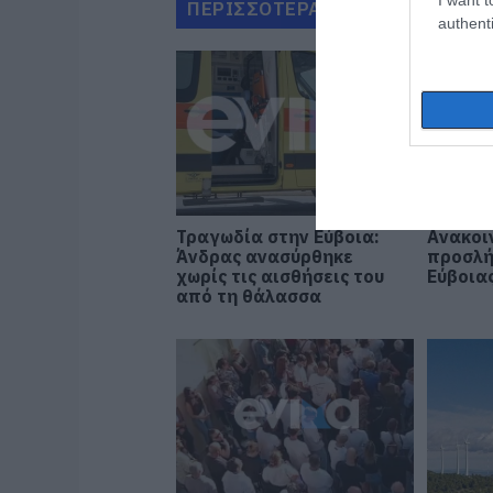
ΠΕΡΙΣΣΟΤΕΡΑ ΑΠΟ ΕΙΔΗΣΕΙΣ Ε
authenti
Τραγωδία στην Εύβοια:
Ανακοι
Άνδρας ανασύρθηκε
προσλή
χωρίς τις αισθήσεις του
Εύβοιας
από τη θάλασσα