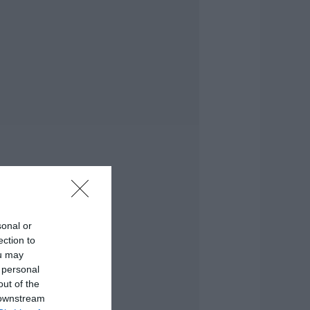
.08.2026 | 19:00
υτός ο δήμος της
ύβοιας πάει στα
ικαστήρια για τις
νεμογεννήτριες
.08.2026 | 18:40
ραγική κατάληξη
ίχε η θαλάσσια
κδρομή για
7χρονο τουρίστα
.08.2026 | 18:20
αρύ πένθος για τον
κπαιδευτικό από
sonal or
ην Εύβοια που
ection to
φυγε από τη ζωή
ou may
.08.2026 | 18:00
 personal
out of the
υτοψία στα
 downstream
αμένα: 37 σπίτια