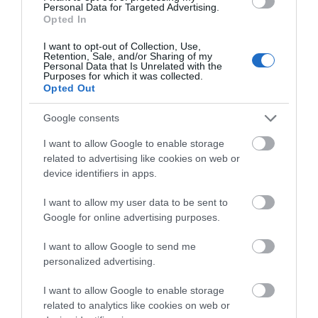
Personal Data for Targeted Advertising.
Συναγερμός στην Πυροσβεστική
Opted In
μετά από κλήσεις για δύο φωτιές
τώρα στην Εύβοια
I want to opt-out of Collection, Use,
Δημήτρης
Αυτή η ομάδα της
Retention, Sale, and/or Sharing of my
10.08.2026 | 20:00
Γιαννακόπουλος: Η
Εύβοιας ανακοίνωσε
Personal Data that Is Unrelated with the
περιπέτεια υγείας, το
ακόμα δύο νέες
Purposes for which it was collected.
μέλλον στον
μεταγραφές
Opted Out
Εύβοια: 20χρονος συνελήφθη μετά
Παναθηναϊκό και η
από σοβαρό επεισόδιο μέσα στο
σχέση με Ολυμπιακό
σπίτι – Τι καταγγέλθηκε
Google consents
και Μαρινάκη
10.08.2026 | 19:29
I want to allow Google to enable storage
related to advertising like cookies on web or
Ταξίδι με αυτοκίνητο τον
device identifiers in apps.
Αύγουστο: Οι κάμερες και τα
ραντάρ που καταγράφουν τις
παραβάσεις
I want to allow my user data to be sent to
Google for online advertising purposes.
10.08.2026 | 19:20
I want to allow Google to send me
Έκτακτη ανακοίνωση για τα
σκουπίδια στη Εύβοια – Δείτε
personalized advertising.
Ο Λευτέρης Στεργίου
Σε δημοπρασία η
ποιο χωριό αφορά
επιστρέφει στην
μπάλα των ιστορικών
Ιστιαία!
γκολ του Μαραντόνα
I want to allow Google to enable storage
10.08.2026 | 19:00
related to analytics like cookies on web or