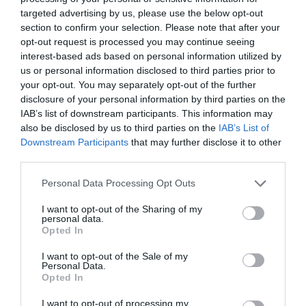
targeted advertising by us, please use the below opt-out
section to confirm your selection. Please note that after your
Πώς να φυλάτε σωστά τα
κοσμήματά σας – Τα λάθη που
opt-out request is processed you may continue seeing
πρέπει να αποφεύγετε
interest-based ads based on personal information utilized by
us or personal information disclosed to third parties prior to
10.08.2026 | 21:20
your opt-out. You may separately opt-out of the further
disclosure of your personal information by third parties on the
Έκτακτη διακοπή νερού τώρα σε
IAB’s list of downstream participants. This information may
χωριό της Εύβοιας
also be disclosed by us to third parties on the
IAB’s List of
10.08.2026 | 21:00
Downstream Participants
that may further disclose it to other
third parties.
Όλες οι τελευταίες ειδήσεις
Το απλό κόλπο με δύο υλικά για
Please note that this website/app uses one or more Google
Personal Data Processing Opt Outs
καθαρό και λαμπερό τζάμι στη
services and may gather and store information including but
ντουζιέρα
not limited to your visit or usage behaviour. You may click to
I want to opt-out of the Sharing of my
ΠΕΡΙΣΣΟΤΕΡΑ ΑΠΟ ΑΘΛΗΤΙΚΑ
10.08.2026 | 20:40
personal data.
grant or deny consent to Google and its third-party tags to
Opted In
use your data for below specified purposes in below Google
Φωτιά στη Χαλκίδα – Τι λέει στο
consent section.
I want to opt-out of the Sale of my
evima ο αντιδήμαρχος Πολιτικής
Personal Data.
Προστασίας- Νέες φωτογραφίες
Opted In
10.08.2026 | 20:20
I want to opt-out of processing my