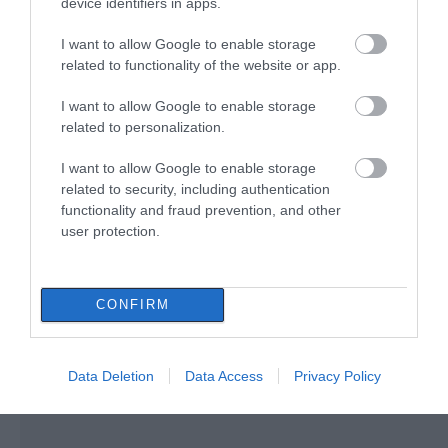
device identifiers in apps.
Τα 8 αριστουργήματα της
επιστημονικής φαντασίας που
πρέπει να διαβάσεις τον
I want to allow Google to enable storage
Αύγουστο
related to functionality of the website or app.
10.08.2026 | 18:40
I want to allow Google to enable storage
related to personalization.
Σοβαρό περιστατικό σε λιμάνι της
Εύβοιας με 37χρονο άνδρα
Α. Ο. Χαλκίς: Πρώτο
Αθλητικό σωματείο της
φιλικό σήμερα για νέα
Εύβοιας εξέδωσε
I want to allow Google to enable storage
10.08.2026 | 18:20
αγωνιστική περίοδο –
ανακοίνωση για το
related to security, including authentication
Η ώρα
βουλευτή Σίμο
functionality and fraud prevention, and other
Κεδίκογλου- Τι
user protection.
«Μου χρωστάς έναν Αύγουστο»: Το
αναφέρει
τραγούδι που έχει γίνει viral και
κρύβει μια μεγάλη έκπληξη
10.08.2026 | 18:00
CONFIRM
Data Deletion
Data Access
Privacy Policy