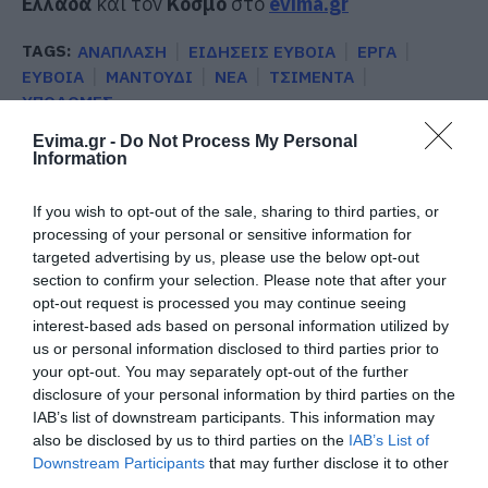
Ελλάδα
και τον
Κόσμο
στο
evima.gr
TAGS:
ΑΝΑΠΛΑΣΗ
ΕΙΔΗΣΕΙΣ ΕΥΒΟΙΑ
ΕΡΓΑ
ΕΥΒΟΙΑ
ΜΑΝΤΟΥΔΙ
ΝΕΑ
ΤΣΙΜΕΝΤΑ
ΥΠΟΔΟΜΕΣ
ΡΟΗ ΕΙΔΗΣΕΩΝ
Evima.gr -
Do Not Process My Personal
Information
Νέο τροχαίο με υλικές ζημιές
If you wish to opt-out of the sale, sharing to third parties, or
07.08.2026 | 21:40
processing of your personal or sensitive information for
targeted advertising by us, please use the below opt-out
section to confirm your selection. Please note that after your
Εύβοια: Γυναίκα έπεσε θύμα
opt-out request is processed you may continue seeing
διαδικτυακής απάτης – Πλήρωσε
interest-based ads based on personal information utilized by
για τρακτέρ που δεν παρέλαβε
us or personal information disclosed to third parties prior to
07.08.2026 | 21:20
your opt-out. You may separately opt-out of the further
disclosure of your personal information by third parties on the
IAB’s list of downstream participants. This information may
Τραγωδία στην Εύβοια: Άνδρας
ανασύρθηκε χωρίς τις αισθήσεις
also be disclosed by us to third parties on the
IAB’s List of
του από τη θάλασσα
Downstream Participants
that may further disclose it to other
third parties.
07.08.2026 | 20:57