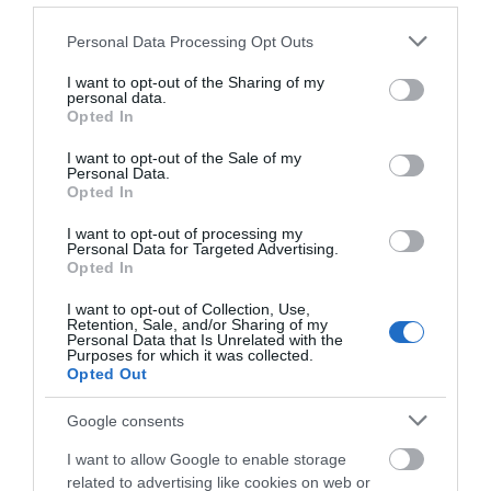
Please note that this website/app uses one or more Google
Personal Data Processing Opt Outs
Ανακοινώθηκαν νέες προσλήψεις
services and may gather and store information including but
σε δήμο της Εύβοιας: Δείτε εδώ
not limited to your visit or usage behaviour. You may click to
I want to opt-out of the Sharing of my
07.08.2026 | 20:40
personal data.
grant or deny consent to Google and its third-party tags to
Opted In
use your data for below specified purposes in below Google
consent section.
I want to opt-out of the Sale of my
Ποιοι και γιατί θα πάρουν
Personal Data.
διπλάσια σύνταξη τον Αύγουστο
Opted In
07.08.2026 | 20:20
I want to opt-out of processing my
Personal Data for Targeted Advertising.
Opted In
Δείτε τι έκανε Δήμος της Εύβοιας
για τις φωτιές
I want to opt-out of Collection, Use,
Retention, Sale, and/or Sharing of my
07.08.2026 | 20:00
Personal Data that Is Unrelated with the
Purposes for which it was collected.
Όλες οι τελευταίες ειδήσεις
Opted Out
Μητέρα και γιος οι νεκροί από τη
σύγκρουση αυτοκινήτου με
Google consents
φορτηγό
ΠΕΡΙΣΣΟΤΕΡΑ ΑΠΟ ΕΙΔΗΣΕΙΣ ΕΥΒΟΙΑ
I want to allow Google to enable storage
07.08.2026 | 19:40
related to advertising like cookies on web or