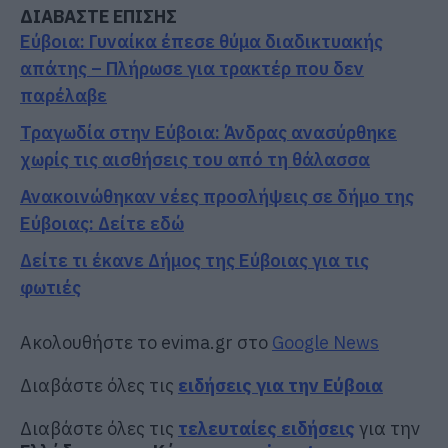
ΔΙΑΒΑΣΤΕ ΕΠΙΣΗΣ
Εύβοια: Γυναίκα έπεσε θύμα διαδικτυακής
απάτης – Πλήρωσε για τρακτέρ που δεν
παρέλαβε
Τραγωδία στην Εύβοια: Άνδρας ανασύρθηκε
χωρίς τις αισθήσεις του από τη θάλασσα
Ανακοινώθηκαν νέες προσλήψεις σε δήμο της
Εύβοιας: Δείτε εδώ
Δείτε τι έκανε Δήμος της Εύβοιας για τις
φωτιές
Ακολουθήστε το evima.gr στο
Google News
Διαβάστε όλες τις
ειδήσεις για την Εύβοια
Διαβάστε όλες τις
τελευταίες ειδήσεις
για την