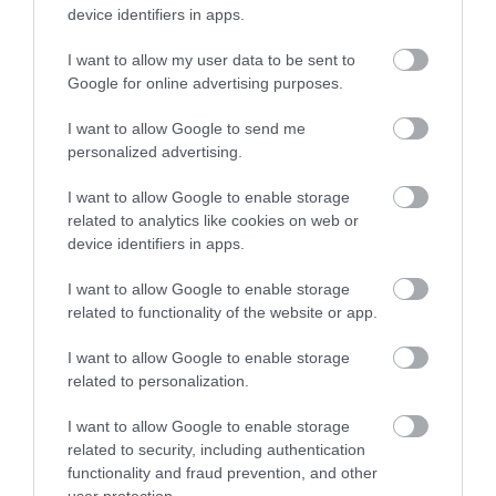
device identifiers in apps.
Ράγισαν καρδιές στην Εύβοια: Το
τελευταίο «αντίο» στον 36χρονο
επιχειρηματία
I want to allow my user data to be sent to
Google for online advertising purposes.
07.08.2026 | 19:10
I want to allow Google to send me
Νέο επίδομα 600 ευρώ για
personalized advertising.
σπουδαστές: Οι δικαιούχοι
07.08.2026 | 19:00
Εύβοια: Γυναίκα έπεσε
Τραγωδία στην Εύβοια:
I want to allow Google to enable storage
θύμα διαδικτυακής
Άνδρας ανασύρθηκε
related to analytics like cookies on web or
απάτης – Πλήρωσε για
χωρίς τις αισθήσεις του
device identifiers in apps.
τρακτέρ που δεν
από τη θάλασσα
Αυτός ο δήμος της Εύβοιας πάει
παρέλαβε
στα δικαστήρια για τις
I want to allow Google to enable storage
ανεμογεννήτριες
related to functionality of the website or app.
07.08.2026 | 18:40
I want to allow Google to enable storage
Τραγική κατάληξη είχε η
related to personalization.
θαλάσσια εκδρομή για 57χρονο
τουρίστα
I want to allow Google to enable storage
07.08.2026 | 18:20
related to security, including authentication
functionality and fraud prevention, and other
Ανακοινώθηκαν νέες
Δείτε τι έκανε Δήμος
Βαρύ πένθος για τον εκπαιδευτικό