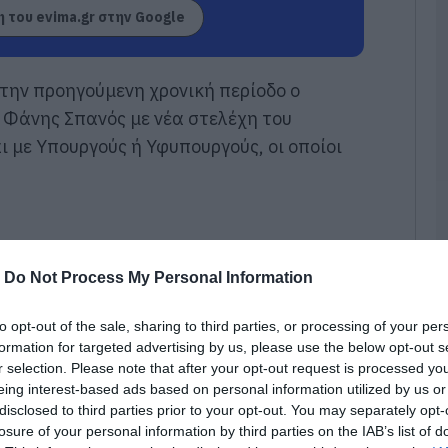
ε
 του evima.gr στην Google
06
«
 την προηγούμενη χρονική περίοδο ο
α
Ε
 Φάνης Σπανός με νέα στελέχη του
Ο
μ
ι με Υπουργούς ή Υφυπουργούς, οι οποίοι
06
Ο
τ
τ
θ
-
Do Not Process My Personal Information
μ
06
to opt-out of the sale, sharing to third parties, or processing of your per
formation for targeted advertising by us, please use the below opt-out s
Θ
r selection. Please note that after your opt-out request is processed y
Έ
3
eing interest-based ads based on personal information utilized by us or
τ
disclosed to third parties prior to your opt-out. You may separately opt-
α
losure of your personal information by third parties on the IAB’s list of