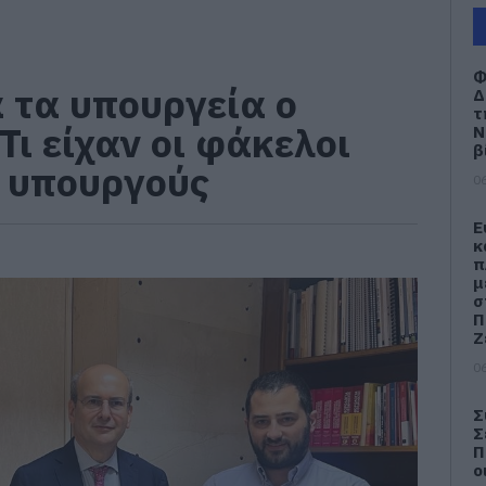
Φ
τα υπουργεία ο
Δ
τ
ι είχαν οι φάκελοι
Ν
β
ς υπουργούς
06
Ε
κ
π
μ
σ
Π
Ζ
06
Σ
Σ
Π
ο