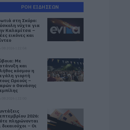
ΡΟΗ ΕΙΔΗΣΕΩΝ
ωτιά στη Σκύρο:
ύσκολη νύχτα για
ην Καλαμίτσα –
έες εικόνες και
ίντεο
.08.2026 | 22:04
ύβοια: Με
ατάνυξη και
λήθος κόσμου η
εγάλη γιορτή
τους Ωρεούς –
αρών ο Θανάσης
εμπίλης
.08.2026 | 22:00
υντάξεις
επτεμβρίου 2026:
ότε πληρώνονται
ι δικαιούχοι – Οι