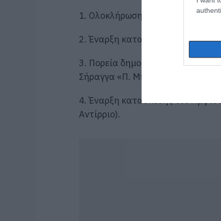
authenti
1.
Ολοκλήρωση του οδικού άξονα 
2.
Έναρξη κατασκευής της
Παράκ
3. Πορεία δημοπράτησης της Ε.Ο
Σήραγγα
«
Π. Μπακογιάννη
»
.
4. Έναρξη κατασκευής του Άμφισ
Αντίρριο)
.