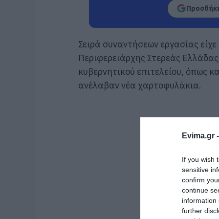
Προσθήκη
Σειρά συναντήσεων εργασίας είχε
Περιφερειάρχης Στερεάς Ελλάδας
κυβερνητικού επιτελείου, όπως κα
ανέλαβαν νέα χαρτοφυλάκια.
Evima.gr 
If you wish 
sensitive in
confirm you
continue se
information 
further disc