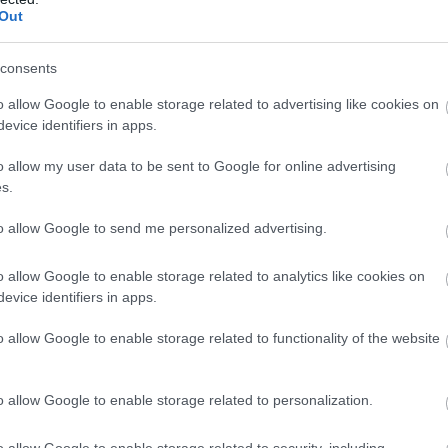
έ
Out
2
Ε
consents
06
o allow Google to enable storage related to advertising like cookies on
Ο
evice identifiers in apps.
α
τ
o allow my user data to be sent to Google for online advertising
κ
σ
s.
θ
to allow Google to send me personalized advertising.
06
Σ
o allow Google to enable storage related to analytics like cookies on
Ε
evice identifiers in apps.
Ρ
σ
o allow Google to enable storage related to functionality of the website
Ι
06
ν Χρήστο Σταϊκούρα
, με τον οποίο ο
o allow Google to enable storage related to personalization.
ε ιδιαίτερα παραγωγική συζήτηση για έργα
γηθεί, όπως κυριότερα:
o allow Google to enable storage related to security, including