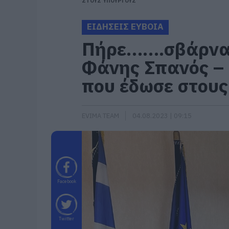
ΣΤΟΥΣ ΥΠΟΥΡΓΟΥΣ
ΕΙΔΗΣΕΙΣ ΕΥΒΟΙΑ
Πήρε…….σβάρνα 
Φάνης Σπανός – Τ
που έδωσε στου
EVIMA TEAM
04.08.2023 | 09:15
Facebook
Twitter