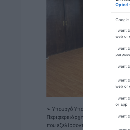
Opted 
Google 
I want t
web or d
I want t
purpose
I want 
I want t
web or d
I want t
or app.
➢
Υπουργό Υποδομών & Μεταφορώ
I want t
Περιφερειάρχης
Φάνης Σπανός είχ
που εξελίσσονται ή έχουν δρομολο
I want t