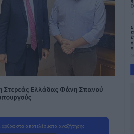
η
Ε
06
Σ
τ
έ
γ
γ
06
Ν
Φ
Κ
κ
η Στερεάς Ελλάδας Φάνη Σπανού
μ
φυπουργούς
06
Κ
τ
κ
σ
 άρθρα στα αποτελέσματα αναζήτησης
σ