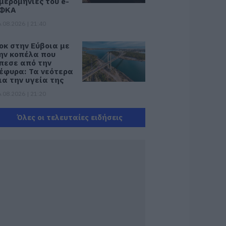
μερομηνίες του e-
ΦΚΑ
.08.2026 | 21:40
οκ στην Εύβοια με
ην κοπέλα που
πεσε από την
έφυρα: Τα νεότερα
ια την υγεία της
.08.2026 | 21:20
εότερα για τη
Όλες οι τελευταίες ειδήσεις
ωτιά στη Σκύρο:
ινδύνευσε
τηνοτροφική
ονάδα – Νέο βίντεο
.08.2026 | 21:00
αφές: Τα οφέλη
ης μέτριας
ατανάλωσης
ύμφωνα με ειδικό
το μικροβίωμα του