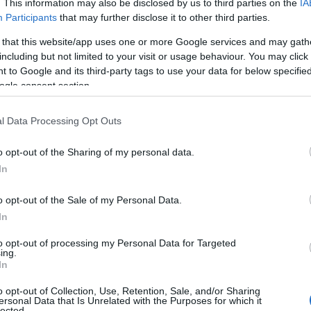
06
. This information may also be disclosed by us to third parties on the
IA
Participants
that may further disclose it to other third parties.
Ν
 that this website/app uses one or more Google services and may gath
σ
φερειάρχης Φάνης Σπανός συναντήθηκε με
Τ
including but not limited to your visit or usage behaviour. You may click 
α
 to Google and its third-party tags to use your data for below specifi
ogle consent section.
06
αμέως
και ακολούθως με τον
Αν. Υπουργό
Έ
l Data Processing Opt Outs
 συνομίλησε για θεσμικά ζητήματα της
κ
–
, καθώς επίσης για θέματα χρηματοδότησης,
Σ
o opt-out of the Sharing of my personal data.
ς
στελέχωσης των υπηρεσιών της ΠΣΤΕ,
In
06
αι μεσοπρόθεσμων λύσεων.
Φ
o opt-out of the Sale of my Personal Data.
Σ
In
σ
σ
to opt-out of processing my Personal Data for Targeted
μ
ing.
ε
In
06
o opt-out of Collection, Use, Retention, Sale, and/or Sharing
ersonal Data that Is Unrelated with the Purposes for which it
Ξ
lected.