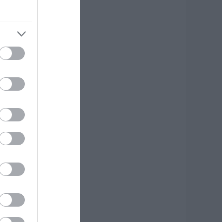
ργο αξίας
.425.000€ στην
ύβοια – Δείτε πού
.08.2026 | 19:20
 μεγαλύτερος
υτοκινητόδρομος
ης Ευρώπης
ατασκευάζεται
την Ελλάδα – Πού
α γίνει
.08.2026 | 19:00
υγκίνηση στην
ύβοια: Νέοι από τη
ουμανία
υνόδευσαν την
ερή Εικόνα
.08.2026 | 18:40