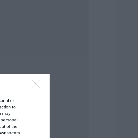
ντέρου
.08.2026 | 21:00
Ανάσα» για τους
γρότες στην
ύβοια:
λοκληρώθηκε
εγάλο έργο
.08.2026 | 20:40
 λόγος που
ηγανίζουμε ψάρια
ου Σωτήρος – Πως
α κάνετε το τέλειο
αγείρεμα
.08.2026 | 20:20
sonal or
ection to
ρήνος στην Εύβοια:
ou may
φυγε από τη ζωή ο
7χρονος που είχε
 personal
ροχαίο με
out of the
γριογούρουνο
 downstream