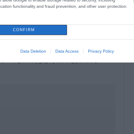
cation functionality and fraud prevention, and other user protection.
«
Ε65
».
αμψη
ς
Χαλκίδας – Νέας Αρτάκης – Ψαχνών.
CONFIRM
. Λαμίας Καρπενησίου στο τμήμα Νεοχωράκι –
Data Deletion
Data Access
Privacy Policy
σα – Μπράλλος (μέρος του Θερμοπύλες –