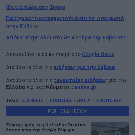
Φωτιά τώρα στη Σκύρο
Πασίγνωστο κοσμηματοπωλείο έπιασε φωτιά
στην Εύβοια
Απόψε πάμε όλοι στα Άνω Στύρα της Εύβοιας!
Ακολουθήστε το evima.gr στο
Google News
Διαβάστε όλες τις
ειδήσεις για την Εύβοια
Διαβάστε όλες τις
τελευταίες ειδήσεις
για την
Ελλάδα
και τον
Κόσμο
στο
evima.gr
TAGS:
ΕΙΔΗΣΕΙΣ
ΕΙΔΗΣΕΙΣ ΕΥΒΟΙΑ
ΣΚΟΥΠΙΔΙΑ
ΡΟΗ ΕΙΔΗΣΕΩΝ
Συναγερμός στη Χαλκίδα: Γυναίκα
έπεσε από την Υψηλή Γέφυρα