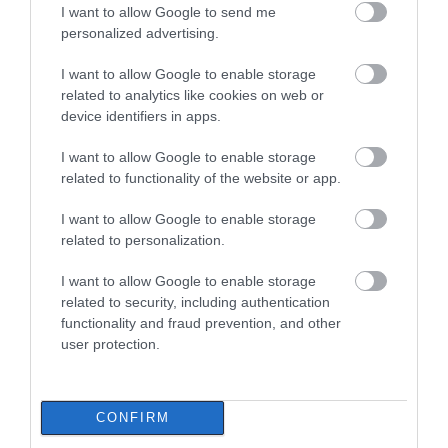
Σε αυτή την περιοχή
Έρχεται το 9ο
I want to allow Google to send me
έως το 2028 για την Ενέργεια
της Εύβοιας θα γίνει
Αλιβεριώτικο
personalized advertising.
06.08.2026 | 12:30
σήμερα πανηγύρι
Αντάμωμα! Πότε και
πού θα γίνει
I want to allow Google to enable storage
related to analytics like cookies on web or
Θλίψη στην Εύβοια: Άνδρας έχασε
device identifiers in apps.
την ζωή του
06.08.2026 | 12:15
I want to allow Google to enable storage
related to functionality of the website or app.
I want to allow Google to enable storage
related to personalization.
I want to allow Google to enable storage
related to security, including authentication
functionality and fraud prevention, and other
user protection.
CONFIRM