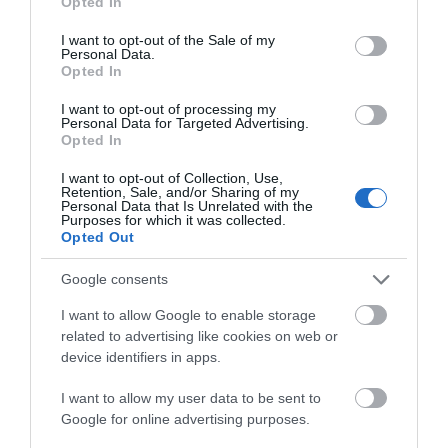
έπεσε από την Υψηλή
Opted In
use your data for below specified purposes in below Google
Γέφυρα
Καλοκαίρι στην Εύβοια χωρίς
consent section.
«Ταβέρνα Ξενύχτη» δεν γίνεται!
I want to opt-out of the Sale of my
Personal Data.
Χρόνια τώρα αυθεντικές γεύσεις!
Opted In
06.08.2026 | 13:30
I want to opt-out of processing my
Personal Data for Targeted Advertising.
Σοκ στην Εύβοια: Κουκουλοφόρος
Opted In
εισέβαλε στο σπίτι – Στιγμές
τρόμου για γυναίκα
I want to opt-out of Collection, Use,
06.08.2026 | 13:15
Retention, Sale, and/or Sharing of my
Personal Data that Is Unrelated with the
Πασίγνωστο
Απόψε πάμε όλοι στα
Purposes for which it was collected.
κοσμηματοπωλείο
Άνω Στύρα της Εύβοιας!
Χαλκίδα τώρα φωτιά σε εμπορικό
Opted Out
έπιασε φωτιά στην
κατάστημα
Εύβοια
06.08.2026 | 13:00
Google consents
I want to allow Google to enable storage
related to advertising like cookies on web or
Ο μικρός μουσικός που έγινε το
πρόσωπο της βραδιάς σε
device identifiers in apps.
πανηγύρι της Εύβοιας
I want to allow my user data to be sent to
06.08.2026 | 12:45
Google for online advertising purposes.
Ελλάδα: Νέες επενδύσεις 1 δισ.