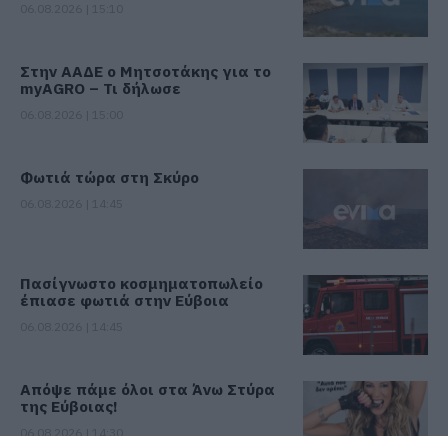
06.08.2026 | 15:10
Στην ΑΑΔΕ ο Μητσοτάκης για το
myAGRO – Τι δήλωσε
06.08.2026 | 15:00
Φωτιά τώρα στη Σκύρο
06.08.2026 | 14:45
Πασίγνωστο κοσμηματοπωλείο
έπιασε φωτιά στην Εύβοια
06.08.2026 | 14:45
Απόψε πάμε όλοι στα Άνω Στύρα
της Εύβοιας!
06.08.2026 | 14:30