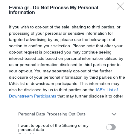
Evima.gr -
Do Not Process My Personal
Information
Σε αυτή την περιοχή της Εύβοιας
θα γίνει σήμερα πανηγύρι
If you wish to opt-out of the sale, sharing to third parties, or
06.08.2026 | 14:15
processing of your personal or sensitive information for
Όλες οι τελευταίες ειδήσεις
targeted advertising by us, please use the below opt-out
Έρχεται το 9ο Αλιβεριώτικο
section to confirm your selection. Please note that after your
Αντάμωμα! Πότε και πού θα γίνει
opt-out request is processed you may continue seeing
interest-based ads based on personal information utilized by
06.08.2026 | 14:00
ΠΕΡΙΣΣΟΤΕΡΑ ΑΠΟ ΕΙΔΗΣΕΙΣ ΕΥΒΟΙΑ
us or personal information disclosed to third parties prior to
your opt-out. You may separately opt-out of the further
Οταν ο Άγιος Ιωάννης ο Ρώσσος
disclosure of your personal information by third parties on the
έσωσε μια ολόκληρη περιοχή της
IAB’s list of downstream participants. This information may
Εύβοιας από την φωτιά
also be disclosed by us to third parties on the
IAB’s List of
06.08.2026 | 13:45
Downstream Participants
that may further disclose it to other
third parties.
Νεότερα για τη φωτιά σε
Please note that this website/app uses one or more Google
εμπορικό κατάστημα στη Χαλκίδα
Personal Data Processing Opt Outs
services and may gather and store information including but
06.08.2026 | 13:45
Συναγερμός στη
Φωτιά τώρα στη Σκύρο
not limited to your visit or usage behaviour. You may click to
I want to opt-out of the Sharing of my
Χαλκίδα: Γυναίκα
personal data.
grant or deny consent to Google and its third-party tags to