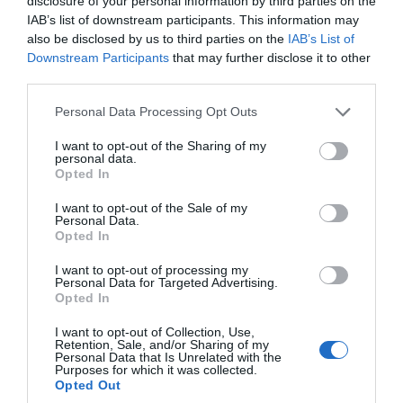
disclosure of your personal information by third parties on the
IAB’s list of downstream participants. This information may
also be disclosed by us to third parties on the
IAB’s List of
Downstream Participants
that may further disclose it to other
third parties.
ΔΙΑΒΑΣΤΕ ΕΠΙΣΗΣ
Please note that this website/app uses one or more Google
Personal Data Processing Opt Outs
Εύβοια: Όλο το χωριό ενώνεται για το
services and may gather and store information including but
«στιφάδο της Παναγίας» – Το έθιμο που
not limited to your visit or usage behaviour. You may click to
I want to opt-out of the Sharing of my
personal data.
grant or deny consent to Google and its third-party tags to
συνεχίζεται
Opted In
use your data for below specified purposes in below Google
consent section.
Χαμός με πασίγνωστο τραγουδιστή στην
I want to opt-out of the Sale of my
Personal Data.
Εύβοια – Δείτε τι έγινε
Opted In
Εύβοια: Προσοχή! Που απαγορεύεται η
I want to opt-out of processing my
Personal Data for Targeted Advertising.
κυκλοφορία οχημάτων και πεζών
Opted In
Χάος στην Εύβοια: Ουρά χιλιομέτρων μέσα
I want to opt-out of Collection, Use,
στον Αύγουστο – «Κινδυνεύουμε να χάσουμε
Retention, Sale, and/or Sharing of my
Personal Data that Is Unrelated with the
το πλοίο!»
Purposes for which it was collected.
Opted Out