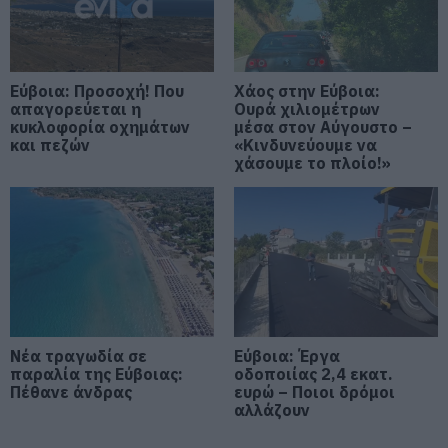
Market Pass: Νέος κύκλος από το
φθινόπωρο του 2026 – Πότε
αναμένονται οι πληρωμές
09.08.2026 | 15:20
Εύβοια: Προσοχή! Που
Χάος στην Εύβοια:
απαγορεύεται η
Ουρά χιλιομέτρων
Εύβοια: Έργα οδοποιίας 2,4 εκατ.
κυκλοφορία οχημάτων
μέσα στον Αύγουστο –
ευρώ – Ποιοι δρόμοι αλλάζουν
και πεζών
«Κινδυνεύουμε να
χάσουμε το πλοίο!»
09.08.2026 | 15:00
Τουρισμός για Όλους 2026-2027:
Ποιοι κάνουν αίτηση σήμερα –
Έως 600 ευρώ η επιδότηση
09.08.2026 | 14:40
Έκτακτα μέτρα και απαγορεύσεις
σήμερα στην Εύβοια – Μεγάλη
Νέα τραγωδία σε
Εύβοια: Έργα
προσοχή!
παραλία της Εύβοιας:
οδοποιίας 2,4 εκατ.
Πέθανε άνδρας
ευρώ – Ποιοι δρόμοι
09.08.2026 | 14:20
αλλάζουν
e-ΕΦΚΑ και ΔΥΠΑ: Ποιοι