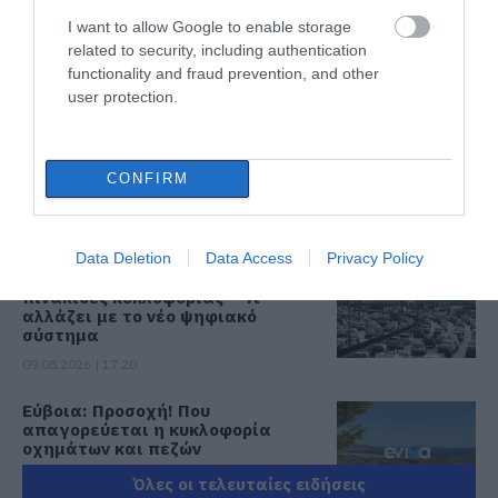
I want to allow Google to enable storage
Οι χώρες με τους περισσότερους
related to security, including authentication
ηλικιωμένους – Σε ποια θέση
functionality and fraud prevention, and other
βρίσκεται η Ελλάδα
user protection.
09.08.2026 | 18:00
Χαμός με πασίγνωστο
τραγουδιστή στην Εύβοια – Δείτε
CONFIRM
τι έγινε
09.08.2026 | 17:40
Data Deletion
Data Access
Privacy Policy
Τέλος στις καθυστερήσεις για τις
πινακίδες κυκλοφορίας – Τι
αλλάζει με το νέο ψηφιακό
σύστημα
09.08.2026 | 17:20
Εύβοια: Προσοχή! Που
απαγορεύεται η κυκλοφορία
οχημάτων και πεζών
09.08.2026 | 17:00
Όλες οι τελευταίες ειδήσεις