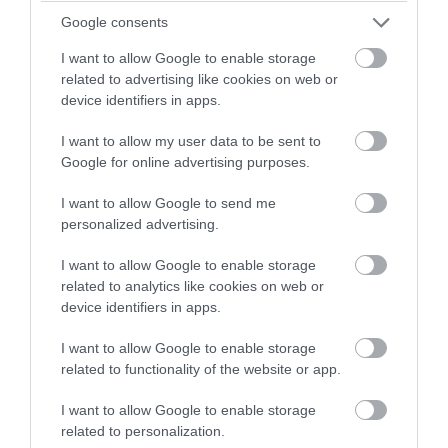
Ακολουθήστε το evima.gr στο
Google News
Google consents
Διαβάστε όλες τις
ειδήσεις για την Εύβοια
I want to allow Google to enable storage
related to advertising like cookies on web or
device identifiers in apps.
Διαβάστε όλες τις
τελευταίες ειδήσεις
για την
Ελλάδα
και τον
Κόσμο
στο
evima.gr
I want to allow my user data to be sent to
Google for online advertising purposes.
TAGS:
ΕΙΔΗΣΕΙΣ ΕΥΒΟΙΑ
ΕΥΒΟΙΑ
ΚΑΘΑΡΙΣΜΟΣ
ΝΕΑ ΕΥΒΟΙΑ
ΠΑΡΑΛΙΕΣ
ΠΟΛΙΤΕΣ
I want to allow Google to send me
personalized advertising.
ΡΟΗ ΕΙΔΗΣΕΩΝ
I want to allow Google to enable storage
Μπορείς να προσπεράσεις
related to analytics like cookies on web or
περιπολικό; Η απάντηση που
λίγοι οδηγοί γνωρίζουν
device identifiers in apps.
09.08.2026 | 18:40
I want to allow Google to enable storage
related to functionality of the website or app.
Εύβοια: Όλο το χωριό ενώνεται
για το «στιφάδο της Παναγίας» –
I want to allow Google to enable storage
Το έθιμο που συνεχίζεται
related to personalization.
09.08.2026 | 18:20