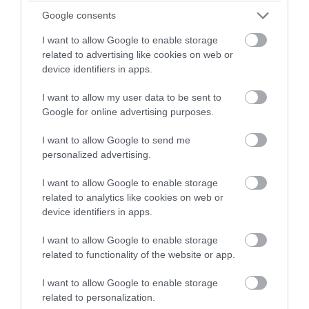
Ευχόμαστε ο Θεός, διά πρεσβειών του Αγίου
Νικολάου, να ευλογεί όλα τα παιδιά, τους νέους,
Google consents
τις οικογένειες και κάθε άνθρωπο που
I want to allow Google to enable storage
συμμετέχει και στηρίζει τις δραστηριότητες του
related to advertising like cookies on web or
Πνευματικού Κέντρου.
device identifiers in apps.
Με την ευχή η νέα χρονιά να είναι ακόμη πιο
I want to allow my user data to be sent to
καρποφόρα, συνεχίζουμε με πίστη, αγάπη και
Google for online advertising purposes.
ελπίδα την προσπάθεια για τη διατήρηση της
παράδοσης, την καλλιέργεια της ψυχής και την
I want to allow Google to send me
personalized advertising.
ενότητα της ενοριακής μας οικογένειας.
I want to allow Google to enable storage
Εκ του Ιερού Ναού
related to analytics like cookies on web or
Αγίου Νικολάου Άνω Βάθειας
device identifiers in apps.
π. Δημήτριος Αργύρης
Πρωτοπρεσβύτερος
I want to allow Google to enable storage
related to functionality of the website or app.
I want to allow Google to enable storage
related to personalization.