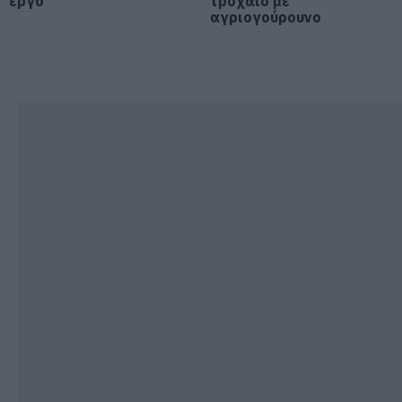
έργο
τροχαίο με
αγριογούρουνο
Συγκίνηση στην Εύβοια: Νέοι από
τη Ρουμανία συνόδευσαν την Ιερή
Εικόνα
06.08.2026 | 18:40