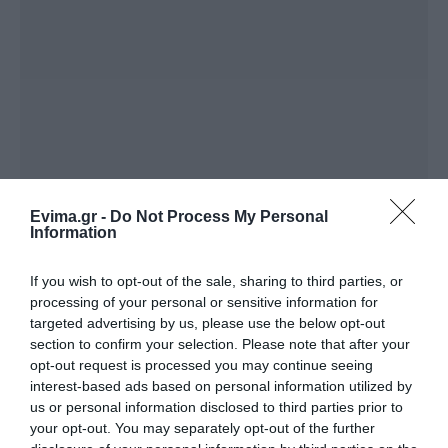
Evima.gr -
Do Not Process My Personal
Information
Θερμές ευχαριστίες εκφράζονται προς όλους
If you wish to opt-out of the sale, sharing to third parties, or
όσοι συνέβαλαν στην επιτυχή πραγματοποίηση
processing of your personal or sensitive information for
targeted advertising by us, please use the below opt-out
της εκδήλωσης, προς τους δασκάλους των
section to confirm your selection. Please note that after your
τμημάτων, τους γονείς, τα παιδιά, τους
opt-out request is processed you may continue seeing
εθελοντές, τους συνεργάτες και όλους όσοι
interest-based ads based on personal information utilized by
στηρίζουν με αγάπη και προθυμία το έργο της
us or personal information disclosed to third parties prior to
ενορίας.
your opt-out. You may separately opt-out of the further