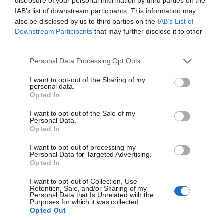
disclosure of your personal information by third parties on the
Ιδιαίτερες ευχαριστίες απευθύνονται και προς
IAB’s list of downstream participants. This information may
όσους τίμησαν με την παρουσία τους την
also be disclosed by us to third parties on the
IAB’s List of
τελετή λήξεως, δείχνοντας έμπρακτα τη
Downstream Participants
that may further disclose it to other
συμπαράστασή τους στο πνευματικό,
third parties.
πολιτιστικό και κοινωνικό έργο του Ιερού Ναού.
Please note that this website/app uses one or more Google
Personal Data Processing Opt Outs
services and may gather and store information including but
not limited to your visit or usage behaviour. You may click to
I want to opt-out of the Sharing of my
personal data.
grant or deny consent to Google and its third-party tags to
Opted In
use your data for below specified purposes in below Google
consent section.
I want to opt-out of the Sale of my
Personal Data.
Opted In
I want to opt-out of processing my
Personal Data for Targeted Advertising.
Opted In
I want to opt-out of Collection, Use,
Retention, Sale, and/or Sharing of my
Personal Data that Is Unrelated with the
Purposes for which it was collected.
Opted Out