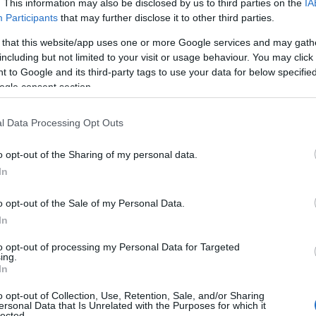
. This information may also be disclosed by us to third parties on the
IA
Participants
that may further disclose it to other third parties.
Ρ
σ
 that this website/app uses one or more Google services and may gath
τ
including but not limited to your visit or usage behaviour. You may click 
σ
ε
 to Google and its third-party tags to use your data for below specifi
ogle consent section.
07
Ν
l Data Processing Opt Outs
ε
σ
o opt-out of the Sharing of my personal data.
δ
In
07
o opt-out of the Sale of my Personal Data.
Α
Ε
In
δ
α
to opt-out of processing my Personal Data for Targeted
ing.
07
In
Τ
o opt-out of Collection, Use, Retention, Sale, and/or Sharing
ε
ersonal Data that Is Unrelated with the Purposes for which it
lected.