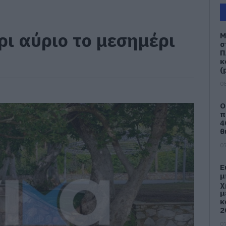
ρι αύριο το μεσημέρι
Μ
σ
Π
κ
(
08
Ο
π
4
θ
07
Ε
μ
χ
μ
κ
2
07