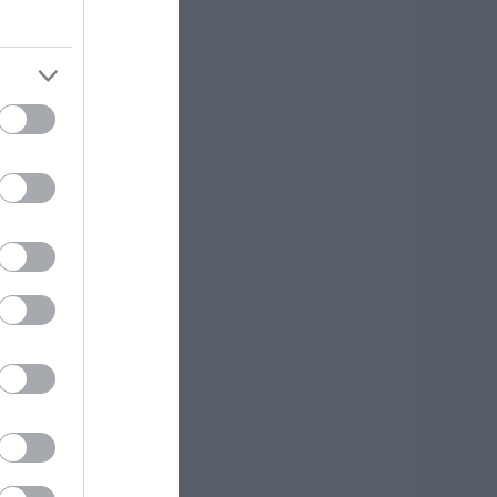
κδρομή για
7χρονο τουρίστα
.08.2026 | 18:20
αρύ πένθος για τον
κπαιδευτικό από
ην Εύβοια που
φυγε από τη ζωή
.08.2026 | 18:00