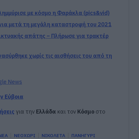
ημμύρισε με κόσμο η Φαράκλα (pics&vid)
νια μετά τη μεγάλη καταστροφή του 2021
δικτυακής απάτης – Πλήρωσε για τρακτέρ
ασύρθηκε χωρίς τις αισθήσεις του από τη
gle News
ην Εύβοια
δήσεις
για την
Ελλάδα
και τον
Κόσμο
στο
ΝΕΑ
ΝΕΟΧΩΡΙ
ΝΙΚΟΛΕΤΑ
ΠΑΝΗΓΥΡΙ