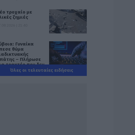
έο τροχαίο με
λικές ζημιές
.08.2026 | 21:40
ύβοια: Γυναίκα
πεσε θύμα
ιαδικτυακής
πάτης – Πλήρωσε
ια τρακτέρ που δεν
αρέλαβε
Όλες οι τελευταίες ειδήσεις
.08.2026 | 21:20
ραγωδία στην
ύβοια: Άνδρας
νασύρθηκε χωρίς
ις αισθήσεις του
πό τη θάλασσα
.08.2026 | 20:57
νακοινώθηκαν νέες