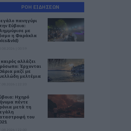
ΡΟΗ ΕΙΔΗΣΕΩΝ
εγάλο πανηγύρι
την Εύβοια:
λημμύρισε με
όσμο η Φαράκλα
pics&vid)
.08.2026 | 00:59
 καιρός αλλάζει
ρόσωπο: Έρχονται
0άρια μαζί με
υελλώδη μελτέμια
.08.2026 | 22:20
ύβοια: Ηχηρό
ήνυμα πέντε
ρόνια μετά τη
εγάλη
αταστροφή του
021
.08.2026 | 22:00