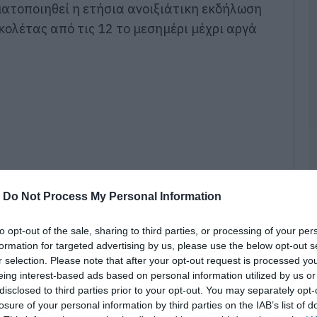
π
ατοποιηθεί η ετήσια ανοιξιάτικη εκδήλωση
τ
κολέτας από τις 12 το μεσημέρι μέχρι αργά
ε
07
Π
π
σ
Α
07
Δ
Δ
γ
-
Do Not Process My Personal Information
07
to opt-out of the sale, sharing to third parties, or processing of your per
Μ
formation for targeted advertising by us, please use the below opt-out s
ν
r selection. Please note that after your opt-out request is processed y
σ
eing interest-based ads based on personal information utilized by us or
α
φ
disclosed to third parties prior to your opt-out. You may separately opt-
ητό και ποτό, σύστημα σκίασης σε όλο τον
losure of your personal information by third parties on the IAB’s list of
07
 αυτοκινήτων και λαχειοφόρος αγορά με