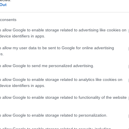
ε
Out
5
07
consents
Β
o allow Google to enable storage related to advertising like cookies on
ε
τ
evice identifiers in apps.
έ
o allow my user data to be sent to Google for online advertising
07
s.
to allow Google to send me personalized advertising.
o allow Google to enable storage related to analytics like cookies on
evice identifiers in apps.
o allow Google to enable storage related to functionality of the website
o allow Google to enable storage related to personalization.
o allow Google to enable storage related to security, including