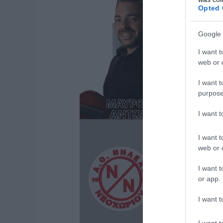
Opted 
Google 
I want t
web or d
I want t
purpose
I want 
I want t
web or d
I want t
or app.
I want t
I want t