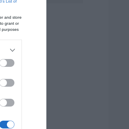
B’s List of
άγισαν καρδιές
την Εύβοια: Το
er and store
ελευταίο «αντίο»
to grant or
τον 36χρονο
πιχειρηματία
ed purposes
.08.2026 | 19:10
έο επίδομα 600
υρώ για
πουδαστές: Οι
ικαιούχοι
.08.2026 | 19:00
υτός ο δήμος της
ύβοιας πάει στα
ικαστήρια για τις
νεμογεννήτριες
.08.2026 | 18:40
ραγική κατάληξη
ίχε η θαλάσσια