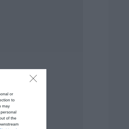
ροσλήψεις σε δήμο
ης Εύβοιας: Δείτε
δώ
.08.2026 | 20:40
οιοι και γιατί θα
άρουν διπλάσια
ύνταξη τον
ύγουστο
.08.2026 | 20:20
είτε τι έκανε
ήμος της Εύβοιας
ια τις φωτιές
.08.2026 | 20:00
sonal or
ητέρα και γιος οι
ection to
εκροί από τη
ou may
ύγκρουση
 personal
υτοκινήτου με
ορτηγό
out of the
 downstream
.08.2026 | 19:40