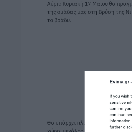
Αύριο Κυριακή 17 Μαΐου θα πραγμ
της ομάδας μας στη Βρύση της Νι
το βράδυ.
Evima.gr 
If you wish 
sensitive in
confirm you
continue se
information 
Θα υπάρχει πλούσιο μενού με φαγ
further disc
χώρο, μεγάλος χώρος στάθμευσης