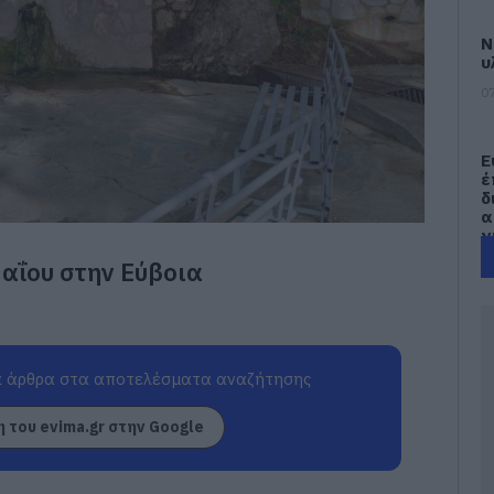
Ν
υ
07
Ε
έ
δ
α
γ
π
αΐου στην Εύβοια
07
Τ
Ε
α
 άρθρα στα αποτελέσματα αναζήτησης
τ
α
 του evima.gr στην Google
07
Α