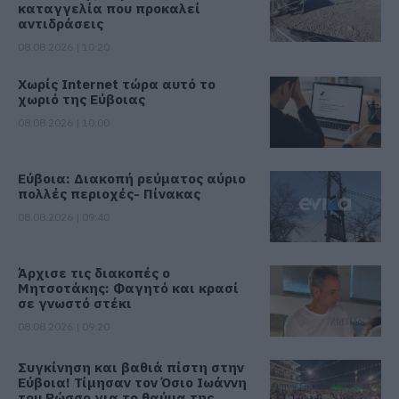
καταγγελία που προκαλεί
αντιδράσεις
08.08.2026 | 10:20
Χωρίς Internet τώρα αυτό το
χωριό της Εύβοιας
08.08.2026 | 10:00
Εύβοια: Διακοπή ρεύματος αύριο
πολλές περιοχές- Πίνακας
08.08.2026 | 09:40
Άρχισε τις διακοπές ο
Μητσοτάκης: Φαγητό και κρασί
σε γνωστό στέκι
08.08.2026 | 09:20
Συγκίνηση και βαθιά πίστη στην
Εύβοια! Τίμησαν τον Όσιο Ιωάννη
του Ρώσσο για το θαύμα της