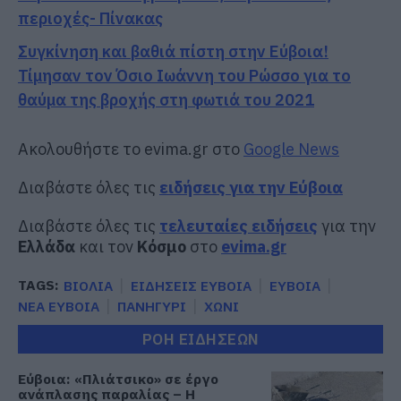
περιοχές- Πίνακας
Συγκίνηση και βαθιά πίστη στην Εύβοια!
Τίμησαν τον Όσιο Ιωάννη του Ρώσσο για το
θαύμα της βροχής στη φωτιά του 2021
Ακολουθήστε το evima.gr στο
Google News
Διαβάστε όλες τις
ειδήσεις για την Εύβοια
Διαβάστε όλες τις
τελευταίες ειδήσεις
για την
Ελλάδα
και τον
Κόσμο
στο
evima.gr
TAGS:
ΒΙΟΛΙΑ
ΕΙΔΗΣΕΙΣ ΕΥΒΟΙΑ
ΕΥΒΟΙΑ
ΝΕΑ ΕΥΒΟΙΑ
ΠΑΝΗΓΥΡΙ
ΧΩΝΙ
ΡΟΗ ΕΙΔΗΣΕΩΝ
Εύβοια: «Πλιάτσικο» σε έργο
ανάπλασης παραλίας – Η