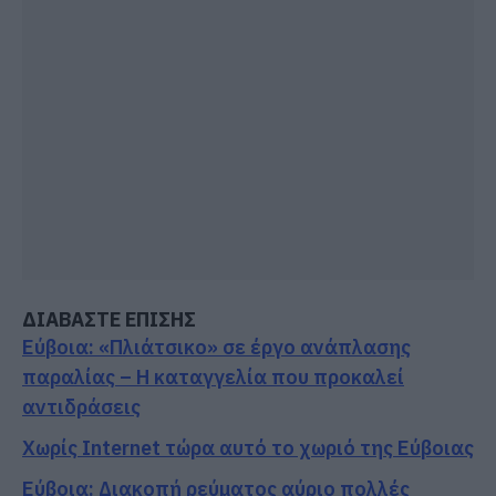
ΔΙΑΒΑΣΤΕ ΕΠΙΣΗΣ
Εύβοια: «Πλιάτσικο» σε έργο ανάπλασης
παραλίας – Η καταγγελία που προκαλεί
αντιδράσεις
Χωρίς Internet τώρα αυτό το χωριό της Εύβοιας
Εύβοια: Διακοπή ρεύματος αύριο πολλές