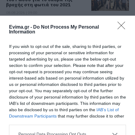
βροχής στη φωτιά του 2021
08.08.2026 | 09:00
Εορτολόγιο: Ποιοι γιορτάζουν
Evima.gr -
Do Not Process My Personal
σήμερα, Σάββατο 8 Αυγούστου
Information
08.08.2026 | 08:40
Όλες οι τελευταίες ειδήσεις
If you wish to opt-out of the sale, sharing to third parties, or
processing of your personal or sensitive information for
Καιρός: Πολύ ζέστη σήμερα στην
targeted advertising by us, please use the below opt-out
Εύβοια! Στα ύψη το θερμόμετρο
ΠΕΡΙΣΣΟΤΕΡΑ ΑΠΟ ΕΙΔΗΣΕΙΣ ΕΥΒΟΙΑ
section to confirm your selection. Please note that after your
08.08.2026 | 08:20
opt-out request is processed you may continue seeing
interest-based ads based on personal information utilized by
us or personal information disclosed to third parties prior to
Προσοχή σήμερα στην Εύβοια:
your opt-out. You may separately opt-out of the further
Υψηλός κίνδυνος πυρκαγιάς! Τι
disclosure of your personal information by third parties on the
απαγορεύεται από την Πολιτική
IAB’s list of downstream participants. This information may
Προστασία
also be disclosed by us to third parties on the
IAB’s List of
08.08.2026 | 08:00
Downstream Participants
that may further disclose it to other
third parties.
Μεγάλο πανηγύρι στην Εύβοια:
Εύβοια: «Πλιάτσικο» σε
Χωρίς Internet τώρα
Πλημμύρισε με κόσμο η Φαράκλα
έργο ανάπλασης
αυτό το χωριό της
Please note that this website/app uses one or more Google
Personal Data Processing Opt Outs
(pics&vid)