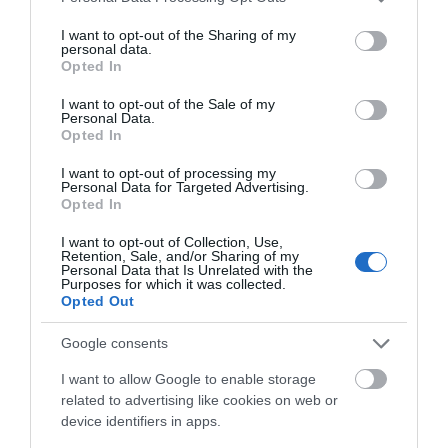
παραλίας – Η
Εύβοιας
services and may gather and store information including but
καταγγελία που
08.08.2026 | 00:59
not limited to your visit or usage behaviour. You may click to
I want to opt-out of the Sharing of my
προκαλεί αντιδράσεις
personal data.
grant or deny consent to Google and its third-party tags to
Opted In
Ο καιρός αλλάζει πρόσωπο:
use your data for below specified purposes in below Google
Έρχονται 40άρια μαζί με
consent section.
I want to opt-out of the Sale of my
θυελλώδη μελτέμια
Personal Data.
07.08.2026 | 22:20
Opted In
I want to opt-out of processing my
Εύβοια: Ηχηρό μήνυμα πέντε
Personal Data for Targeted Advertising.
χρόνια μετά τη μεγάλη
Opted In
καταστροφή του 2021
Εύβοια: Διακοπή
Συγκίνηση και βαθιά
07.08.2026 | 22:00
I want to opt-out of Collection, Use,
Retention, Sale, and/or Sharing of my
ρεύματος αύριο πολλές
πίστη στην Εύβοια!
Personal Data that Is Unrelated with the
περιοχές- Πίνακας
Τίμησαν τον Όσιο
Νέο τροχαίο με υλικές ζημιές
Purposes for which it was collected.
Ιωάννη του Ρώσσο για
Opted Out
το θαύμα της βροχής
07.08.2026 | 21:40
στη φωτιά του 2021
Google consents
I want to allow Google to enable storage
Εύβοια: Γυναίκα έπεσε θύμα
related to advertising like cookies on web or
διαδικτυακής απάτης – Πλήρωσε
device identifiers in apps.
για τρακτέρ που δεν παρέλαβε