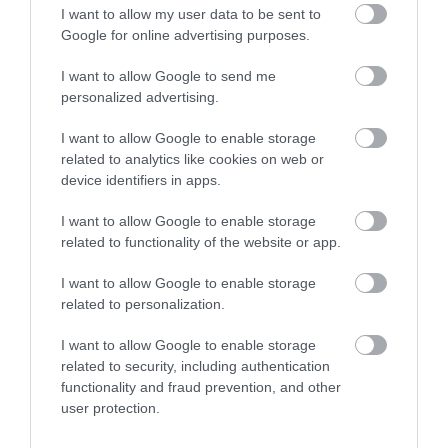
07.08.2026 | 21:20
I want to allow my user data to be sent to
Google for online advertising purposes.
Τραγωδία στην Εύβοια: Άνδρας
ανασύρθηκε χωρίς τις αισθήσεις
Καιρός: Πολύ ζέστη
Προσοχή σήμερα στην
I want to allow Google to send me
του από τη θάλασσα
σήμερα στην Εύβοια!
Εύβοια: Υψηλός
personalized advertising.
Στα ύψη το θερμόμετρο
07.08.2026 | 20:57
κίνδυνος πυρκαγιάς! Τι
απαγορεύεται από την
I want to allow Google to enable storage
Πολιτική Προστασία
Ανακοινώθηκαν νέες προσλήψεις
related to analytics like cookies on web or
σε δήμο της Εύβοιας: Δείτε εδώ
device identifiers in apps.
07.08.2026 | 20:40
I want to allow Google to enable storage
related to functionality of the website or app.
I want to allow Google to enable storage
related to personalization.
I want to allow Google to enable storage
related to security, including authentication
functionality and fraud prevention, and other
user protection.