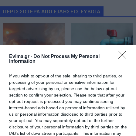
Εύβοια: Red Code αύριο Κυριακή –
Αυξημένη ετοιμότητα παντού
ΠΕΡΙΣΣΟΤΕΡΑ ΑΠΟ ΕΙΔΗΣΕΙΣ ΕΥΒΟΙΑ
08.08.2026 | 17:00
Ρόδος: Έγραψαν 80χρονη για
κράνος!
08.08.2026 | 16:40
Evima.gr -
Do Not Process My Personal
Θρήνος σε όλη την Εύβοια για τον
Information
επιχειρηματία που έφυγε απο
την ζωή
Κάνεις δεν ξεχνά τι
Αγανάκτηση σε χωριό
If you wish to opt-out of the sale, sharing to third parties, or
08.08.2026 | 16:20
έζησε η Εύβοια πριν
της Εύβοιας: Μένουν
processing of your personal or sensitive information for
πέντε χρόνια
κάθε μέρα χωρίς νερό –
targeted advertising by us, please use the below opt-out
Σοβαρή καταγγελία
Πάτρα: Θρήνος για μωράκι μόλις 8
section to confirm your selection. Please note that after your
ημερών – Νοσηλευόταν στη ΜΕΘ
opt-out request is processed you may continue seeing
Νεογνών
interest-based ads based on personal information utilized by
08.08.2026 | 16:00
us or personal information disclosed to third parties prior to
your opt-out. You may separately opt-out of the further
Αρχίζουν τα έργα για το νέο
disclosure of your personal information by third parties on the
κλειστό γυμναστήριο στην Εύβοια
IAB’s list of downstream participants. This information may