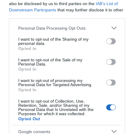
08.08.2026 | 15:40
also be disclosed by us to third parties on the
IAB’s List of
Downstream Participants
that may further disclose it to other
Σε πελάγη ευτυχίας
Ευρυδίκη Βαλαβάνη: Οι
third parties.
αντιδήμαρχος στην
οικογενειακές
Φωτιά στη Βοιωτία: Έκτακτα
Εύβοια! Έγινε για τρίτη
διακοπές στην Εύβοια!
μέτρα στήριξης για την εστίαση
Please note that this website/app uses one or more Google
Personal Data Processing Opt Outs
φορά παππούς!
Δείτε σε ποια παραλία
ζητά η ΠΣτΕ
services and may gather and store information including but
08.08.2026 | 15:20
not limited to your visit or usage behaviour. You may click to
I want to opt-out of the Sharing of my
personal data.
grant or deny consent to Google and its third-party tags to
Opted In
Μεγάλη προσοχή στην Εύβοια:
use your data for below specified purposes in below Google
Σπείρα ανοίγει επιχειρήσεις
consent section.
I want to opt-out of the Sale of my
Personal Data.
08.08.2026 | 15:00
Opted In
I want to opt-out of processing my
Όμιλος ΔΕΗ: Νέα συμφωνία για
Personal Data for Targeted Advertising.
«Κόκκινος»
Θρήνος σε όλη την
χαρτοφυλάκιο έργων ΑΠΕ
Opted In
συναγερμός στην
Εύβοια για τον
08.08.2026 | 14:40
Εύβοια: Red Code αύριο
επιχειρηματία που
I want to opt-out of Collection, Use,
Κυριακή – Αυξημένη
έφυγε απο την ζωή
Retention, Sale, and/or Sharing of my
ετοιμότητα παντού
Personal Data that Is Unrelated with the
Purposes for which it was collected.
Σήμερα το μεγαλύτερο πανηγύρι
Opted Out
του καλοκαιριού στην Εύβοια
08.08.2026 | 14:20
Google consents