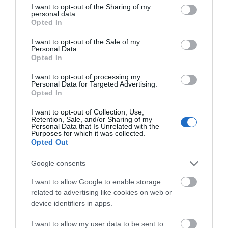
not limited to your visit or usage behaviour. You may click to
I want to opt-out of the Sharing of my
personal data.
grant or deny consent to Google and its third-party tags to
Νέο επίδομα 600 ευρώ για
Opted In
Εύβοια: Γυναίκα έπεσε
σπουδαστές: Οι δικαιούχοι
Τραγωδία στην Εύβοια:
use your data for below specified purposes in below Google
θύμα διαδικτυακής
Άνδρας ανασύρθηκε
consent section.
07.08.2026 | 19:00
I want to opt-out of the Sale of my
απάτης – Πλήρωσε για
χωρίς τις αισθήσεις του
Personal Data.
τρακτέρ που δεν
από τη θάλασσα
Opted In
παρέλαβε
Αυτός ο δήμος της Εύβοιας πάει
I want to opt-out of processing my
στα δικαστήρια για τις
Personal Data for Targeted Advertising.
ανεμογεννήτριες
Opted In
07.08.2026 | 18:40
I want to opt-out of Collection, Use,
Retention, Sale, and/or Sharing of my
Personal Data that Is Unrelated with the
Purposes for which it was collected.
Opted Out
Google consents
I want to allow Google to enable storage
related to advertising like cookies on web or
device identifiers in apps.
I want to allow my user data to be sent to