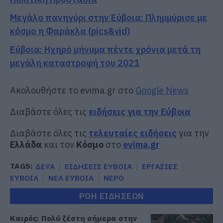
Μεγάλο πανηγύρι στην Εύβοια: Πλημμύρισε με
κόσμο η Φαράκλα (pics&vid)
Εύβοια: Ηχηρό μήνυμα πέντε χρόνια μετά τη
μεγάλη καταστροφή του 2021
Ακολουθήστε το evima.gr στο
Google News
Διαβάστε όλες τις
ειδήσεις για την Εύβοια
Διαβάστε όλες τις
τελευταίες ειδήσεις
για την
Ελλάδα
και τον
Κόσμο
στο
evima.gr
TAGS:
ΔΕΥΑ
ΕΙΔΗΣΕΙΣ ΕΥΒΟΙΑ
ΕΡΓΑΣΙΕΣ
ΕΥΒΟΙΑ
ΝΕΑ ΕΥΒΟΙΑ
ΝΕΡΟ
ΡΟΗ ΕΙΔΗΣΕΩΝ
Καιρός: Πολύ ζέστη σήμερα στην