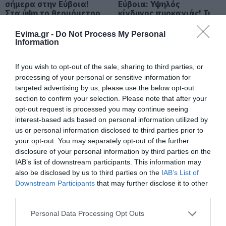
σήμερα στην Εύβοια!
Εύβοια: Υψηλός
Στα ύψη το θερμόμετρο
κίνδυνος πυρκαγιάς! Τι
απαγορεύεται από την
Ποιοι και γιατί θα πάρουν
Πολιτική Προστασία
Evima.gr -
Do Not Process My Personal
διπλάσια σύνταξη τον Αύγουστο
Information
07.08.2026 | 20:20
If you wish to opt-out of the sale, sharing to third parties, or
processing of your personal or sensitive information for
Δείτε τι έκανε Δήμος της Εύβοιας
targeted advertising by us, please use the below opt-out
για τις φωτιές
section to confirm your selection. Please note that after your
07.08.2026 | 20:00
opt-out request is processed you may continue seeing
interest-based ads based on personal information utilized by
Μεγάλο πανηγύρι στην
Εύβοια: Ηχηρό μήνυμα
us or personal information disclosed to third parties prior to
Εύβοια: Πλημμύρισε με
Μητέρα και γιος οι νεκροί από τη
πέντε χρόνια μετά τη
your opt-out. You may separately opt-out of the further
σύγκρουση αυτοκινήτου με
κόσμο η Φαράκλα
μεγάλη καταστροφή
disclosure of your personal information by third parties on the
φορτηγό
(pics&vid)
του 2021
IAB’s list of downstream participants. This information may
07.08.2026 | 19:40
also be disclosed by us to third parties on the
IAB’s List of
Downstream Participants
that may further disclose it to other
Ράγισαν καρδιές στην Εύβοια: Το
third parties.
τελευταίο «αντίο» στον 36χρονο
επιχειρηματία
Please note that this website/app uses one or more Google
Personal Data Processing Opt Outs
services and may gather and store information including but
07.08.2026 | 19:10