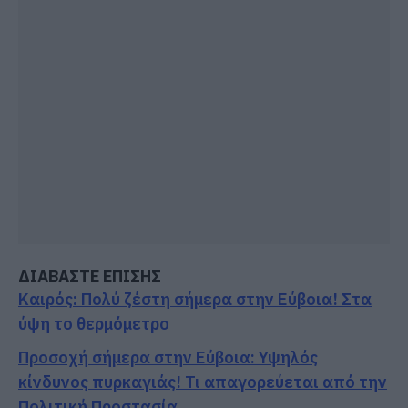
ΔΙΑΒΑΣΤΕ ΕΠΙΣΗΣ
Καιρός: Πολύ ζέστη σήμερα στην Εύβοια! Στα
ύψη το θερμόμετρο
Προσοχή σήμερα στην Εύβοια: Υψηλός
κίνδυνος πυρκαγιάς! Τι απαγορεύεται από την
Πολιτική Προστασία