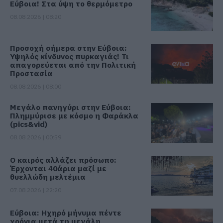
Εύβοια! Στα ύψη το θερμόμετρο
08.08.2026 | 08:20
Προσοχή σήμερα στην Εύβοια:
Υψηλός κίνδυνος πυρκαγιάς! Τι
απαγορεύεται από την Πολιτική
Προστασία
08.08.2026 | 08:00
Μεγάλο πανηγύρι στην Εύβοια:
Πλημμύρισε με κόσμο η Φαράκλα
(pics&vid)
08.08.2026 | 00:59
Ο καιρός αλλάζει πρόσωπο:
Έρχονται 40άρια μαζί με
θυελλώδη μελτέμια
07.08.2026 | 22:20
Εύβοια: Ηχηρό μήνυμα πέντε
χρόνια μετά τη μεγάλη