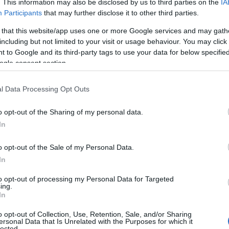
. This information may also be disclosed by us to third parties on the
IA
π
Participants
that may further disclose it to other third parties.
κ
 για την ασφάλεια των πολιτών, θα τεθεί σε
05
 that this website/app uses one or more Google services and may gath
νοδο προς το Νοσοκομείο Κύμης μέσω του
including but not limited to your visit or usage behaviour. You may click 
Κ
στην κάθοδο από την οδό Νικολάου Σταύρου
 to Google and its third-party tags to use your data for below specifi
ν
ogle consent section.
 την Παραλία Κύμης.
π
Ε
l Data Processing Opt Outs
παραίτητη εργοταξιακή σήμανση, ενώ οι
05
ις οδηγίες και τις υποδείξεις για την ασφαλή
o opt-out of the Sharing of my personal data.
Κ
τ
In
ο
π
 επιλέγουν εναλλακτικές διαδρομές και να
o opt-out of the Sale of my Personal Data.
α
κ
μείο όσο διαρκούν οι εργασίες.
In
05
to opt-out of processing my Personal Data for Targeted
ing.
Ν
In
Ε
σ
o opt-out of Collection, Use, Retention, Sale, and/or Sharing
π
ersonal Data that Is Unrelated with the Purposes for which it
σ
lected.