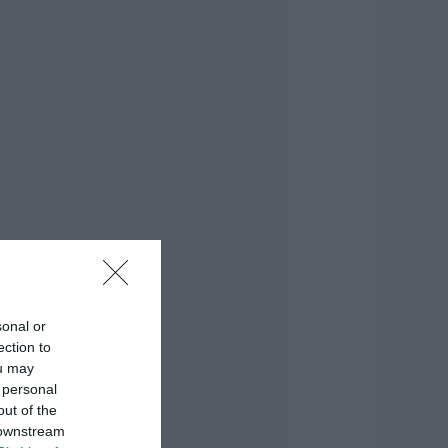
ρυσαφικά στο
παλκόνι» – Έχασε
.500 ευρώ και
οσμήματα
.08.2026 | 21:20
οκ σε επαρχιακό
ρόμο: Οδηγός κάνει
ετραπλή
ροσπέραση πάνω
ε στροφή (βίντεο)
.08.2026 | 21:00
ωτιά σε
εωφορείο στην
ύβοια
sonal or
.08.2026 | 20:39
ection to
ou may
 λειτουργία στα
 personal
λειδιά του
υτοκινήτου που
out of the
ίγοι οδηγοί
 downstream
νωρίζουν και είναι