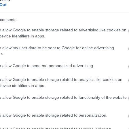
τ
Out
05
consents
Ο
γ
o allow Google to enable storage related to advertising like cookies on
Σ
evice identifiers in apps.
θ
05
o allow my user data to be sent to Google for online advertising
s.
Κ
ά
to allow Google to send me personalized advertising.
τ
υτή την περιοχή της Αμαρύνθου
τ
Ε
o allow Google to enable storage related to analytics like cookies on
υδράργυρος στην Εύβοια! Επιμένουν τα
evice identifiers in apps.
05
o allow Google to enable storage related to functionality of the website
Εύβοια: Δείτε τι ανακοινώθηκε – Προσοχή
με δύο ακόμη μόνιμους διασώστες – Νέο
o allow Google to enable storage related to personalization.
o allow Google to enable storage related to security, including