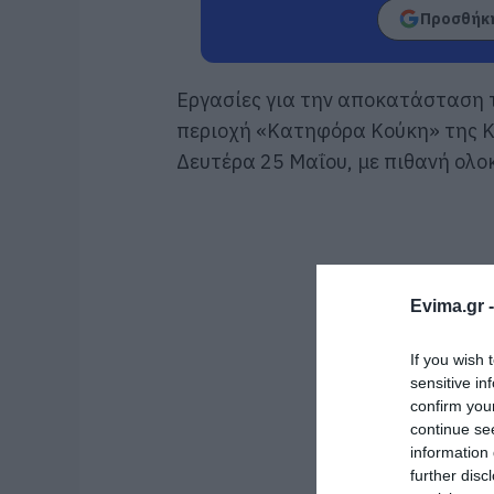
Προσθήκη
Εργασίες για την αποκατάσταση 
περιοχή «Κατηφόρα Κούκη» της Κ
Δευτέρα 25 Μαΐου, με πιθανή ολο
Evima.gr 
If you wish 
sensitive in
confirm you
continue se
information 
further disc