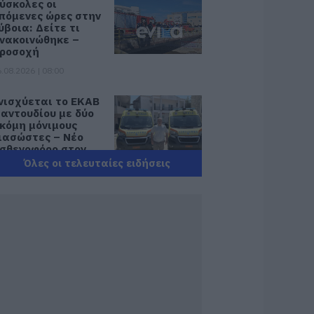
ύσκολες οι
πόμενες ώρες στην
ύβοια: Δείτε τι
νακοινώθηκε –
ροσοχή
.08.2026 | 08:00
νισχύεται το ΕΚΑΒ
αντουδίου με δύο
κόμη μόνιμους
ιασώστες – Νέο
σθενοφόρο στον
ομέα
Όλες οι τελευταίες ειδήσεις
.08.2026 | 22:00
οριτσάκι βρέθηκε
όνο στους δρόμους
 Χειροπέδες στον
5χρονο πατέρα του
.08.2026 | 21:40
πάτη-σοκ στην
ύβοια: «Βγάλτε τα