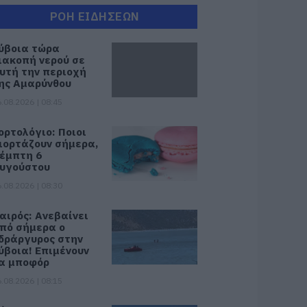
ΡΟΗ ΕΙΔΗΣΕΩΝ
ύβοια τώρα
ιακοπή νερού σε
υτή την περιοχή
ης Αμαρύνθου
.08.2026 | 08:45
ορτολόγιο: Ποιοι
ιορτάζουν σήμερα,
έμπτη 6
υγούστου
.08.2026 | 08:30
αιρός: Ανεβαίνει
πό σήμερα ο
δράργυρος στην
ύβοια! Επιμένουν
α μποφόρ
.08.2026 | 08:15