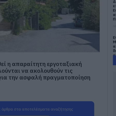
Δ
ε
Ε
α
Π
06
Ε
Μ
α
δ
α
τ
θεί η απαραίτητη εργοταξιακή
05
λούνται να ακολουθούν τις
ς για την ασφαλή πραγματοποίηση
Κ
μ
–
2
05
 άρθρα στα αποτελέσματα αναζήτησης
Α
Ε