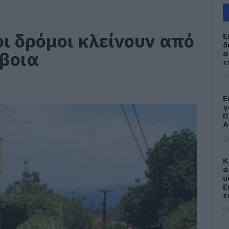
οι δρόμοι κλείνουν από
Ε
δ
βοια
α
τ
06
Ε
γ
Π
Α
06
Κ
α
υ
Ε
τ
06