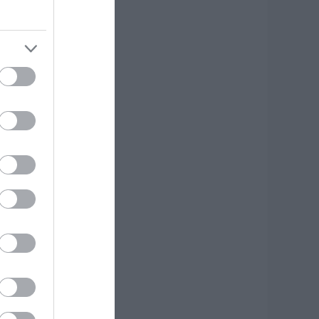
αβέρνα
.08.2026 | 19:20
 απόλυτος οδηγός
ια να ζήσεις τη
αντορίνη από τη
άλασσα
.08.2026 | 19:00
ρίσιμες ώρες για
νδρα που
ραυματίστηκε σε
ροχαίο στην
ύβοια
.08.2026 | 18:40