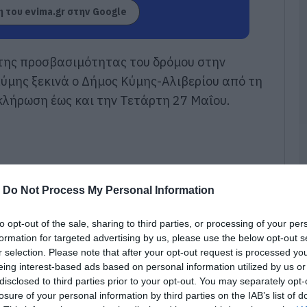
χ
 του evima.gr στην Google
μ
9
κ
της προσβασιμότητας του δρόμου στην
05
ύμης ξεκινά ο Δήμος Κύμης-Αλιβερίου από τη
Σ
κλήρωση έως και την Τετάρτη 27 Μαΐου.
δ
τ
π
σ
05
Φ
-
Do Not Process My Personal Information
λ
Ε
to opt-out of the sale, sharing to third parties, or processing of your per
05
formation for targeted advertising by us, please use the below opt-out s
r selection. Please note that after your opt-out request is processed y
Η
eing interest-based ads based on personal information utilized by us or
κ
α
disclosed to third parties prior to your opt-out. You may separately opt-
λ
losure of your personal information by third parties on the IAB’s list of
γ