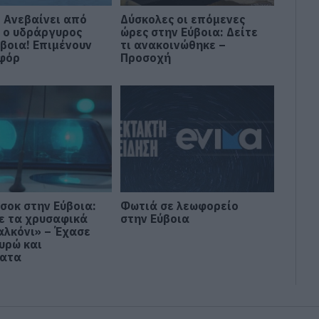
: Ανεβαίνει από
Δύσκολες οι επόμενες
 ο υδράργυρος
ώρες στην Εύβοια: Δείτε
ύβοια! Επιμένουν
τι ανακοινώθηκε –
φόρ
Προσοχή
σοκ στην Εύβοια:
Φωτιά σε λεωφορείο
ε τα χρυσαφικά
στην Εύβοια
αλκόνι» – Έχασε
υρώ και
ματα