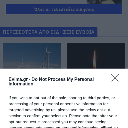
Όλες οι τελευταίες ειδήσεις
Αυγουστιάτικη απόβαση στην
Εύβοια – «Κόκκινο» πριν από την
Υψηλή Γέφυρα Χαλκίδας
ΠΕΡΙΣΣΟΤΕΡΑ ΑΠΟ ΕΙΔΗΣΕΙΣ ΕΥΒΟΙΑ
07.08.2026 | 16:45
Άνδρας απειλούσε να πέσει από
το μπαλκόνι
07.08.2026 | 16:30
Διακοπές στην Κάρυστο: Το Χωνί
Evima.gr -
Do Not Process My Personal
είναι ο προορισμός για
Information
αυθεντικές ελληνικές γεύσεις
Αυτός ο δήμος της
Βαρύ πένθος για τον
07.08.2026 | 16:15
Εύβοιας πάει στα
εκπαιδευτικό από την
If you wish to opt-out of the sale, sharing to third parties, or
δικαστήρια για τις
Εύβοια που έφυγε από
processing of your personal or sensitive information for
ανεμογεννήτριες
τη ζωή
Κρίση στο κόμμα Καρυστιανού:
targeted advertising by us, please use the below opt-out
Δύο ακόμη στελέχη αποχωρούν
section to confirm your selection. Please note that after your
καταγγέλλοντας κλειστό
opt-out request is processed you may continue seeing
σύστημα αποφάσεων
interest-based ads based on personal information utilized by