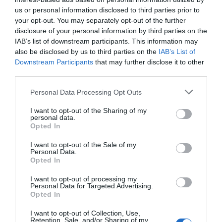
07.08.2026 | 16:00
us or personal information disclosed to third parties prior to
your opt-out. You may separately opt-out of the further
Εικόνες ντροπής από
disclosure of your personal information by third parties on the
ασυνείδητους στην Εύβοια:
Πετούν ογκώδη αντικείμενα όπου
IAB’s list of downstream participants. This information may
βρουν
also be disclosed by us to third parties on the
IAB’s List of
Εύβοια: Αυτός είναι ο
Αυγουστιάτικη
Downstream Participants
that may further disclose it to other
07.08.2026 | 15:45
36χρονος
απόβαση στην Εύβοια –
third parties.
επιχειρηματίας πού
«Κόκκινο» πριν από
Σκύρος: Επέστρεψαν στην Εύβοια
έχασε την ζωή του
την Υψηλή Γέφυρα
Please note that this website/app uses one or more Google
οι πυροσβέστες που έδωσαν μάχη
Personal Data Processing Opt Outs
Χαλκίδας
με τις φλόγες – Έφτασαν στην
services and may gather and store information including but
Κύμη
not limited to your visit or usage behaviour. You may click to
I want to opt-out of the Sharing of my
personal data.
grant or deny consent to Google and its third-party tags to
07.08.2026 | 15:30
Opted In
use your data for below specified purposes in below Google
Νέα αποκάλυψη του evima: Αυτές
consent section.
I want to opt-out of the Sale of my
οι εθελοντικές ομάδες της
Personal Data.
Εύβοιας ενισχύονται με
Opted In
πυροσβεστικά οχήματα
I want to opt-out of processing my
07.08.2026 | 15:15
Personal Data for Targeted Advertising.
Διακοπές στην
Εικόνες ντροπής από
Opted In
Κάρυστο: Το Χωνί είναι
ασυνείδητους στην
Κωνσταντοπούλου από τη
ο προορισμός για
Εύβοια: Πετούν ογκώδη
Βοιωτία: Αυτό που συμβαίνει δεν
I want to opt-out of Collection, Use,
αυθεντικές ελληνικές
αντικείμενα όπου
είναι ατύχημα, είναι έγκλημα
Retention, Sale, and/or Sharing of my