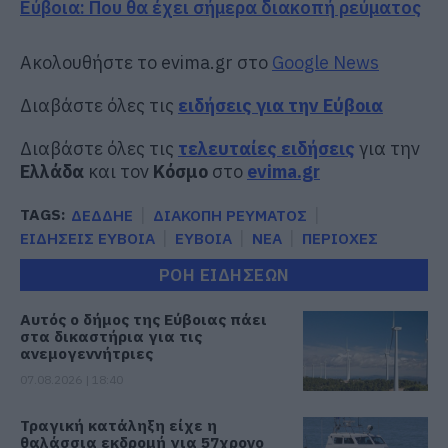
Εύβοια: Που θα έχει σήμερα διακοπή ρεύματος
Ακολουθήστε το evima.gr στο
Google News
Διαβάστε όλες τις
ειδήσεις για την Εύβοια
Διαβάστε όλες τις
τελευταίες ειδήσεις
για την
Ελλάδα
και τον
Κόσμο
στο
evima.gr
TAGS:
ΔΕΔΔΗΕ
ΔΙΑΚΟΠΗ ΡΕΥΜΑΤΟΣ
ΕΙΔΗΣΕΙΣ ΕΥΒΟΙΑ
ΕΥΒΟΙΑ
ΝΕΑ
ΠΕΡΙΟΧΕΣ
ΡΟΗ ΕΙΔΗΣΕΩΝ
Αυτός ο δήμος της Εύβοιας πάει
στα δικαστήρια για τις
ανεμογεννήτριες
07.08.2026 | 18:40
Τραγική κατάληξη είχε η
θαλάσσια εκδρομή για 57χρονο