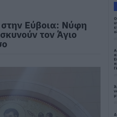
Ο
 στην Εύβοια: Νύφη
υ
ε
σκυνούν τον Άγιο
ο
07
σο
Α
α
Ε
π
Γ
07
Ά
ν
μ
07
Δ