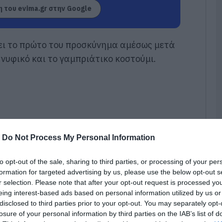
σ
 του evima.gr στην Google
π
έ
φ
σ
ει το πρώτο του προσκύνημα αμέσως μετά
07
νυφικό και το γαμπριάτικο κοστούμι.
Ν
e
ε
τ
ε
π
ο
-
Do Not Process My Personal Information
07
Κ
to opt-out of the sale, sharing to third parties, or processing of your per
α
formation for targeted advertising by us, please use the below opt-out s
Α
r selection. Please note that after your opt-out request is processed y
δ
ε
eing interest-based ads based on personal information utilized by us or
δ
disclosed to third parties prior to your opt-out. You may separately opt-
σ
losure of your personal information by third parties on the IAB’s list of