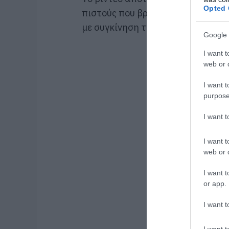
Opted 
πιστούς που βρίσκονταν εκείνη 
με συγκίνηση την όμορφη αυτή κί
Google 
I want t
web or d
I want t
purpose
I want 
I want t
web or d
I want t
or app.
I want t
I want t