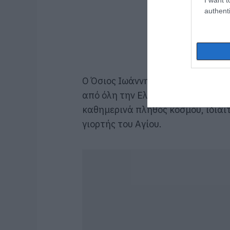
authenti
Ο
Όσιος Ιωάννης ο Ρώσσος
αποτελε
από όλη την Ελλάδα, με το Ιερό 
καθημερινά πλήθος κόσμου, ιδιαίτ
γιορτής του Αγίου.