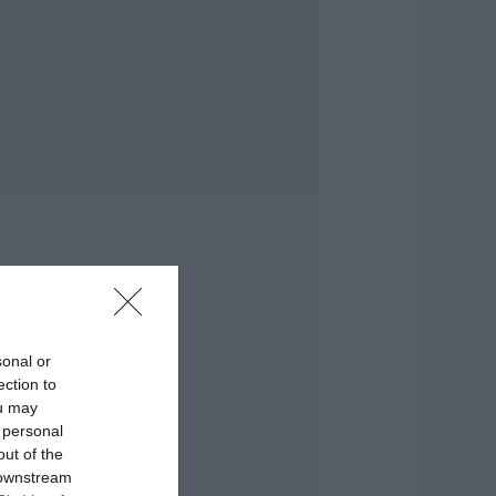
την Εύβοια οι
υροσβέστες που
δωσαν μάχη με τις
λόγες – Έφτασαν
την Κύμη
.08.2026 | 15:30
έα αποκάλυψη του
vima: Αυτές οι
θελοντικές ομάδες
ης Εύβοιας
νισχύονται με
υροσβεστικά
χήματα
.08.2026 | 15:15
ωνσταντοπούλου
sonal or
πό τη Βοιωτία:
ection to
υτό που συμβαίνει
ou may
εν είναι ατύχημα,
ίναι έγκλημα
 personal
ιαρκές και
out of the
υνεχιζόμενο
 downstream