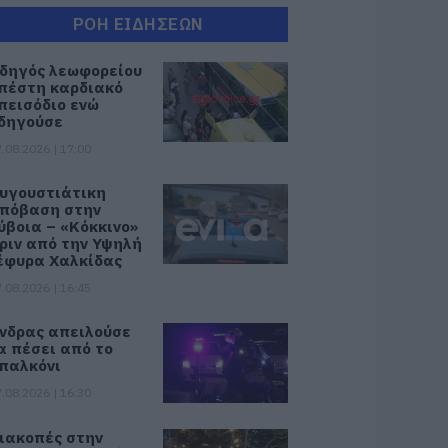
ΡΟΗ ΕΙΔΗΣΕΩΝ
δηγός λεωφορείου
πέστη καρδιακό
πεισόδιο ενώ
δηγούσε
.08.2026 | 17:00
υγουστιάτικη
πόβαση στην
ύβοια – «Κόκκινο»
ριν από την Υψηλή
έφυρα Χαλκίδας
.08.2026 | 16:45
νδρας απειλούσε
α πέσει από το
παλκόνι
.08.2026 | 16:30
ιακοπές στην