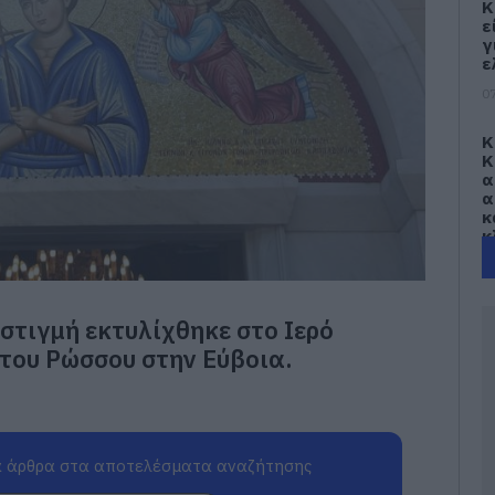
Κ
ε
γ
ε
07
Κ
Κ
α
α
κ
κ
α
07
 στιγμή εκτυλίχθηκε στο Ιερό
Ε
α
του Ρώσσου στην Εύβοια.
σ
ο
ό
07
 άρθρα στα αποτελέσματα αναζήτησης
Σ