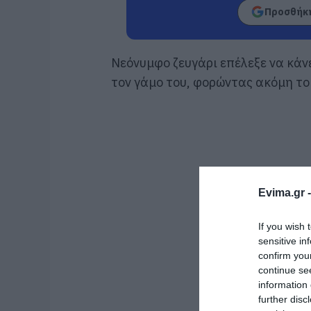
Προσθήκη
Νεόνυμφο ζευγάρι επέλεξε να κάν
τον γάμο του, φορώντας ακόμη το 
Evima.gr 
If you wish 
sensitive in
confirm you
continue se
information 
further disc