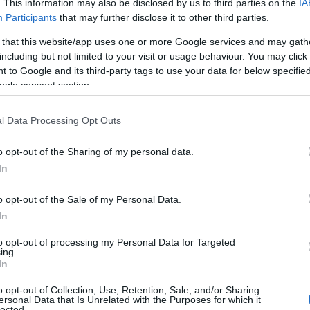
07
. This information may also be disclosed by us to third parties on the
IA
Participants
that may further disclose it to other third parties.
Μ
 that this website/app uses one or more Google services and may gath
δ
μ
including but not limited to your visit or usage behaviour. You may click 
υγκινημένοι και χαμογελαστοί, βρέθηκαν
Ε
 to Google and its third-party tags to use your data for below specifi
υν τη χάρη του
Όσιος Ιωάννης ο Ρώσσος
και
ogle consent section.
07
τη νέα κοινή τους ζωή. Το όμορφο αυτό
Π
ο και έχει ήδη συγκινήσει όσους το
l Data Processing Opt Outs
ο
Σ
o opt-out of the Sharing of my personal data.
07
In
ι χαράς, το νεαρό ζευγάρι απέδειξε τη βαθιά
 να δώσει στη μεγάλη ημέρα του γάμου του,
Θ
o opt-out of the Sale of my Personal Data.
Γ
του ξεκίνημα με μια επίσκεψη στον Άγιο της
ζ
In
07
to opt-out of processing my Personal Data for Targeted
ing.
Ν
αίσθημα
In
6
o opt-out of Collection, Use, Retention, Sale, and/or Sharing
07
ersonal Data that Is Unrelated with the Purposes for which it
εικόνες γεμάτες συναίσθημα, με πολλούς
lected.