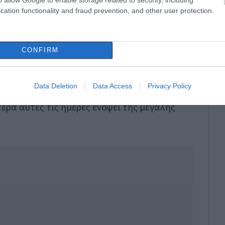
cation functionality and fraud prevention, and other user protection.
CONFIRM
ί σημείο αναφοράς για χιλιάδες πιστούς
Data Deletion
Data Access
Privacy Policy
Προσκύνημα στο Προκόπι Ευβοίας να δέχεται
ερα αυτές τις ημέρες ενόψει της μεγάλης