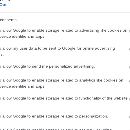
Out
τη στιγμή στο προσκύνημα να παρακολουθούν
Μ
νηση των νεόνυμφων.
α
consents
Β
–
o allow Google to enable storage related to advertising like cookies on
07
evice identifiers in apps.
Ν
o allow my user data to be sent to Google for online advertising
π
s.
τ
07
to allow Google to send me personalized advertising.
o allow Google to enable storage related to analytics like cookies on
evice identifiers in apps.
o allow Google to enable storage related to functionality of the website
o allow Google to enable storage related to personalization.
o allow Google to enable storage related to security, including