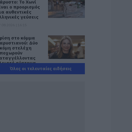
άρυστο: Το Χωνί
ίναι ο προορισμός
ια αυθεντικές
λληνικές γεύσεις
.08.2026 | 16:15
ρίση στο κόμμα
αρυστιανού: Δύο
κόμη στελέχη
ποχωρούν
αταγγέλλοντας
λειστό σύστημα
ποφάσεων
Όλες οι τελευταίες ειδήσεις
.08.2026 | 16:00
ικόνες ντροπής
πό ασυνείδητους
την Εύβοια: Πετούν
γκώδη αντικείμενα
που βρουν
.08.2026 | 15:45
κύρος: Επέστρεψαν