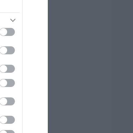
εγάλο πανηγύρι
πόψε με την Χαρά
έρρα στην Εύβοια
 Η περιοχή
.08.2026 | 13:45
εκρός 75χρονος
ου είχε φύγει για
ο χωράφι του
.08.2026 | 13:30