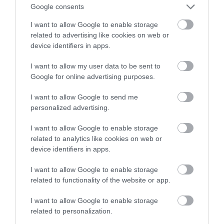
Νεκρός ανασύρθηκε 69χρονος
Google consents
λουόμενος
I want to allow Google to enable storage
07.08.2026 | 14:00
related to advertising like cookies on web or
device identifiers in apps.
Μεγάλο πανηγύρι απόψε με την
Χαρά Βέρρα στην Εύβοια – Η
I want to allow my user data to be sent to
περιοχή
Google for online advertising purposes.
07.08.2026 | 13:45
I want to allow Google to send me
personalized advertising.
Νεκρός 75χρονος που είχε φύγει
για το χωράφι του
I want to allow Google to enable storage
07.08.2026 | 13:30
related to analytics like cookies on web or
device identifiers in apps.
Το evima.gr Αποκαλύπτει: Τρία
I want to allow Google to enable storage
πυροσβεστικά οχήματα έφτασαν
related to functionality of the website or app.
στην Εύβοια! Που θα δοθούν
07.08.2026 | 13:05
I want to allow Google to enable storage
related to personalization.
Συντάξεις: Ποιοι θα πάρουν