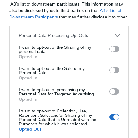
Συναγερμός στην Εύβοια: Στιγμές αγωνίας για
IAB’s list of downstream participants. This information may
also be disclosed by us to third parties on the
IAB’s List of
ιστιοφόρο με ξένους επιβάτες
Downstream Participants
that may further disclose it to other
third parties.
Ακολουθήστε το evima.gr στο
Google News
Please note that this website/app uses one or more Google
Personal Data Processing Opt Outs
services and may gather and store information including but
Διαβάστε όλες τις
ειδήσεις για την Εύβοια
not limited to your visit or usage behaviour. You may click to
I want to opt-out of the Sharing of my
personal data.
grant or deny consent to Google and its third-party tags to
Διαβάστε όλες τις
τελευταίες ειδήσεις
για την
Opted In
use your data for below specified purposes in below Google
Ελλάδα
και τον
Κόσμο
στο
evima.gr
consent section.
I want to opt-out of the Sale of my
Personal Data.
TAGS:
ΑΓΡΟΤΙΚΗ ΟΔΟΠΟΙΙΑ
ΕΙΔΗΣΕΙΣ
Opted In
ΕΙΔΗΣΕΙΣ ΕΥΒΟΙΑ
ΕΡΓΑΣΙΕΣ
I want to opt-out of processing my
Personal Data for Targeted Advertising.
ΡΟΗ ΕΙΔΗΣΕΩΝ
Opted In
Θλίψη στην Εύβοια: Γυναίκα
I want to opt-out of Collection, Use,
έχασε την ζωή της
Retention, Sale, and/or Sharing of my
Personal Data that Is Unrelated with the
07.08.2026 | 14:15
Purposes for which it was collected.
Opted Out