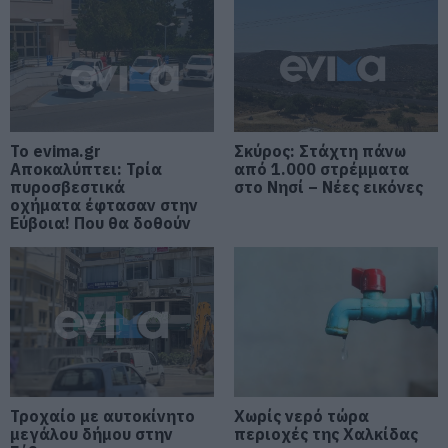
07.08.2026 | 12:00
Χωρίς νερό τώρα περιοχές της
Χαλκίδας
07.08.2026 | 11:45
Το evima.gr
Σκύρος: Στάχτη πάνω
Αποκαλύπτει: Τρία
από 1.000 στρέμματα
Δελφίνια κολυμπούν δίπλα σε
πυροσβεστικά
στο Νησί – Νέες εικόνες
σκάφος τουριστών – Δείτε βίντεο
οχήματα έφτασαν στην
07.08.2026 | 11:30
Εύβοια! Που θα δοθούν
Συναγερμός στην Εύβοια: Στιγμές
αγωνίας για ιστιοφόρο με ξένους
επιβάτες
07.08.2026 | 11:15
Έκτακτη διακοπή νερού τώρα
στην παραλία Αυλίδας
Τροχαίο με αυτοκίνητο
Χωρίς νερό τώρα
07.08.2026 | 11:00
μεγάλου δήμου στην
περιοχές της Χαλκίδας