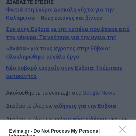
ΔΙΑΒΑΣΤΕ ΕΠΙΣΗΣ
Φωτιά στη Σκύρο: Δύσκολη νύχτα για την
Καλαμίτσα – Νέες εικόνες και βίντεο
Σοκ στην Εύβοια με την κοπέλα που έπεσε από
την γέφυρα: Τα νεότερα για την υγεία της
«Ανάσα» για τους αγρότες στην Εύβοια:
Ολοκληρώθηκε μεγάλο έργο
Νέο σοβαρό τροχαίο στην Εύβοια: Τούμπαρε
αυτοκίνητο
Ακολουθήστε το evima.gr στο
Google News
Διαβάστε όλες τις
ειδήσεις για την Εύβοια
Διαβάστε όλες τις
τελευταίες ειδήσεις
για την
Ελλάδα
και τον
Κόσμο
στο
evima.gr
Evima.gr -
Do Not Process My Personal
Information