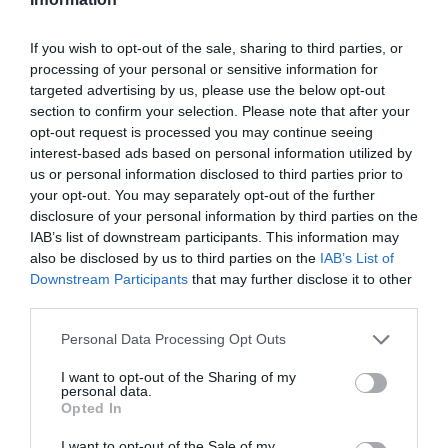
TAGS:
ΕΘΕΛΟΝΤΙΚΗ ΑΙΜΟΔΟΣΙΑ
ΕΙΔΗΣΕΙΣ ΕΥΒΟΙΑ
ΕΥΒΟΙΑ
ΝΕΑ
ΨΑΧΝΑ
If you wish to opt-out of the sale, sharing to third parties, or
ΡΟΗ ΕΙΔΗΣΕΩΝ
processing of your personal or sensitive information for
targeted advertising by us, please use the below opt-out
section to confirm your selection. Please note that after your
Φωτιά στη Σκύρο: Δύσκολη νύχτα
για την Καλαμίτσα – Νέες εικόνες
opt-out request is processed you may continue seeing
και βίντεο
interest-based ads based on personal information utilized by
us or personal information disclosed to third parties prior to
06.08.2026 | 22:04
your opt-out. You may separately opt-out of the further
disclosure of your personal information by third parties on the
Εύβοια: Με κατάνυξη και πλήθος
κόσμου η μεγάλη γιορτή στους
IAB’s list of downstream participants. This information may
Ωρεούς – Παρών ο Θανάσης
also be disclosed by us to third parties on the
IAB’s List of
Ζεμπίλης
Downstream Participants
that may further disclose it to other
06.08.2026 | 22:00
third parties.
Please note that this website/app uses one or more Google
Συντάξεις Σεπτεμβρίου 2026:
Personal Data Processing Opt Outs
Πότε πληρώνονται οι δικαιούχοι –
services and may gather and store information including but
Οι ημερομηνίες του e-ΕΦΚΑ
not limited to your visit or usage behaviour. You may click to
I want to opt-out of the Sharing of my
personal data.
grant or deny consent to Google and its third-party tags to
06.08.2026 | 21:40
Opted In
use your data for below specified purposes in below Google
consent section.
Σοκ στην Εύβοια με την κοπέλα
I want to opt-out of the Sale of my