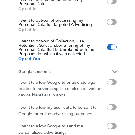
Personal Data.
που έπεσε από την γέφυρα: Τα
Opted In
νεότερα για την υγεία της
06.08.2026 | 21:20
I want to opt-out of processing my
Personal Data for Targeted Advertising.
Opted In
Νεότερα για τη Φωτιά στη Σκύρο:
Κινδύνευσε κτηνοτροφική μονάδα
– Νέο βίντεο
I want to opt-out of Collection, Use,
Retention, Sale, and/or Sharing of my
Personal Data that Is Unrelated with the
06.08.2026 | 21:00
Purposes for which it was collected.
Opted Out
Καφές: Τα οφέλη της μέτριας
κατανάλωσης σύμφωνα με ειδικό
Google consents
στο μικροβίωμα του εντέρου
06.08.2026 | 21:00
I want to allow Google to enable storage
Όλες οι τελευταίες ειδήσεις
related to advertising like cookies on web or
«Ανάσα» για τους αγρότες στην
device identifiers in apps.
Εύβοια: Ολοκληρώθηκε μεγάλο
έργο
ΠΕΡΙΣΣΟΤΕΡΑ ΑΠΟ ΕΙΔΗΣΕΙΣ ΕΥΒΟΙΑ
I want to allow my user data to be sent to
06.08.2026 | 20:40
Google for online advertising purposes.
I want to allow Google to send me
Ο λόγος που τηγανίζουμε ψάρια
του Σωτήρος – Πως θα κάνετε το
personalized advertising.