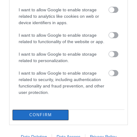
τέλειο μαγείρεμα
I want to allow Google to enable storage
06.08.2026 | 20:20
related to analytics like cookies on web or
device identifiers in apps.
Θρήνος στην Εύβοια: Έφυγε από
τη ζωή ο 37χρονος που είχε
τροχαίο με αγριογούρουνο
Φωτιά στη Σκύρο:
Εύβοια: Με κατάνυξη
I want to allow Google to enable storage
Δύσκολη νύχτα για την
και πλήθος κόσμου η
related to functionality of the website or app.
06.08.2026 | 20:20
Καλαμίτσα – Νέες
μεγάλη γιορτή στους
εικόνες και βίντεο
Ωρεούς – Παρών ο
I want to allow Google to enable storage
Νέο σοβαρό τροχαίο στην Εύβοια:
Θανάσης Ζεμπίλης
related to personalization.
Τούμπαρε αυτοκίνητο
06.08.2026 | 20:00
I want to allow Google to enable storage
related to security, including authentication
functionality and fraud prevention, and other
Έσπασαν πιάτα στο κεφάλι του
user protection.
Αταμάν – Βίντεο από τη Σύμη
06.08.2026 | 19:40
CONFIRM
Σοκ στην Εύβοια με την
Νεότερα για τη Φωτιά
κοπέλα που έπεσε από
Φωτιά στη Σκύρο: Συνεχίζει να
στη Σκύρο: Κινδύνευσε
καίει στο Νησί, συγκλονιστική
την γέφυρα: Τα
κτηνοτροφική μονάδα
μαρτυρία – Νέες εικόνες και
νεότερα για την υγεία
– Νέο βίντεο
Data Deletion
Data Access
Privacy Policy