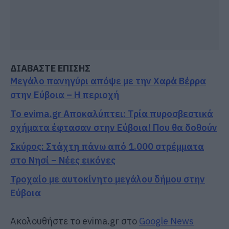
ΔΙΑΒΑΣΤΕ ΕΠΙΣΗΣ
Μεγάλο πανηγύρι απόψε με την Χαρά Βέρρα
στην Εύβοια – Η περιοχή
Το evima.gr Αποκαλύπτει: Τρία πυροσβεστικά
οχήματα έφτασαν στην Εύβοια! Που θα δοθούν
Σκύρος: Στάχτη πάνω από 1.000 στρέμματα
στο Νησί – Νέες εικόνες
Τροχαίο με αυτοκίνητο μεγάλου δήμου στην
Εύβοια
Ακολουθήστε το evima.gr στο
Google News