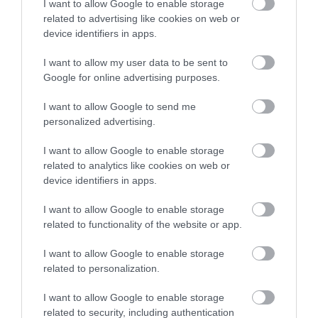
I want to allow Google to enable storage
07.08.2026 | 12:15
related to advertising like cookies on web or
ΠΕΡΙΣΣΟΤΕΡΑ ΑΠΟ ΕΙΔΗΣΕΙΣ ΕΥΒΟΙΑ
device identifiers in apps.
Αυτές είναι οι επικίνδυνες
I want to allow my user data to be sent to
εβδομάδες του ελληνικού
Google for online advertising purposes.
καλοκαιριού για φωτιές
07.08.2026 | 12:00
I want to allow Google to send me
personalized advertising.
Χωρίς νερό τώρα περιοχές της
Χαλκίδας
I want to allow Google to enable storage
related to analytics like cookies on web or
07.08.2026 | 11:45
Μεγάλο πανηγύρι
Το evima.gr
device identifiers in apps.
απόψε με την Χαρά
Αποκαλύπτει: Τρία
Βέρρα στην Εύβοια – Η
πυροσβεστικά
περιοχή
οχήματα έφτασαν στην
I want to allow Google to enable storage
Δελφίνια κολυμπούν δίπλα σε
Εύβοια! Που θα δοθούν
σκάφος τουριστών – Δείτε βίντεο
related to functionality of the website or app.
07.08.2026 | 11:30
I want to allow Google to enable storage
related to personalization.
Συναγερμός στην Εύβοια: Στιγμές
I want to allow Google to enable storage
αγωνίας για ιστιοφόρο με ξένους
επιβάτες
related to security, including authentication