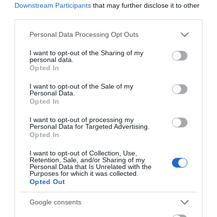
Το evima.gr Αποκαλύπτει: Τρία
Downstream Participants
that may further disclose it to other
πυροσβεστικά οχήματα έφτασαν
third parties.
στην Εύβοια! Που θα δοθούν
07.08.2026 | 13:05
Please note that this website/app uses one or more Google
Personal Data Processing Opt Outs
services and may gather and store information including but
not limited to your visit or usage behaviour. You may click to
I want to opt-out of the Sharing of my
Συντάξεις: Ποιοι θα πάρουν
personal data.
αύξηση το 2027 – Τα ποσά
grant or deny consent to Google and its third-party tags to
Opted In
use your data for below specified purposes in below Google
07.08.2026 | 13:00
consent section.
I want to opt-out of the Sale of my
Personal Data.
Opted In
Σκύρος: Στάχτη πάνω από 1.000
στρέμματα στο Νησί – Νέες
I want to opt-out of processing my
εικόνες
Personal Data for Targeted Advertising.
Opted In
07.08.2026 | 12:45
I want to opt-out of Collection, Use,
Πώς θα πληρωθούν όσοι
Retention, Sale, and/or Sharing of my
δουλέψουν στις 15 Αυγούστου
Personal Data that Is Unrelated with the
Purposes for which it was collected.
07.08.2026 | 12:30
Opted Out
Όλες οι τελευταίες ειδήσεις
Google consents
Τροχαίο με αυτοκίνητο μεγάλου
δήμου στην Εύβοια