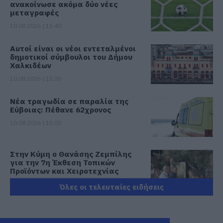
ανακοίνωσε ακόμα δύο νέες
μεταγραφές
10.08.2026 | 15:40
Αυτοί είναι οι νέοι εντεταλμένοι
δημοτικοί σύμβουλοι του Δήμου
Χαλκιδέων
10.08.2026 | 15:20
Νέα τραγωδία σε παραλία της
Εύβοιας: Πέθανε 62χρονος
10.08.2026 | 15:00
Στην Κύμη ο Θανάσης Ζεμπίλης
για την 7η Έκθεση Τοπικών
Προϊόντων και Χειροτεχνίας
10.08.2026 | 14:40
Όλες οι τελευταίες ειδήσεις
Εύβοια: Έκαιγε σκουπίδια και του
ήρθε… «καυτό» πρόστιμο 2.625