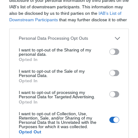
disclosure of your personal information by third parties on the
Πελοπόννησο και τα νησιά του ανατολικού
IAB’s list of downstream participants. This information may
Αιγαίου, περιοχές που επηρεάζονται ιδιαίτερα
also be disclosed by us to third parties on the
IAB’s List of
από τα μελτέμια και παρουσιάζουν αυξημένο
Downstream Participants
that may further disclose it to other
κίνδυνο ταχείας εξάπλωσης πυρκαγιών.
third parties.
Κλείνοντας, ο Υπουργός σημείωσε ότι οι
Please note that this website/app uses one or more Google
Personal Data Processing Opt Outs
καιρικές συνθήκες θα επιδεινωθούν τις
services and may gather and store information including but
not limited to your visit or usage behaviour. You may click to
I want to opt-out of the Sharing of my
επόμενες ημέρες, με την ενίσχυση των
personal data.
grant or deny consent to Google and its third-party tags to
βορειοανατολικών ανέμων και πολύ υψηλό
Opted In
use your data for below specified purposes in below Google
δείκτη επικινδυνότητας, διαβεβαιώνοντας ότι ο
consent section.
I want to opt-out of the Sale of my
κρατικός μηχανισμός θα βρίσκεται σε αυξημένη
Personal Data.
ετοιμότητα. Παράλληλα, απηύθυνε έκκληση
Opted In
προς όλους τους πολίτες «να σταθούν στην
I want to opt-out of processing my
ευθύνη του καθενός και να προσέξουν τη χρήση
Personal Data for Targeted Advertising.
της φωτιάς σε εξωτερικούς, σε υπαίθριους
Opted In
χώρους», ώστε να προστατευθούν ανθρώπινες
I want to opt-out of Collection, Use,
ζωές, περιουσίες και το φυσικό περιβάλλον.
Retention, Sale, and/or Sharing of my
Personal Data that Is Unrelated with the
Purposes for which it was collected.
Opted Out