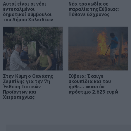
Αυτοί είναι οι νέοι
Νέα τραγωδία σε
εντεταλμένοι
παραλία της Εύβοιας:
δημοτικοί σύμβουλοι
e-ΕΦΚΑ και ΔΥΠΑ: Ποιοι θα
Πέθανε 62χρονος
πάρουν λεφτά τις επόμενες
του Δήμου Χαλκιδέων
ημέρες
10.08.2026 | 12:40
Κόκκινος συναγερμός για φωτιά
σήμερα στην Εύβοια – Προσοχή
10.08.2026 | 12:20
Στην Κύμη ο Θανάσης
Εύβοια: Έκαιγε
Πέθανε κτηνοτρόφος μετά τη
Ζεμπίλης για την 7η
θανάτωση του κοπαδιού του
σκουπίδια και του
Έκθεση Τοπικών
ήρθε… «καυτό»
10.08.2026 | 12:00
Προϊόντων και
πρόστιμο 2.625 ευρώ
Χειροτεχνίας
Αυτά τα σχολεία αναβαθμίζονται
στην Εύβοια – Τι έργα γίνονται –
Δείτε εικόνες
10.08.2026 | 11:40