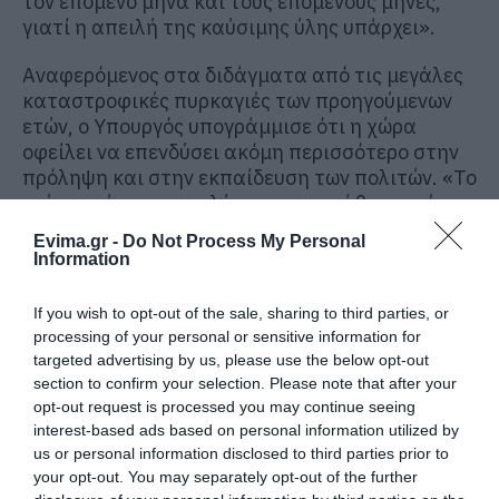
τον επόμενο μήνα και τους επόμενους μήνες,
γιατί η απειλή της καύσιμης ύλης υπάρχει».
Αναφερόμενος στα διδάγματα από τις μεγάλες
καταστροφικές πυρκαγιές των προηγούμενων
ετών, ο Υπουργός υπογράμμισε ότι η χώρα
οφείλει να επενδύσει ακόμη περισσότερο στην
πρόληψη και στην εκπαίδευση των πολιτών. «Το
νούμερο ένα, η μεγαλύτερη προσπάθεια πρέπει
να πέσει στην πρόληψη», ανέφερε,
Evima.gr -
Do Not Process My Personal
επαναλαμβάνοντας με έμφαση ότι «πρόληψη,
Information
προτεραιότητα στην πρόληψη, στην πρόληψη
και στην πρόληψη».
If you wish to opt-out of the sale, sharing to third parties, or
processing of your personal or sensitive information for
Ο κ. Τουρνάς επισήμανε ακόμη ότι η Ελλάδα
targeted advertising by us, please use the below opt-out
βρίσκεται στη «διακεκαυμένη ζώνη» της
section to confirm your selection. Please note that after your
Μεσογείου και ότι οι πλέον ευάλωτες περιοχές
opt-out request is processed you may continue seeing
εκτείνονται από τη Θράκη και την ανατολική
interest-based ads based on personal information utilized by
Θεσσαλία έως την Εύβοια, την ανατολική
us or personal information disclosed to third parties prior to
your opt-out. You may separately opt-out of the further
Βοιωτία, την Αττική, την ανατολική