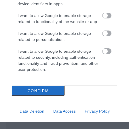
device identifiers in apps.
Άρχισε τις διακοπές ο
I want to allow Google to enable storage
Μητσοτάκης: Φαγητό και κρασί
related to functionality of the website or app.
σε γνωστό στέκι
08.08.2026 | 09:20
I want to allow Google to enable storage
related to personalization.
Καύσωνας και πολλά
Εύβοια: Οι ισχυροί
Συγκίνηση και βαθιά πίστη στην
μποφόρ αύριο στην
άνεμοι έσπασαν
Εύβοια! Τίμησαν τον Όσιο Ιωάννη
Εύβοια! Συνεδρίασε η
μεγάλο πεύκο σε αυλή
I want to allow Google to enable storage
του Ρώσσο για το θαύμα της
επιτροπή εκτίμησης
εκκλησίας
related to security, including authentication
βροχής στη φωτιά του 2021
κινδύνου
functionality and fraud prevention, and other
08.08.2026 | 09:00
user protection.
Εορτολόγιο: Ποιοι γιορτάζουν
σήμερα, Σάββατο 8 Αυγούστου
CONFIRM
08.08.2026 | 08:40
Data Deletion
Data Access
Privacy Policy