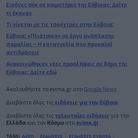
Εικόνες σοκ σε κοιμητήριο της Εύβοιας: Δείτε
τι έκαναν
Τι γίνεται με τις τσούχτρες στην Εύβοια;
Εύβοια: «Πλιάτσικο» σε έργο ανάπλασης
παραλίας – Η καταγγελία που προκαλεί
αντιδράσεις
Ανακοινώθηκαν νέες προσλήψεις σε δήμο της
Εύβοιας: Δείτε εδώ
Ακολουθήστε το evima.gr στο
Google News
Διαβάστε όλες τις
ειδήσεις για την Εύβοια
Διαβάστε όλες τις
τελευταίες ειδήσεις
για την
Ελλάδα
και τον
Κόσμο
στο
evima.gr
TAGS:
ΔΕΕΠ
ΕΙΔΗΣΕΙΣ
ΕΙΔΗΣΕΙΣ ΕΥΒΟΙΑ