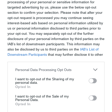
ώρα
processing of your personal or sensitive information for
08.08.2026 | 12:40
targeted advertising by us, please use the below opt-out
section to confirm your selection. Please note that after your
opt-out request is processed you may continue seeing
Τι γίνεται με τις τσούχτρες στην
Εύβοια;
interest-based ads based on personal information utilized by
us or personal information disclosed to third parties prior to
08.08.2026 | 12:20
your opt-out. You may separately opt-out of the further
disclosure of your personal information by third parties on the
IAB’s list of downstream participants. This information may
Καύσωνας και πολλά μποφόρ
αύριο στην Εύβοια! Συνεδρίασε η
also be disclosed by us to third parties on the
IAB’s List of
επιτροπή εκτίμησης κινδύνου
Downstream Participants
that may further disclose it to other
third parties.
08.08.2026 | 12:00
Όλες οι τελευταίες ειδήσεις
Please note that this website/app uses one or more Google
Personal Data Processing Opt Outs
Εύβοια: Οι ισχυροί άνεμοι
services and may gather and store information including but
έσπασαν μεγάλο πεύκο σε αυλή
not limited to your visit or usage behaviour. You may click to
I want to opt-out of the Sharing of my
εκκλησίας
personal data.
ΠΕΡΙΣΣΟΤΕΡΑ ΑΠΟ ΕΙΔΗΣΕΙΣ ΕΥΒΟΙΑ
grant or deny consent to Google and its third-party tags to
08.08.2026 | 11:40
Opted In
use your data for below specified purposes in below Google
consent section.
I want to opt-out of the Sale of my
Εύβοια: Αποκαταστάθηκε το
Personal Data.
ίντερνετ στον Οξύλιθο μετά από
Opted In
επέμβαση της CP COMPANY Ε.Ε.