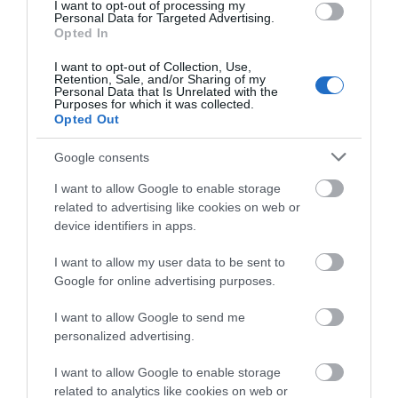
08.08.2026 | 11:20
I want to opt-out of processing my
Personal Data for Targeted Advertising.
Opted In
Αθλητικό σωματείο της Εύβοιας
εξέδωσε ανακοίνωση για το
I want to opt-out of Collection, Use,
βουλευτή Σίμο Κεδίκογλου- Τι
Retention, Sale, and/or Sharing of my
Έξοδος Αυγούστου: Οι
Εικόνες σοκ σε
αναφέρει
Personal Data that Is Unrelated with the
Αθηναίοι «ψηφίζουν»
κοιμητήριο της
Purposes for which it was collected.
08.08.2026 | 11:00
Εύβοια για τις
Εύβοιας: Δείτε τι
Opted Out
διακοπές τους!
έκαναν
Εύβοια: «Πλιάτσικο» σε έργο
Google consents
ανάπλασης παραλίας – Η
καταγγελία που προκαλεί
I want to allow Google to enable storage
αντιδράσεις
related to advertising like cookies on web or
08.08.2026 | 10:20
device identifiers in apps.
Χωρίς Internet τώρα αυτό το
I want to allow my user data to be sent to
χωριό της Εύβοιας
Google for online advertising purposes.
08.08.2026 | 10:00
Α. Ο. Χαλκίς: Πρώτο
Τι γίνεται με τις
I want to allow Google to send me
φιλικό σήμερα για νέα
τσούχτρες στην
personalized advertising.
αγωνιστική περίοδο –
Εύβοια;
Εύβοια: Διακοπή ρεύματος αύριο
Η ώρα
πολλές περιοχές- Πίνακας
I want to allow Google to enable storage
08.08.2026 | 09:40
related to analytics like cookies on web or