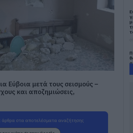
Ε
γ
μ
τ
τ
07
Π
θ
σ
07
ια Εύβοια μετά τους σεισμούς –
Ε
γ
χους και αποζημιώσεις,
Π
Α
07
 άρθρα στα αποτελέσματα αναζήτησης
Κ
3
η