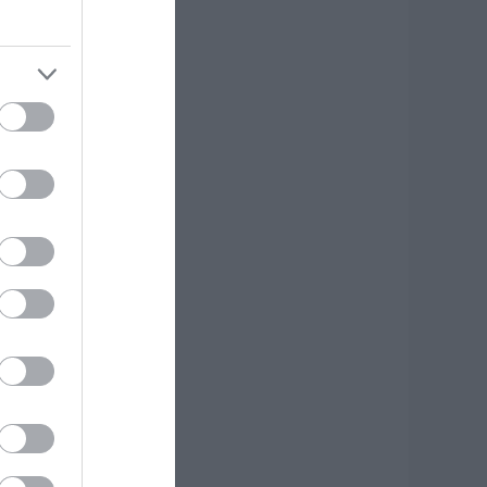
.08.2026 | 21:40
οκ στην Εύβοια με
ην κοπέλα που
πεσε από την
έφυρα: Τα νεότερα
ια την υγεία της
.08.2026 | 21:20
εότερα για τη
ωτιά στη Σκύρο:
ινδύνευσε
τηνοτροφική
ονάδα – Νέο βίντεο
.08.2026 | 21:00