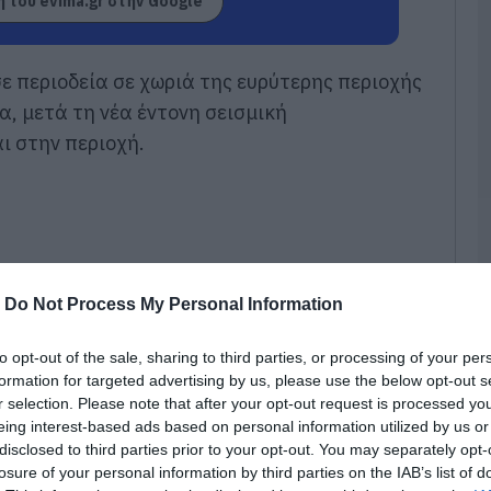
 του evima.gr στην Google
Ε
07
 περιοδεία σε χωριά της ευρύτερης περιοχής
Ε
τ
α, μετά τη νέα έντονη σεισμική
σ
 στην περιοχή.
έ
τ
α
07
Φ
Χ
μ
-
Do Not Process My Personal Information
Π
δ
Π
to opt-out of the sale, sharing to third parties, or processing of your per
formation for targeted advertising by us, please use the below opt-out s
07
r selection. Please note that after your opt-out request is processed y
eing interest-based ads based on personal information utilized by us or
Σ
γ
disclosed to third parties prior to your opt-out. You may separately opt-
Σ
losure of your personal information by third parties on the IAB’s list of