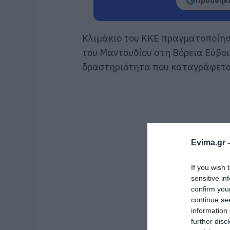
Προσθήκη
Κλιμάκιο του
ΚΚΕ
πραγματοποίησε
του Μαντουδίου στη Βόρεια Εύβοι
δραστηριότητα που καταγράφεται
Evima.gr 
If you wish 
sensitive in
confirm you
continue se
information 
further disc