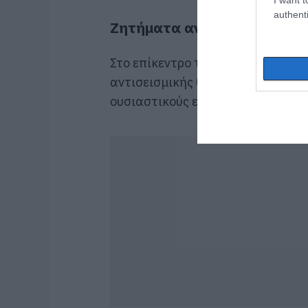
authenti
Ζητήματα αντισεισμικής πρ
Στο επίκεντρο της παρέμβασης βρ
αντισεισμικής θωράκισης, με έμφ
ουσιαστικούς ελέγχους κτιρίων.