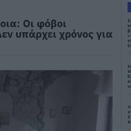
οια: Οι φόβοι
Σ
κ
εν υπάρχει χρόνος για
β
«
ε
Ε
07
Ι
6
Ε
κ
ν
07
Υ
σ
Σ
6
07