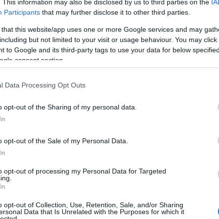
. This information may also be disclosed by us to third parties on the
IA
06
Participants
that may further disclose it to other third parties.
 Στάθης Λιαγκάκης, μέλος της Τομεακής
Φ
εραλής, δημοτικός σύμβουλος της «Λαϊκής
 that this website/app uses one or more Google services and may gath
Δ
including but not limited to your visit or usage behaviour. You may click 
τ
Ν
 to Google and its third-party tags to use your data for below specifi
β
ogle consent section.
οίκων
06
l Data Processing Opt Outs
αστηριότητα στην περιοχή του Μαντουδίου,
Ε
κ
ρά από τον Νοέμβριο του 2023 και τον Μάιο
o opt-out of the Sharing of my personal data.
π
μ
 ανησυχία στους κατοίκους.
In
σ
Π
o opt-out of the Sale of my Personal Data.
Ζ
εντείνεται λόγω ελλιπών, όπως αναφέρεται,
In
και ιδιωτικά κτίρια και περιορισμένων
06
ς στο παρελθόν.
to opt-out of processing my Personal Data for Targeted
Σ
ing.
Σ
In
Π
ο
o opt-out of Collection, Use, Retention, Sale, and/or Sharing
η
ersonal Data that Is Unrelated with the Purposes for which it
Ε
lected.