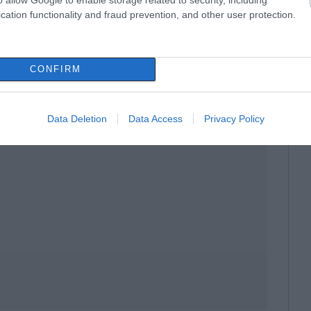
cation functionality and fraud prevention, and other user protection.
οστασίας
έθηκαν οι ελλείψεις στον τομέα της
CONFIRM
αση στην ανάγκη για συστηματικούς και
Data Deletion
Data Access
Privacy Policy