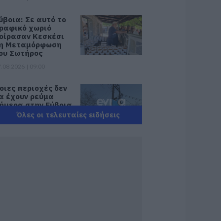
ύβοια: Σε αυτό το
ραφικό χωριό
οίρασαν Κεσκέσι
η Μεταμόρφωση
ου Σωτήρος
.08.2026 | 09:00
οιες περιοχές δεν
α έχουν ρεύμα
ήμερα στην Εύβοια
Όλες οι τελευταίες ειδήσεις
.08.2026 | 08:45
ορτολόγιο: Ποιοι
ιορτάζουν σήμερα,
αρασκευή 7
υγούστου
.08.2026 | 08:30
αιρός: Πάνω από
5 βαθμούς σήμερα
 θερμοκρασία στην