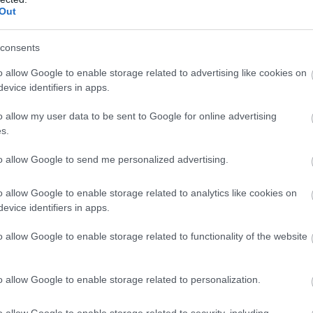
Out
06
consents
Σ
τ
έ
o allow Google to enable storage related to advertising like cookies on
γ
evice identifiers in apps.
γ
o allow my user data to be sent to Google for online advertising
06
s.
Ν
Φ
to allow Google to send me personalized advertising.
Κ
κ
μ
o allow Google to enable storage related to analytics like cookies on
evice identifiers in apps.
06
o allow Google to enable storage related to functionality of the website
o allow Google to enable storage related to personalization.
o allow Google to enable storage related to security, including