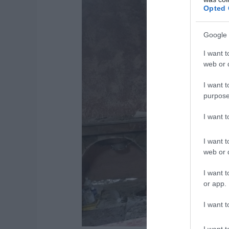
Opted 
Google 
I want t
web or d
I want t
purpose
I want 
I want t
web or d
I want t
or app.
I want t
I want t