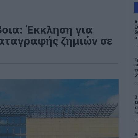
Α
βοια: Έκκληση για
Ε
δ
αταγραφής ζημιών σε
α
07
Τ
ε
ε
5
07
Β
ε
τ
έ
07
Α