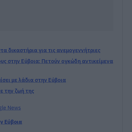
στα δικαστήρια για τις ανεμογεννήτριες
υς στην Εύβοια: Πετούν ογκώδη αντικείμενα
ίσει με λάδια στην Εύβοια
ε την ζωή της
gle News
ην Εύβοια