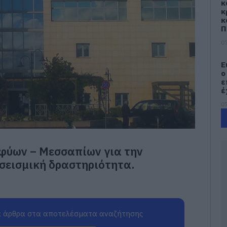
κ
κ
κ
Π
07
Ε
ο
ε
έ
07
Ο
υ
ε
φύων – Μεσσαπίων για την
ο
σεισμική δραστηριότητα.
07
Α
α
Ε
 άρθρα στα αποτελέσματα αναζήτησης
π
Γ