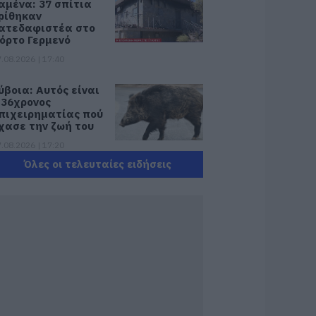
αμένα: 37 σπίτια
ρίθηκαν
ατεδαφιστέα στο
όρτο Γερμενό
.08.2026 | 17:40
ύβοια: Αυτός είναι
 36χρονος
πιχειρηματίας πού
χασε την ζωή του
.08.2026 | 17:20
Όλες οι τελευταίες ειδήσεις
δηγός λεωφορείου
πέστη καρδιακό
πεισόδιο ενώ
δηγούσε
.08.2026 | 17:00
υγουστιάτικη
πόβαση στην
ύβοια – «Κόκκινο»
ριν από την Υψηλή
έφυρα Χαλκίδας