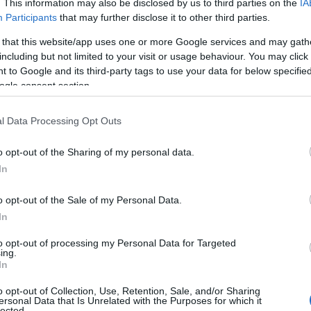
. This information may also be disclosed by us to third parties on the
IA
Participants
that may further disclose it to other third parties.
Ε
α
 that this website/app uses one or more Google services and may gath
σ
ιαπιστώσει ζημιές σε κατοικίες,
including but not limited to your visit or usage behaviour. You may click 
ο
ό
ακίνητα, να προχωρήσουν άμεσα σε έγγραφη
 to Google and its third-party tags to use your data for below specifi
ogle consent section.
 Μεσσαπίων, ώστε να συγκεντρωθούν όλα τα
07
στούν στις αρμόδιες υπηρεσίες του Κράτους.
Σ
l Data Processing Opt Outs
σ
ται απαραίτητη προκειμένου να ζητηθεί η
π
o opt-out of the Sharing of my personal data.
έ
ενικής Γραμματείας Αποκατάστασης Φυσικών
φ
In
σ
 του Υπουργείου Υποδομών και Μεταφορών,
07
ισμικού Σχεδιασμού και Προστασίας
o opt-out of the Sale of my Personal Data.
In
οψιών, την καταγραφή ζημιών και τον έλεγχο
Ν
e
.
to opt-out of processing my Personal Data for Targeted
ε
ing.
τ
In
νται στο Δημαρχείο, κατά τις εργάσιμες
ε
π
o opt-out of Collection, Use, Retention, Sale, and/or Sharing
ασκευή, 07:00 – 15:00), και θα πρέπει να
ο
ersonal Data that Is Unrelated with the Purposes for which it
lected.