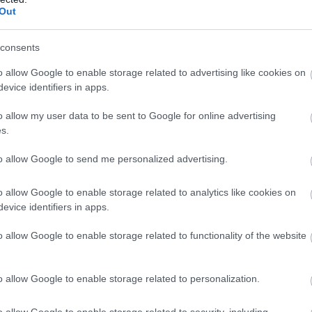
07
Out
Κ
α
consents
Α
δ
o allow Google to enable storage related to advertising like cookies on
ε
evice identifiers in apps.
δ
ρχει
σ
o allow my user data to be sent to Google for online advertising
07
s.
λίτες μπορούν να απευθύνονται στον Υπεύθυνο
, κ. Χαράλαμπο Τσώκο (6983461932), καθώς
Μ
to allow Google to send me personalized advertising.
δ
ών, κ. Παναγιώτη Ματράκα (6986395737).
μ
Ε
o allow Google to enable storage related to analytics like cookies on
ραμένει σε διαρκή ετοιμότητα και δίπλα
evice identifiers in apps.
07
 αναγκαίο μέτρο για την προστασία της
o allow Google to enable storage related to functionality of the website
 και την ταχεία αντιμετώπιση των συνεπειών
o allow Google to enable storage related to personalization.
o allow Google to enable storage related to security, including