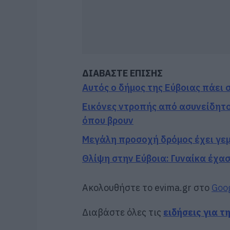
ΔΙΑΒΑΣΤΕ ΕΠΙΣΗΣ
Αυτός ο δήμος της Εύβοιας πάει 
Εικόνες ντροπής από ασυνείδητο
όπου βρουν
Μεγάλη προσοχή δρόμος έχει γεμ
Θλίψη στην Εύβοια: Γυναίκα έχασ
Ακολουθήστε το evima.gr στο
Goo
Διαβάστε όλες τις
ειδήσεις για τ