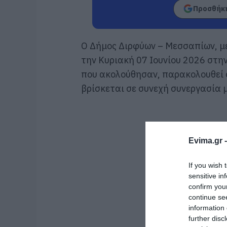
Προσθήκη
Ο Δήμος Διρφύων – Μεσσαπίων, με
την Κυριακή 07 Ιουνίου 2026 στη
που ακολούθησαν, παρακολουθεί 
βρίσκεται σε συνεχή συνεργασία μ
Evima.gr 
If you wish 
sensitive in
confirm you
continue se
information 
further disc