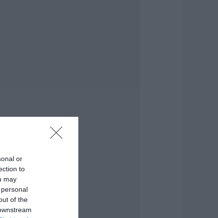
.08.2026 | 16:45
νδρας απειλούσε
α πέσει από το
παλκόνι
.08.2026 | 16:30
ιακοπές στην
άρυστο: Το Χωνί
ίναι ο προορισμός
ια αυθεντικές
λληνικές γεύσεις
.08.2026 | 16:15
ρίση στο κόμμα
αρυστιανού: Δύο
sonal or
κόμη στελέχη
ection to
ποχωρούν
ou may
αταγγέλλοντας
 personal
λειστό σύστημα
ποφάσεων
out of the
 downstream
.08.2026 | 16:00