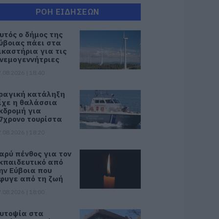
ΡΟΗ ΕΙΔΗΣΕΩΝ
υτός ο δήμος της
ύβοιας πάει στα
ικαστήρια για τις
νεμογεννήτριες
.08.2026 | 18:40
ραγική κατάληξη
ίχε η θαλάσσια
κδρομή για
7χρονο τουρίστα
.08.2026 | 18:20
αρύ πένθος για τον
κπαιδευτικό από
ην Εύβοια που
φυγε από τη ζωή
.08.2026 | 18:00
υτοψία στα