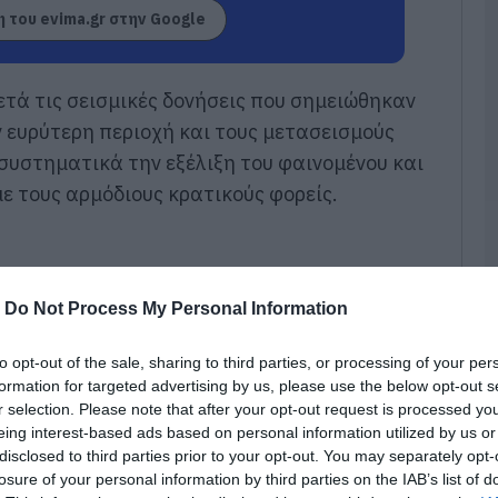
 του evima.gr στην Google
07
Ά
ν
τά τις σεισμικές δονήσεις που σημειώθηκαν
μ
ν ευρύτερη περιοχή και τους μετασεισμούς
07
συστηματικά την εξέλιξη του φαινομένου και
Δ
ε τους αρμόδιους κρατικούς φορείς.
Κ
ε
γ
ε
07
-
Do Not Process My Personal Information
Κ
Κ
to opt-out of the sale, sharing to third parties, or processing of your per
α
formation for targeted advertising by us, please use the below opt-out s
α
r selection. Please note that after your opt-out request is processed y
κ
eing interest-based ads based on personal information utilized by us or
κ
α
disclosed to third parties prior to your opt-out. You may separately opt-
losure of your personal information by third parties on the IAB’s list of
07