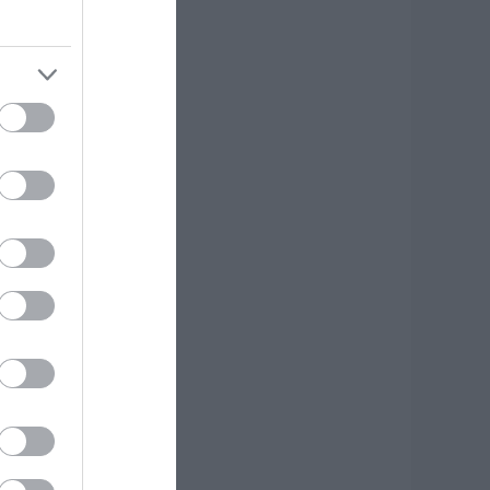
.08.2026 | 15:15
ωνσταντοπούλου
πό τη Βοιωτία:
υτό που συμβαίνει
εν είναι ατύχημα,
ίναι έγκλημα
ιαρκές και
υνεχιζόμενο
.08.2026 | 15:00
εγάλη προσοχή
ρόμος έχει γεμίσει
ε λάδια στην
ύβοια
.08.2026 | 14:45