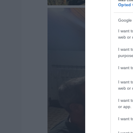
Opted 
Google 
I want t
web or d
I want t
purpose
I want 
I want t
web or d
I want t
or app.
I want t
I want t