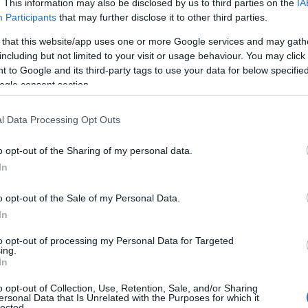
. This information may also be disclosed by us to third parties on the
IA
Α
Participants
that may further disclose it to other third parties.
07
 that this website/app uses one or more Google services and may gath
including but not limited to your visit or usage behaviour. You may click 
Κ
3
 to Google and its third-party tags to use your data for below specifi
η
ogle consent section.
Ε
07
l Data Processing Opt Outs
Ε
o opt-out of the Sharing of my personal data.
τ
σ
In
έ
τ
o opt-out of the Sale of my Personal Data.
α
In
07
to opt-out of processing my Personal Data for Targeted
Φ
ing.
Χ
In
μ
Π
o opt-out of Collection, Use, Retention, Sale, and/or Sharing
δ
ersonal Data that Is Unrelated with the Purposes for which it
Π
lected.