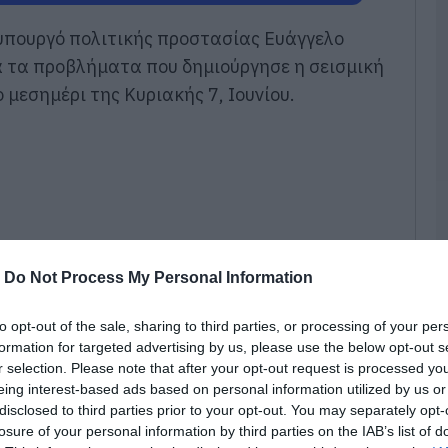
υπουργό πολιτικής προστασίας Ευάγγελο
Υ
σ
ά τα προβλήματα που δημιούργησε η σεισμική
Σ
 μεσημέρι της Κυριακής 7, Ιουνίου.
6
07
Ε
γ
μ
τ
τ
07
-
Do Not Process My Personal Information
Π
θ
to opt-out of the sale, sharing to third parties, or processing of your per
σ
formation for targeted advertising by us, please use the below opt-out s
07
r selection. Please note that after your opt-out request is processed y
eing interest-based ads based on personal information utilized by us or
Ε
disclosed to third parties prior to your opt-out. You may separately opt-
γ
losure of your personal information by third parties on the IAB’s list of
Π