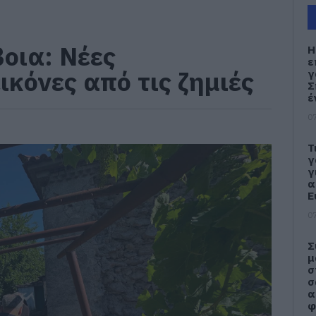
βοια: Νέες
Η
ε
ικόνες από τις ζημιές
γ
Σ
έ
07
Τ
γ
γ
α
Ε
07
Σ
μ
σ
σ
α
φ