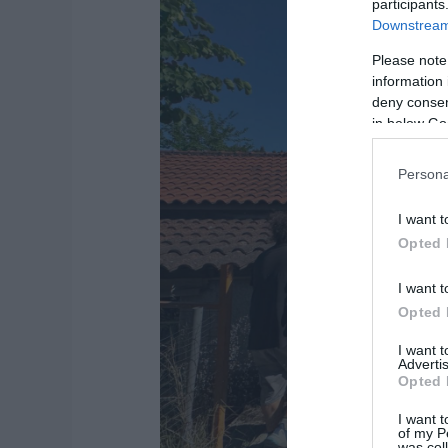
participants
Downstream 
Please note
information 
deny consent
in below Go
Persona
I want t
Opted 
I want t
Opted 
I want 
Advertis
Opted 
I want t
of my P
was col