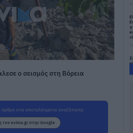
07
Ε
Ε
γ
κ
«
07
Σ
κ
β
εσε ο σεισμός στη Βόρεια
«
ε
Ε
07
Ι
6
 άρθρα στα αποτελέσματα αναζήτησης
Ε
κ
 του evima.gr στην Google
ν
07