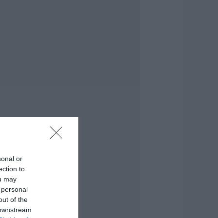
πό έλεγχο η φωτιά
την Σκύρο –
υνελήφθη μία
3χρονη γυναίκα
.08.2026 | 09:15
ύβοια: Σε αυτό το
ραφικό χωριό
οίρασαν Κεσκέσι
η Μεταμόρφωση
ου Σωτήρος
.08.2026 | 09:00
οιες περιοχές δεν
α έχουν ρεύμα
sonal or
ήμερα στην Εύβοια
ection to
.08.2026 | 08:45
ou may
 personal
ορτολόγιο: Ποιοι
out of the
ιορτάζουν σήμερα,
 downstream
αρασκευή 7