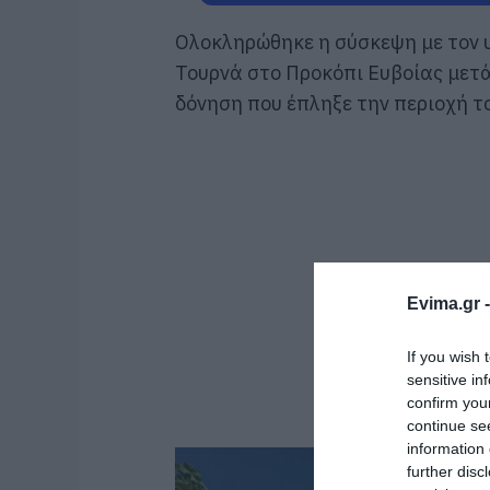
Ολοκληρώθηκε η σύσκεψη με τον 
Τουρνά στο Προκόπι Ευβοίας μετ
δόνηση που έπληξε την περιοχή το
Evima.gr 
If you wish 
sensitive in
confirm you
continue se
information 
further disc