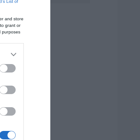
B’s List of
υγούστου
.08.2026 | 08:30
er and store
to grant or
αιρός: Πάνω από
5 βαθμούς σήμερα
ed purposes
 θερμοκρασία στην
ύβοια
.08.2026 | 08:15
ύβοια: Σήμερα το
ελευταίο αντίο
τον 37χρονο που
χασε τη ζωή του σε
ροχαίο με
γριογούρουνο
.08.2026 | 08:00
ωτιά στη Σκύρο:
ωρίς ενεργό
έτωπο –
αραμένουν ισχυρές
υνάμεις της
υροσβεστικής