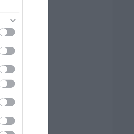
.08.2026 | 00:10
υνελήφθη 63χρονη
ια τη φωτιά στη
κύρο
.08.2026 | 23:15
ωτιά στη Σκύρο:
ύσκολη νύχτα για
ην Καλαμίτσα –
έες εικόνες και
ίντεο
.08.2026 | 22:04