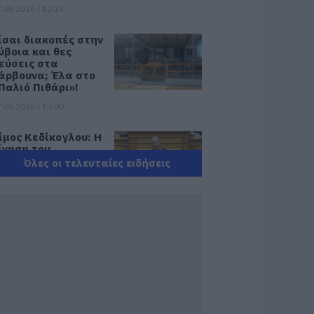
.08.2026 | 10:15
ίσαι διακοπές στην
ύβοια και θες
εύσεις στα
άρβουνα; Έλα στο
Παλιό Πιθάρι»!
.08.2026 | 10:00
ίμος Κεδίκογλου: Η
ίνηση του
ουλευτή που
Όλες οι τελευταίες ειδήσεις
τρέλανε»
θελοντές στην
ύβοια
.08.2026 | 09:45
ός Δυτικού Νείλου:
5 κρούσματα στην
λλάδα – Έξι νεκροί
αι 20 ασθενείς σε
οσηλεία
.08.2026 | 09:30