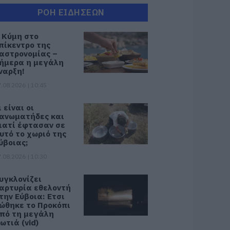
ΡΟΗ ΕΙΔΗΣΕΩΝ
 Κύμη στο
πίκεντρο της
αστρονομίας –
ήμερα η μεγάλη
ναρξη!
.08.2026 | 10:45
ι είναι οι
ανωματήδες και
ιατί έφτασαν σε
υτό το χωριό της
ύβοιας;
.08.2026 | 10:30
υγκλονίζει
αρτυρία εθελοντή
την Εύβοια: Ετσι
ώθηκε το Προκόπι
πό τη μεγάλη
ωτιά (vid)