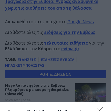
Τραγωδία στην Εύβοια: Άνδρας ανασύρθηκε
χωρίς τις αισθήσεις του από τη θάλασσα
Ακολουθήστε το evima.gr στο
Google News
Διαβάστε όλες τις
ειδήσεις για την Εύβοια
Διαβάστε όλες τις
τελευταίες ειδήσεις
για την
Ελλάδα
και τον
Κόσμο
στο
evima.gr
TAGS:
ΕΙΔΗΣΕΙΣ
ΕΙΔΗΣΕΙΣ ΕΥΒΟΙΑ
ΜΠΑΣΚΕΤΜΠΟΛΙΣΤΑΣ
ΡΟΗ ΕΙΔΗΣΕΩΝ
Μεγάλο πανηγύρι στην Εύβοια:
Πλημμύρισε με κόσμο η Φαράκλα
(pics&vid)
08.08.2026 | 00:59