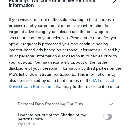
Ο καιρός αλλάζει πρόσωπο:
Evima.gr -
Do Not Process My Personal
Έρχονται 40άρια μαζί με
Information
θυελλώδη μελτέμια
07.08.2026 | 22:20
If you wish to opt-out of the sale, sharing to third parties, or
processing of your personal or sensitive information for
Εύβοια: Ηχηρό μήνυμα πέντε
targeted advertising by us, please use the below opt-out
χρόνια μετά τη μεγάλη
section to confirm your selection. Please note that after your
καταστροφή του 2021
opt-out request is processed you may continue seeing
07.08.2026 | 22:00
interest-based ads based on personal information utilized by
us or personal information disclosed to third parties prior to
Νέο τροχαίο με υλικές ζημιές
your opt-out. You may separately opt-out of the further
disclosure of your personal information by third parties on the
07.08.2026 | 21:40
IAB’s list of downstream participants. This information may
also be disclosed by us to third parties on the
IAB’s List of
Downstream Participants
that may further disclose it to other
Εύβοια: Γυναίκα έπεσε θύμα
third parties.
διαδικτυακής απάτης – Πλήρωσε
για τρακτέρ που δεν παρέλαβε
Please note that this website/app uses one or more Google
Personal Data Processing Opt Outs
services and may gather and store information including but
07.08.2026 | 21:20
not limited to your visit or usage behaviour. You may click to
I want to opt-out of the Sharing of my
personal data.
grant or deny consent to Google and its third-party tags to
Τραγωδία στην Εύβοια: Άνδρας
Opted In
use your data for below specified purposes in below Google
ανασύρθηκε χωρίς τις αισθήσεις