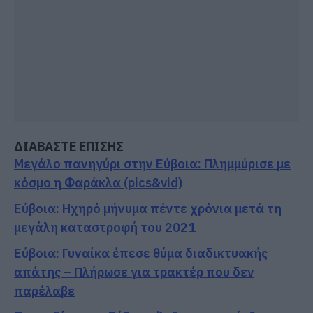
ΔΙΑΒΑΣΤΕ ΕΠΙΣΗΣ
Μεγάλο πανηγύρι στην Εύβοια: Πλημμύρισε με
κόσμο η Φαράκλα (pics&vid)
Εύβοια: Ηχηρό μήνυμα πέντε χρόνια μετά τη
μεγάλη καταστροφή του 2021
Εύβοια: Γυναίκα έπεσε θύμα διαδικτυακής
απάτης – Πλήρωσε για τρακτέρ που δεν
παρέλαβε