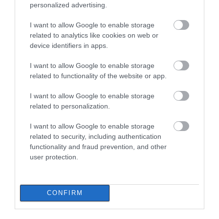
personalized advertising.
07.08.2026 | 19:40
I want to allow Google to enable storage
Ράγισαν καρδιές στην Εύβοια: Το
related to analytics like cookies on web or
τελευταίο «αντίο» στον 36χρονο
επιχειρηματία
device identifiers in apps.
07.08.2026 | 19:10
I want to allow Google to enable storage
Εύβοια: Γυναίκα έπεσε
Τραγωδία στην Εύβοια:
related to functionality of the website or app.
θύμα διαδικτυακής
Άνδρας ανασύρθηκε
Νέο επίδομα 600 ευρώ για
απάτης – Πλήρωσε για
χωρίς τις αισθήσεις του
σπουδαστές: Οι δικαιούχοι
τρακτέρ που δεν
από τη θάλασσα
I want to allow Google to enable storage
07.08.2026 | 19:00
παρέλαβε
related to personalization.
I want to allow Google to enable storage
Αυτός ο δήμος της Εύβοιας πάει
related to security, including authentication
στα δικαστήρια για τις
functionality and fraud prevention, and other
ανεμογεννήτριες
user protection.
07.08.2026 | 18:40
Τραγική κατάληξη είχε η
θαλάσσια εκδρομή για 57χρονο
CONFIRM
Ανακοινώθηκαν νέες
Δείτε τι έκανε Δήμος
τουρίστα
προσλήψεις σε δήμο
της Εύβοιας για τις
07.08.2026 | 18:20
της Εύβοιας: Δείτε εδώ
φωτιές