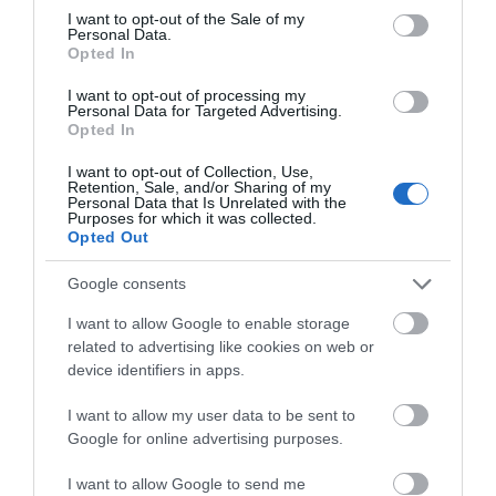
του από τη θάλασσα
consent section.
I want to opt-out of the Sale of my
Personal Data.
07.08.2026 | 20:57
Opted In
Όλες οι τελευταίες ειδήσεις
Ανακοινώθηκαν νέες προσλήψεις
I want to opt-out of processing my
σε δήμο της Εύβοιας: Δείτε εδώ
Personal Data for Targeted Advertising.
Opted In
07.08.2026 | 20:40
ΠΕΡΙΣΣΟΤΕΡΑ ΑΠΟ ΕΙΔΗΣΕΙΣ ΕΥΒΟΙΑ
I want to opt-out of Collection, Use,
Retention, Sale, and/or Sharing of my
Personal Data that Is Unrelated with the
Ποιοι και γιατί θα πάρουν
Purposes for which it was collected.
διπλάσια σύνταξη τον Αύγουστο
Opted Out
07.08.2026 | 20:20
Google consents
I want to allow Google to enable storage
Δείτε τι έκανε Δήμος της Εύβοιας
για τις φωτιές
related to advertising like cookies on web or
device identifiers in apps.
07.08.2026 | 20:00
Μεγάλο πανηγύρι στην
Εύβοια: Ηχηρό μήνυμα
Εύβοια: Πλημμύρισε με
πέντε χρόνια μετά τη
I want to allow my user data to be sent to
κόσμο η Φαράκλα
μεγάλη καταστροφή
(pics&vid)
Google for online advertising purposes.
του 2021
Μητέρα και γιος οι νεκροί από τη
σύγκρουση αυτοκινήτου με
φορτηγό
I want to allow Google to send me