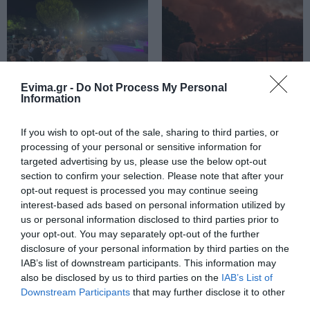
διπλάσια σύνταξη τον Αύγουστο
07.08.2026 | 20:20
Δείτε τι έκανε Δήμος της Εύβοιας
για τις φωτιές
Evima.gr -
Do Not Process My Personal
07.08.2026 | 20:00
Information
Μεγάλο πανηγύρι στην
Εύβοια: Ηχηρό μήνυμα
Εύβοια: Πλημμύρισε με
πέντε χρόνια μετά τη
κόσμο η Φαράκλα
μεγάλη καταστροφή
If you wish to opt-out of the sale, sharing to third parties, or
(pics&vid)
του 2021
Μητέρα και γιος οι νεκροί από τη
processing of your personal or sensitive information for
σύγκρουση αυτοκινήτου με
targeted advertising by us, please use the below opt-out
φορτηγό
section to confirm your selection. Please note that after your
07.08.2026 | 19:40
opt-out request is processed you may continue seeing
interest-based ads based on personal information utilized by
Ράγισαν καρδιές στην Εύβοια: Το
us or personal information disclosed to third parties prior to
τελευταίο «αντίο» στον 36χρονο
your opt-out. You may separately opt-out of the further
επιχειρηματία
disclosure of your personal information by third parties on the
07.08.2026 | 19:10
IAB’s list of downstream participants. This information may
Εύβοια: Γυναίκα έπεσε
Τραγωδία στην Εύβοια:
also be disclosed by us to third parties on the
IAB’s List of
θύμα διαδικτυακής
Άνδρας ανασύρθηκε
Νέο επίδομα 600 ευρώ για
Downstream Participants
that may further disclose it to other
απάτης – Πλήρωσε για
χωρίς τις αισθήσεις του
σπουδαστές: Οι δικαιούχοι
third parties.
τρακτέρ που δεν
από τη θάλασσα