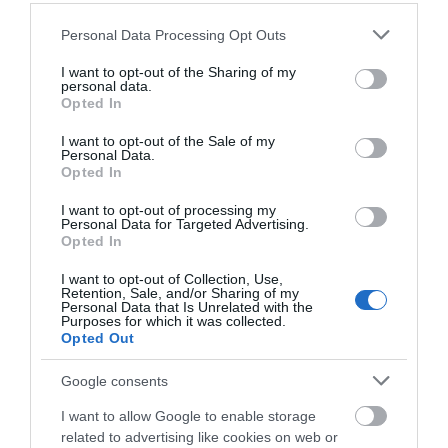
07.08.2026 | 19:00
παρέλαβε
Please note that this website/app uses one or more Google
Personal Data Processing Opt Outs
services and may gather and store information including but
Αυτός ο δήμος της Εύβοιας πάει
not limited to your visit or usage behaviour. You may click to
I want to opt-out of the Sharing of my
personal data.
στα δικαστήρια για τις
grant or deny consent to Google and its third-party tags to
Opted In
ανεμογεννήτριες
use your data for below specified purposes in below Google
07.08.2026 | 18:40
consent section.
I want to opt-out of the Sale of my
Personal Data.
Opted In
Τραγική κατάληξη είχε η
θαλάσσια εκδρομή για 57χρονο
Ανακοινώθηκαν νέες
Δείτε τι έκανε Δήμος
I want to opt-out of processing my
τουρίστα
Personal Data for Targeted Advertising.
προσλήψεις σε δήμο
της Εύβοιας για τις
07.08.2026 | 18:20
Opted In
της Εύβοιας: Δείτε εδώ
φωτιές
I want to opt-out of Collection, Use,
Βαρύ πένθος για τον εκπαιδευτικό
Retention, Sale, and/or Sharing of my
από την Εύβοια που έφυγε από τη
Personal Data that Is Unrelated with the
ζωή
Purposes for which it was collected.
Opted Out
07.08.2026 | 18:00
Google consents
I want to allow Google to enable storage
related to advertising like cookies on web or