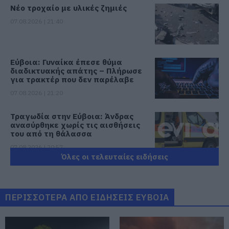
Νέο τροχαίο με υλικές ζημιές
07.08.2026 | 21:40
Εύβοια: Γυναίκα έπεσε θύμα
διαδικτυακής απάτης – Πλήρωσε
για τρακτέρ που δεν παρέλαβε
07.08.2026 | 21:20
Τραγωδία στην Εύβοια: Άνδρας
ανασύρθηκε χωρίς τις αισθήσεις
του από τη θάλασσα
07.08.2026 | 20:57
Όλες οι τελευταίες ειδήσεις
Ανακοινώθηκαν νέες προσλήψεις
σε δήμο της Εύβοιας: Δείτε εδώ
07.08.2026 | 20:40
ΠΕΡΙΣΣΟΤΕΡΑ ΑΠΟ ΕΙΔΗΣΕΙΣ ΕΥΒΟΙΑ
Ποιοι και γιατί θα πάρουν