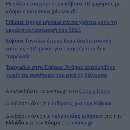
Μεγάλο πανηγύρι στην Εύβοια: Πλημμύρισε με
κόσμο η Φαράκλα (pics&vid)
Εύβοια: Ηχηρό μήνυμα πέντε χρόνια μετά τη
μεγάλη καταστροφή του 2021
Εύβοια: Γυναίκα έπεσε θύμα διαδικτυακής
απάτης – Πλήρωσε για τρακτέρ που δεν
παρέλαβε
Τραγωδία στην Εύβοια: Άνδρας ανασύρθηκε
χωρίς τις αισθήσεις του από τη θάλασσα
Ακολουθήστε το evima.gr στο
Google News
Διαβάστε όλες τις
ειδήσεις για την Εύβοια
Διαβάστε όλες τις
τελευταίες ειδήσεις
για την
Ελλάδα
και τον
Κόσμο
στο
evima.gr