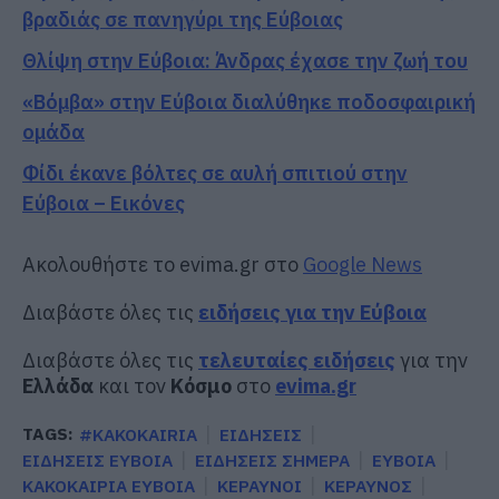
βραδιάς σε πανηγύρι της Εύβοιας
Θλίψη στην Εύβοια: Άνδρας έχασε την ζωή του
«Βόμβα» στην Εύβοια διαλύθηκε ποδοσφαιρική
ομάδα
Φίδι έκανε βόλτες σε αυλή σπιτιού στην
Εύβοια – Εικόνες
Ακολουθήστε το evima.gr στο
Google News
Διαβάστε όλες τις
ειδήσεις για την Εύβοια
Διαβάστε όλες τις
τελευταίες ειδήσεις
για την
Ελλάδα
και τον
Κόσμο
στο
evima.gr
TAGS:
#KAKOKAIRIA
ΕΙΔΗΣΕΙΣ
ΕΙΔΗΣΕΙΣ ΕΥΒΟΙΑ
ΕΙΔΗΣΕΙΣ ΣΗΜΕΡΑ
ΕΥΒΟΙΑ
ΚΑΚΟΚΑΙΡΙΑ ΕΥΒΟΙΑ
ΚΕΡΑΥΝΟΙ
ΚΕΡΑΥΝΟΣ