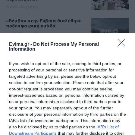
06.08.2026 | 12:00
«Βόμβα» στην Εύβοια διαλύθηκε
ποδοσφαιρική ομάδα
06.08.2026 | 11:45
Evima.gr -
Do Not Process My Personal
Information
Τουρισμός για Όλους 2026-2027:
Ποιοι ΑΦΜ μπορούν να
καταθέσουν σήμερα αίτηση
If you wish to opt-out of the sale, sharing to third parties, or
processing of your personal or sensitive information for
06.08.2026 | 11:30
Όλες οι τελευταίες ειδήσεις
targeted advertising by us, please use the below opt-out
section to confirm your selection. Please note that after your
Φίδι έκανε βόλτες σε αυλή
opt-out request is processed you may continue seeing
σπιτιού στην Εύβοια – Εικόνες
interest-based ads based on personal information utilized by
06.08.2026 | 11:15
ΠΕΡΙΣΣΟΤΕΡΑ ΑΠΟ ΕΙΔΗΣΕΙΣ ΕΥΒΟΙΑ
us or personal information disclosed to third parties prior to
your opt-out. You may separately opt-out of the further
disclosure of your personal information by third parties on the
Γνωρίστε τα αρχαιολογικά
IAB’s list of downstream participants. This information may
ευρήματα της Εύβοιας! Δείτε τα
σημεία ξενάγησης
also be disclosed by us to third parties on the
IAB’s List of
Downstream Participants
that may further disclose it to other
06.08.2026 | 11:00