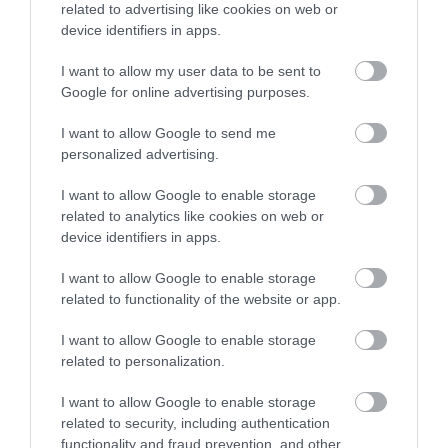
related to advertising like cookies on web or
device identifiers in apps.
Καλοκαίρι στην Εύβοια: Πώς οι
νέοι γέμισαν με κόσμο και φέτος
το χωριό τους!
I want to allow my user data to be sent to
Google for online advertising purposes.
06.08.2026 | 09:30
Γνωρίστε τα
Δείτε εδώ που και πότε
I want to allow Google to send me
αρχαιολογικά
θα γίνει το επόμενο
Χωρίς νερό σήμερα αυτές οι
personalized advertising.
ευρήματα της Εύβοιας!
περιοχές της Εύβοιας
πανηγύρι στην Εύβοια
Δείτε τα σημεία
06.08.2026 | 09:15
ξενάγησης
I want to allow Google to enable storage
related to analytics like cookies on web or
device identifiers in apps.
Ποιες περιοχές θα έχουν σήμερα
(6/8) διακοπή ρεύματος στην
Εύβοια
I want to allow Google to enable storage
related to functionality of the website or app.
06.08.2026 | 09:00
I want to allow Google to enable storage
related to personalization.
I want to allow Google to enable storage
related to security, including authentication
functionality and fraud prevention, and other