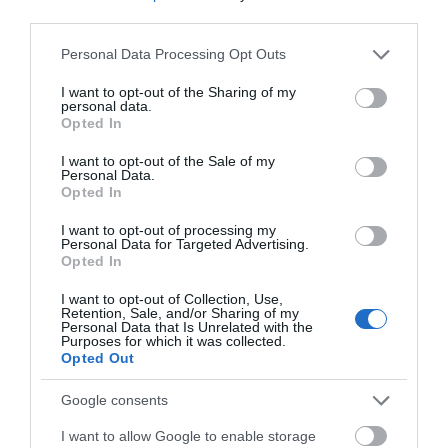
third parties.
Δείτε εδώ που και πότε θα γίνει
Please note that this website/app uses one or more Google
Personal Data Processing Opt Outs
το επόμενο πανηγύρι στην Εύβοια
services and may gather and store information including but
06.08.2026 | 10:45
Ο μικρός μουσικός που
Θλίψη στην Εύβοια:
not limited to your visit or usage behaviour. You may click to
I want to opt-out of the Sharing of my
personal data.
έγινε το πρόσωπο της
Άνδρας έχασε την ζωή
grant or deny consent to Google and its third-party tags to
Opted In
βραδιάς σε πανηγύρι
του
use your data for below specified purposes in below Google
της Εύβοιας
Σε αυτό τον Δήμο της Εύβοιας τα
consent section.
I want to opt-out of the Sale of my
έργα δεν κάνουν διακοπές! Που
Personal Data.
έριξε άσφαλτο ο δήμαρχος
Opted In
06.08.2026 | 10:30
I want to opt-out of processing my
Personal Data for Targeted Advertising.
Μεταμόρφωση του Σωτήρος: Η
Opted In
γιορτή που θα θυμίζει πάντα την
καταστροφική φωτιά στη Βόρεια
I want to opt-out of Collection, Use,
Εύβοια
Retention, Sale, and/or Sharing of my
Personal Data that Is Unrelated with the
06.08.2026 | 10:00
«Βόμβα» στην Εύβοια
Φίδι έκανε βόλτες σε
Purposes for which it was collected.
διαλύθηκε
αυλή σπιτιού στην
Opted Out
ποδοσφαιρική ομάδα
Στα «κάγκελα» οι δάσκαλοι για
Εύβοια – Εικόνες
τους διορισμούς: «Η Εύβοια δεν
Google consents
μπορεί να παραμένει αόρατη»
I want to allow Google to enable storage
06.08.2026 | 09:45