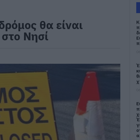
δρόμος θα είναι
Κ
π
 στο Νησί
δ
Ε
π
06
Έ
κ
θ
χ
06
Ε
π
χ
Έ
γ
ο
α