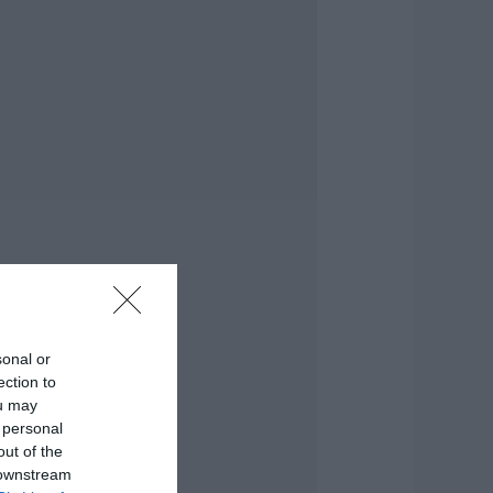
υναγερμός στη
αλκίδα: Γυναίκα
πεσε από την
ψηλή Γέφυρα
.08.2026 | 15:10
την ΑΑΔΕ ο
ητσοτάκης για το
yAGRO – Τι
ήλωσε
.08.2026 | 15:00
ωτιά τώρα στη
κύρο
.08.2026 | 14:45
sonal or
ection to
ou may
ασίγνωστο
 personal
οσμηματοπωλείο
πιασε φωτιά στην
out of the
ύβοια
 downstream