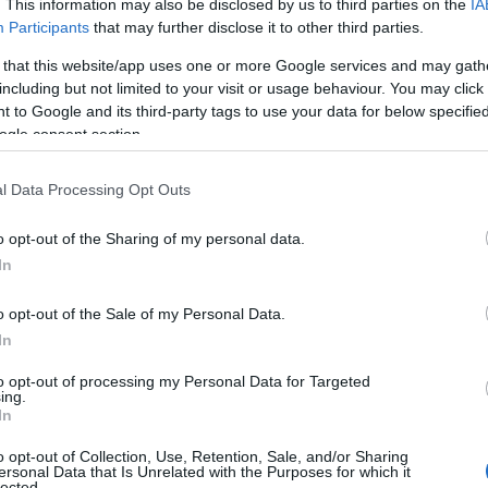
. This information may also be disclosed by us to third parties on the
IA
06
ρασκευή 31-03-2023 κατά τις ώρες 9.00π.μ
Participants
that may further disclose it to other third parties.
Λιναριά (φούρνος Κατσαρέλια έως παλαιό
Α
 that this website/app uses one or more Google services and may gath
σ
α θα παραμείνει κλειστός λόγω εργασιών της
including but not limited to your visit or usage behaviour. You may click 
Ε
 to Google and its third-party tags to use your data for below specifi
06
ogle consent section.
 σας
Σ
π
l Data Processing Opt Outs
Ε
σ
o opt-out of the Sharing of my personal data.
06
In
Έ
o opt-out of the Sale of my Personal Data.
Α
Α
In
π
to opt-out of processing my Personal Data for Targeted
06
ing.
In
Ο
Ι
o opt-out of Collection, Use, Retention, Sale, and/or Sharing
έ
ersonal Data that Is Unrelated with the Purposes for which it
lected.