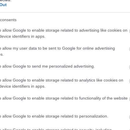
π
Out
Ε
φ
06
consents
o allow Google to enable storage related to advertising like cookies on
Ν
φ
evice identifiers in apps.
ο ξωκλήσι του Σωτήρος στη Σκύρο
κ
Χ
χνεις για διασκέδαση; Το Ηρώον είναι ο
o allow my user data to be sent to Google for online advertising
s.
06
to allow Google to send me personalized advertising.
ς με 40χρονο άνδρα
o allow Google to enable storage related to analytics like cookies on
gle News
evice identifiers in apps.
ην Εύβοια
o allow Google to enable storage related to functionality of the website
δήσεις
για την
Ελλάδα
και τον
Κόσμο
στο
o allow Google to enable storage related to personalization.
o allow Google to enable storage related to security, including