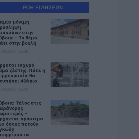
ΡΟΗ ΕΙΔΗΣΕΩΝ
αμία μόνιμη
ρόσληψη
ασκάλων στην
ύβοια – Το θέμα
άει στην βουλή
.08.2026 | 16:45
ρχεται ισχυρό
ύμα ζέστης: Πότε η
ερμοκρασία θα
τυπήσει 40άρια
.08.2026 | 16:30
ύβοια: Τέλος στις
αράνομες
ωματερές –
ρχονται πρόστιμα
ια όσους πετούν
γκώδη
πορρίμματα