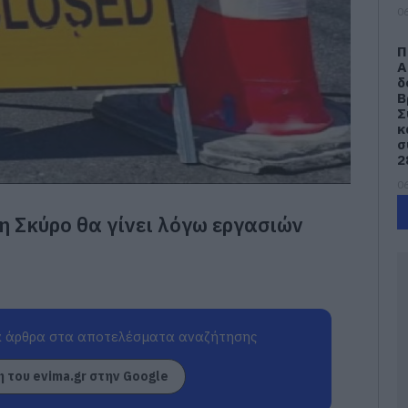
06
Π
Α
δ
Β
Σ
κ
σ
2
06
 Σκύρο θα γίνει λόγω εργασιών
Ν
Ε
μ
δ
06
e
 άρθρα στα αποτελέσματα αναζήτησης
Π
έ
 του evima.gr στην Google
06