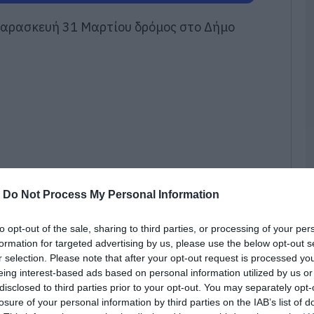
Σ
Παρασκευή 31 Μαρτίου δρόμος στο Δήμο
Χ
έ
Υ
06
Σ
Μ
m
δ
06
Φ
-
Do Not Process My Personal Information
Σ
06
to opt-out of the sale, sharing to third parties, or processing of your per
formation for targeted advertising by us, please use the below opt-out s
r selection. Please note that after your opt-out request is processed y
Π
eing interest-based ads based on personal information utilized by us or
κ
έ
disclosed to third parties prior to your opt-out. You may separately opt-
υς κατοίκους
Ε
losure of your personal information by third parties on the IAB’s list of