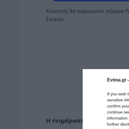
Κλειστός θα παραμείνει σήμερα 
Σκύρου.
Evima.gr 
If you wish 
sensitive in
confirm you
continue se
information 
Η ενημέρωση του Δήμου στο
further disc