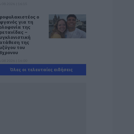
.08.2026 | 16:15
ροφυλακιστέος ο
φγανός για τη
ολοφονία της
ρετανίδας –
υγκλονιστική
ατάθεση της
υζύγου του
8χρονου
.08.2026 | 16:00
Όλες οι τελευταίες ειδήσεις
έα εποχή για την
ύβοια: Μονοπάτια
έσα σε μαγευτικό
άσος
.08.2026 | 15:45
 – ΕΦΚΑ και ΔΥΠΑ:
οιοι πληρώνονται
ως και αύριο
.08.2026 | 15:30