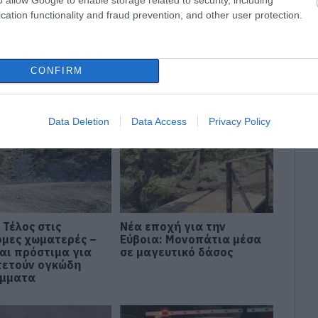
ΟΣ
ΕΙΔΗΣΕΙΣ ΕΥΒΟΙΑ
ΕΡΓΑ ΔΕΔΔΗΕ
cation functionality and fraud prevention, and other user protection.
CONFIRM
ΥΒΟΙΑ
Data Deletion
Data Access
Privacy Policy
 Τέλος στις
Νέα εποχή για την
μες χωματερές –
Εύβοια: Μονοπάτια μέσα
αι πρόστιμα για
σε μαγευτικό δάσος
πετούν ογκώδη
ίμματα