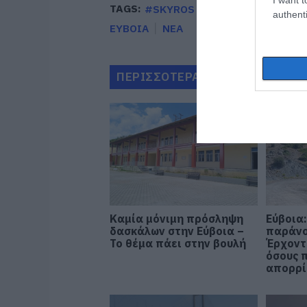
TAGS:
#SKYROS #
ΔΡΟΜΟΣ ΚΛΕΙΣΤ
authenti
ΕΥΒΟΙΑ
ΝΕΑ
ΠΕΡΙΣΣΟΤΕΡΑ ΑΠΟ ΕΙΔΗΣΕΙΣ Ε
Καμία μόνιμη πρόσληψη
Εύβοια:
δασκάλων στην Εύβοια –
παράνο
Το θέμα πάει στην βουλή
Έρχοντ
όσους 
απορρ