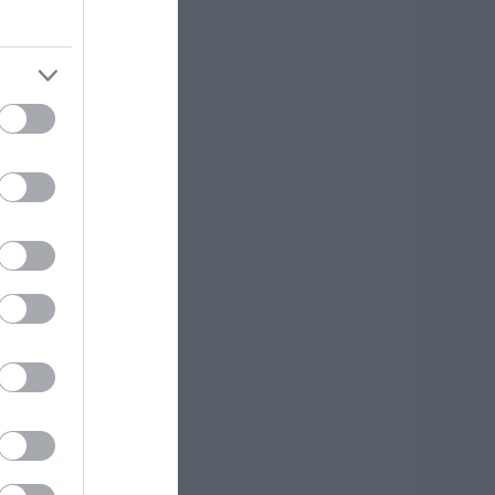
εριοχή της
ύβοιας από την
ωτιά
.08.2026 | 13:45
εότερα για τη
ωτιά σε εμπορικό
ατάστημα στη
αλκίδα
.08.2026 | 13:45