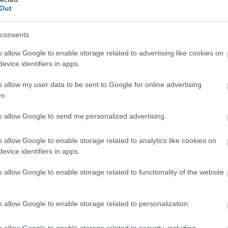
μ
Out
Ε
βαιώνει χρόνο με τον χρόνο τη δυναμική του,
07
consents
υ συνδυάζει τον αθλητισμό, τη φιλοξενία και
Π
o allow Google to enable storage related to advertising like cookies on
ο
evice identifiers in apps.
Σ
ς ως χορηγός επικοινωνίας το
evima.gr
,
07
o allow my user data to be sent to Google for online advertising
εξελίξεις, τις στιγμές και τις δράσεις του
s.
Θ
Γ
to allow Google to send me personalized advertising.
ζ
07
o allow Google to enable storage related to analytics like cookies on
evice identifiers in apps.
o allow Google to enable storage related to functionality of the website
o allow Google to enable storage related to personalization.
o allow Google to enable storage related to security, including