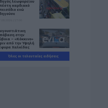
δηγός λεωφορείου
πέστη καρδιακό
πεισόδιο ενώ
δηγούσε
.08.2026 | 17:00
υγουστιάτικη
πόβαση στην
ύβοια – «Κόκκινο»
ριν από την Υψηλή
έφυρα Χαλκίδας
.08.2026 | 16:45
Όλες οι τελευταίες ειδήσεις
νδρας απειλούσε
α πέσει από το
παλκόνι
.08.2026 | 16:30
ιακοπές στην
άρυστο: Το Χωνί
ίναι ο προορισμός
ια αυθεντικές
λληνικές γεύσεις