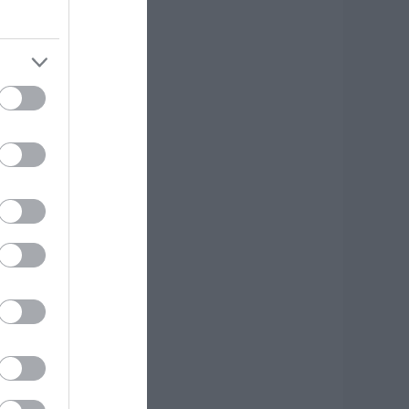
ε λάδια στην
ύβοια
.08.2026 | 14:45
ότε θα πληρωθούν
ι συντάξεις
επτεμβρίου 2026
.08.2026 | 14:30
λίψη στην Εύβοια:
υναίκα έχασε την
ωή της
.08.2026 | 14:15