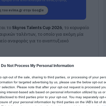
07
 του evima.gr στην Google
Κ
Κ
α
α
ται το
Skyros Talents Cup 2026
, το κορυφαίο
κ
ιρικών ταλέντων, το οποίο για ακόμη μία
κ
α
μείο αναφοράς για το αναπτυξιακό
07
Ε
α
σ
-
Do Not Process My Personal Information
ο
ό
to opt-out of the sale, sharing to third parties, or processing of your per
07
formation for targeted advertising by us, please use the below opt-out s
r selection. Please note that after your opt-out request is processed y
Σ
eing interest-based ads based on personal information utilized by us or
σ
π
disclosed to third parties prior to your opt-out. You may separately opt-
έ
losure of your personal information by third parties on the IAB’s list of
φ