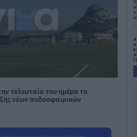
Ο
υ
ε
ο
07
Α
α
Ε
π
Γ
07
Ά
ν
την τελευταία του ημέρα το
μ
ιξης νέων ποδοσφαιρικών
07
Δ
Κ
ε
γ
ε
 άρθρα στα αποτελέσματα αναζήτησης