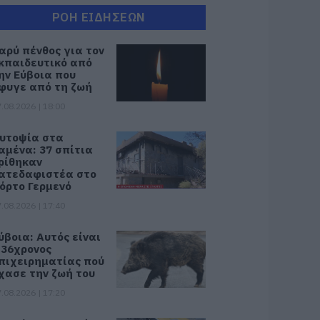
ΡΟΗ ΕΙΔΗΣΕΩΝ
αρύ πένθος για τον
κπαιδευτικό από
ην Εύβοια που
φυγε από τη ζωή
.08.2026 | 18:00
υτοψία στα
αμένα: 37 σπίτια
ρίθηκαν
ατεδαφιστέα στο
όρτο Γερμενό
.08.2026 | 17:40
ύβοια: Αυτός είναι
 36χρονος
πιχειρηματίας πού
χασε την ζωή του
.08.2026 | 17:20