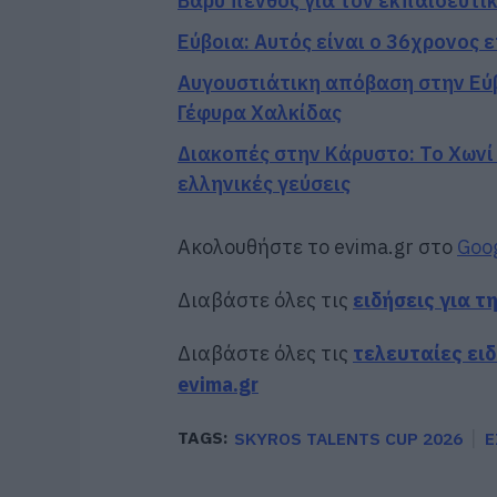
Βαρύ πένθος για τον εκπαιδευτι
Εύβοια: Αυτός είναι ο 36χρονος 
Αυγουστιάτικη απόβαση στην Εύβ
Γέφυρα Χαλκίδας
Διακοπές στην Κάρυστο: Το Χωνί 
ελληνικές γεύσεις
Ακολουθήστε το evima.gr στο
Goo
Διαβάστε όλες τις
ειδήσεις για τ
Διαβάστε όλες τις
τελευταίες ει
evima.gr
TAGS:
SKYROS TALENTS CUP 2026
Ε