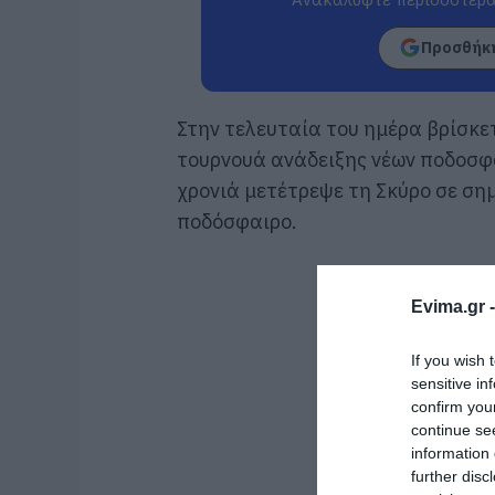
Προσθήκη
Στην τελευταία του ημέρα βρίσκε
τουρνουά ανάδειξης νέων ποδοσφα
χρονιά μετέτρεψε τη Σκύρο σε ση
ποδόσφαιρο.
Evima.gr 
If you wish 
sensitive in
confirm you
continue se
information 
further disc