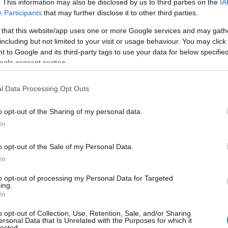
. This information may also be disclosed by us to third parties on the
IA
σ
Participants
that may further disclose it to other third parties.
07
 that this website/app uses one or more Google services and may gath
including but not limited to your visit or usage behaviour. You may click 
Ν
cebook.com/share/r/18wbKauxzy/?
e
 to Google and its third-party tags to use your data for below specifi
ε
ogle consent section.
τ
ε
π
θεί με τη μεγαλειώδη τελετή απονομής των
l Data Processing Opt Outs
ο
ιηθεί στο λιμάνι της Σκύρου, παρουσία
07
o opt-out of the Sharing of my personal data.
πισκεπτών και εκπροσώπων των τοπικών
In
Κ
 στο ποδόσφαιρο και τη νέα γενιά.
α
o opt-out of the Sale of my Personal Data.
Α
ουλία του Μανώλη Βαμβακερή και Θανάση
δ
In
ε
Αθλητικό Όμιλο Σκύρου και τις ακαδημίες
δ
to opt-out of processing my Personal Data for Targeted
σ
ία, φέρνοντας στο νησί περισσότερους από
ing.
In
07
ts Cup συνεχίζει να αναδεικνύει νέους
συμβάλλει σημαντικά στην τουριστική και
o opt-out of Collection, Use, Retention, Sale, and/or Sharing
Μ
ersonal Data that Is Unrelated with the Purposes for which it
δ
lected.