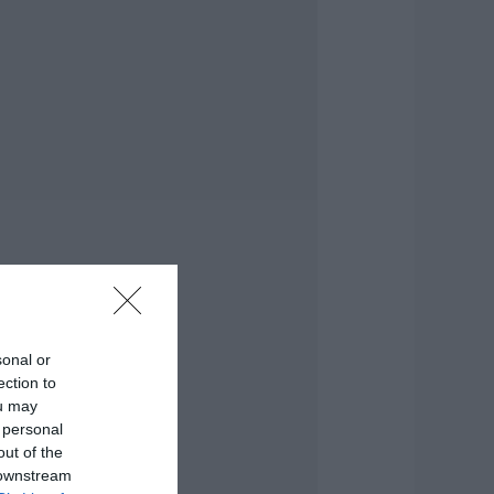
.08.2026 | 16:15
ρίση στο κόμμα
αρυστιανού: Δύο
κόμη στελέχη
ποχωρούν
αταγγέλλοντας
λειστό σύστημα
ποφάσεων
.08.2026 | 16:00
ικόνες ντροπής
πό ασυνείδητους
την Εύβοια: Πετούν
γκώδη αντικείμενα
που βρουν
sonal or
.08.2026 | 15:45
ection to
ou may
κύρος: Επέστρεψαν
 personal
την Εύβοια οι
υροσβέστες που
out of the
δωσαν μάχη με τις
 downstream
λόγες – Έφτασαν