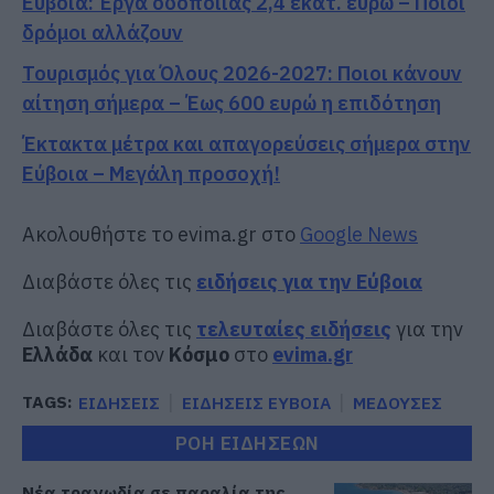
Εύβοια: Έργα οδοποιίας 2,4 εκατ. ευρώ – Ποιοι
δρόμοι αλλάζουν
Τουρισμός για Όλους 2026-2027: Ποιοι κάνουν
αίτηση σήμερα – Έως 600 ευρώ η επιδότηση
Έκτακτα μέτρα και απαγορεύσεις σήμερα στην
Εύβοια – Μεγάλη προσοχή!
Ακολουθήστε το evima.gr στο
Google News
Διαβάστε όλες τις
ειδήσεις για την Εύβοια
Διαβάστε όλες τις
τελευταίες ειδήσεις
για την
Ελλάδα
και τον
Κόσμο
στο
evima.gr
TAGS:
ΕΙΔΗΣΕΙΣ
ΕΙΔΗΣΕΙΣ ΕΥΒΟΙΑ
ΜΕΔΟΥΣΕΣ
ΡΟΗ ΕΙΔΗΣΕΩΝ
Νέα τραγωδία σε παραλία της