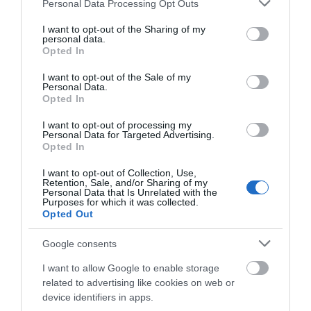
Please note that this website/app uses one or more Google
Personal Data Processing Opt Outs
προσοχή!
services and may gather and store information including but
09.08.2026 | 14:20
not limited to your visit or usage behaviour. You may click to
I want to opt-out of the Sharing of my
personal data.
grant or deny consent to Google and its third-party tags to
Opted In
e-ΕΦΚΑ και ΔΥΠΑ: Ποιοι
use your data for below specified purposes in below Google
δικαιούχοι πληρώνονται έως τις
consent section.
I want to opt-out of the Sale of my
14 Αυγούστου
Personal Data.
09.08.2026 | 14:00
Opted In
Όλες οι τελευταίες ειδήσεις
I want to opt-out of processing my
Κατάνυξη στην Εύβοια:
Personal Data for Targeted Advertising.
Παράκληση της Παναγίας στη
Opted In
Λούτσα με κεράσματα και
αναψυκτικά
ΠΕΡΙΣΣΟΤΕΡΑ ΑΠΟ ΕΙΔΗΣΕΙΣ ΕΥΒΟΙΑ
I want to opt-out of Collection, Use,
Retention, Sale, and/or Sharing of my
09.08.2026 | 13:40
Personal Data that Is Unrelated with the
Purposes for which it was collected.
Σκύλος ή γάτα; Δείτε πόσα
Opted Out
χρήματα θα χρειαστείτε κάθε
χρόνο
Google consents
09.08.2026 | 13:20
I want to allow Google to enable storage
related to advertising like cookies on web or
Πανικός σε λιμάνι της Εύβοιας με
37χρονο άνδρα
device identifiers in apps.
Νέα τραγωδία σε
Εύβοια: Έργα