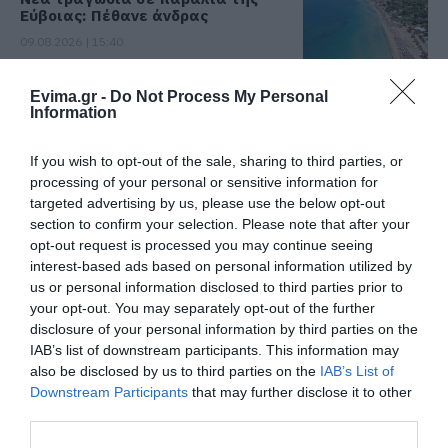
Εύβοιας: Πέθανε άνδρας
09.08.2026 | 15:40
Evima.gr -
Do Not Process My Personal
Market Pass: Νέος κύκλος από το
Information
φθινόπωρο του 2026 – Πότε
αναμένονται οι πληρωμές
If you wish to opt-out of the sale, sharing to third parties, or
09.08.2026 | 15:20
processing of your personal or sensitive information for
targeted advertising by us, please use the below opt-out
Εύβοια: Έργα οδοποιίας 2,4 εκατ.
section to confirm your selection. Please note that after your
ευρώ – Ποιοι δρόμοι αλλάζουν
opt-out request is processed you may continue seeing
09.08.2026 | 15:00
interest-based ads based on personal information utilized by
us or personal information disclosed to third parties prior to
your opt-out. You may separately opt-out of the further
Τουρισμός για Όλους 2026-2027:
disclosure of your personal information by third parties on the
Ποιοι κάνουν αίτηση σήμερα –
Έως 600 ευρώ η επιδότηση
IAB’s list of downstream participants. This information may
also be disclosed by us to third parties on the
IAB’s List of
09.08.2026 | 14:40
Downstream Participants
that may further disclose it to other
third parties.
Έκτακτα μέτρα και απαγορεύσεις
σήμερα στην Εύβοια – Μεγάλη