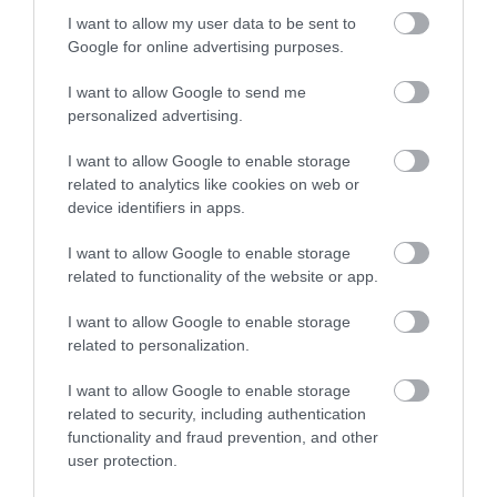
09.08.2026 | 13:00
παραλία της Εύβοιας:
οδοποιίας 2,4 εκατ.
I want to allow my user data to be sent to
Πέθανε άνδρας
ευρώ – Ποιοι δρόμοι
Google for online advertising purposes.
αλλάζουν
Πανσέληνος Αυγούστου 2026: Η
I want to allow Google to send me
μερική έκλειψη και τα
εντυπωσιακά φαινόμενα στον
personalized advertising.
ουρανό
I want to allow Google to enable storage
09.08.2026 | 12:40
related to analytics like cookies on web or
Εύβοια: Νέες πινακίδες για τον
device identifiers in apps.
κίνδυνο πυρκαγιάς – Σε ποια
σημεία τοποθετήθηκαν
I want to allow Google to enable storage
Έκτακτα μέτρα και
Κατάνυξη στην Εύβοια:
related to functionality of the website or app.
09.08.2026 | 12:20
απαγορεύσεις σήμερα
Παράκληση της
στην Εύβοια – Μεγάλη
Παναγίας στη Λούτσα
I want to allow Google to enable storage
Ποιοι φοιτητές θα πάρουν έως
προσοχή!
με κεράσματα και
2.500 ευρώ για τη στέγαση
related to personalization.
αναψυκτικά
09.08.2026 | 12:00
I want to allow Google to enable storage
related to security, including authentication
functionality and fraud prevention, and other
Συναγερμός στη Βόρεια Εύβοια:
user protection.
Αγελάδες πετάγονται στο δρόμο-
Η έκκληση ιερέα στους οδηγούς